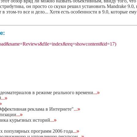
 этот обзор вряд ли можно назвать объективным, ввиду того, что 
трибутива, он просто со скуки решил установить Mandrake 9.0,
 в этом-то все и дело... Хотя есть особенности в 9.0, которые ем
е:
odload&name=Reviews&file=index&req=showcontent&id=17)
видеоматериалов в режиме реального времени
...»
0
...»
.»
Эффективная реклама в Интернете"
...»
тизации
...»
ника курьезных историй
...»
х популярных программ 2006 года
...»
 продвижению и управлению ресурсом
...»