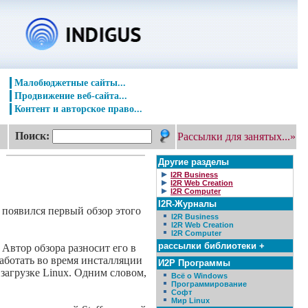
Малобюджетные сайты...
Продвижение веб-сайта...
Контент и авторское право...
Поиск:
Рассылки для занятых...»
Другие разделы
I2R Business
I2R Web Creation
I2R Computer
I2R-Журналы
е появился первый обзор этого
I2R Business
I2R Web Creation
I2R Computer
рассылки библиотеки +
 Автор обзора разносит его в
работать во время инсталляции
И2Р Программы
 загрузке Linux. Одним словом,
Всё о Windows
Программирование
Софт
Мир Linux