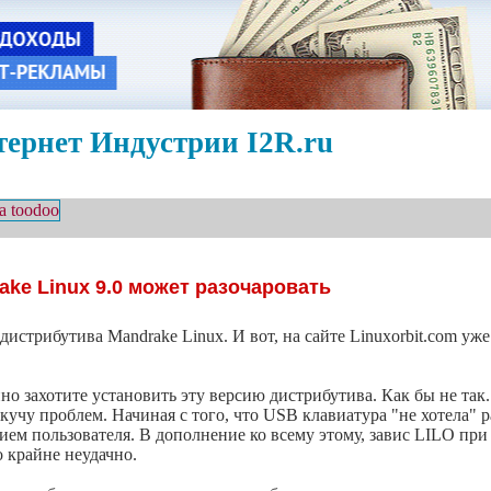
ернет Индустрии I2R.ru
ake Linux 9.0 может разочаровать
истрибутива Mandrake Linux. И вот, на сайте Linuxorbit.com уж
но захотите установить эту версию дистрибутива. Как бы не так.
 кучу проблем. Начиная с того, что USB клавиатура "не хотела" 
ием пользователя. В дополнение ко всему этому, завис LILO при
 крайне неудачно.