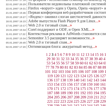
23.01.2007 17:18
|
Пользователи недовольны платежной системой
22.01.2007 20:29
|
Firefox «ворует» идеи у Opera, Opera «ворует» и
22.01.2007 19:31
|
Первая конференция веб-разработчиков состоит
21.01.2007 15:46
|
«Яндекс» оживил слоган шестилетней давности
19.01.2007 19:27
|
Adobe выпустила Flash Player 9 для Linux
...»
18.01.2007 16:15
|
Web 2.0 и тэговый спам
...»
17.01.2007 13:17
|
Corel поддержит и ODF, и Open XML
...»
15.01.2007 15:34
|
Контекстная реклама в AdWords становится сл
11.01.2007 17:22
|
Semonitor 3.5 расширяет возможности
...»
10.01.2007 15:34
|
Web 2.0 и тэговый спам
...»
05.01.2007 20:45
|
Оптимизация блога: аккуратный метод
...»
02.01.2007 17:20
1
2
3
4
5
6
7
8
9
10
11
12
13
14
15
16
29
30
31
32
33
34
35
36
37
38
39
40
4
53
54
55
56
57
58
59
60
61
62
63
64
6
77
78
79
80
81
82
83
84
85
86
87
88
8
101
102
103
104
105
106
107
108
109
119
120
121
122
123
124
125
126
127
136
137
138
139
140
141
142
143
144
153
154
155
156
157
158
159
160
161
170
171
172
173
174
175
176
177
178
187
188
189
190
191
192
193
194
195
204
205
206
207
208
209
210
211
212
221
222
223
224
225
226
227
228
229
238
239
240
241
242
243
244
245
246