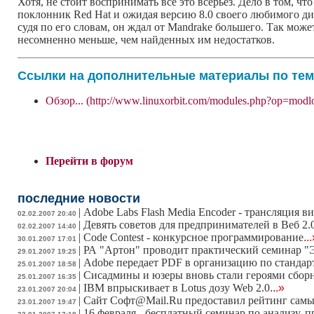
Хотя, не стоит воспринимать все это всерьез. Дело в том, что
поклонник Red Hat и ожидая версию 8.0 своего любимого дис
судя по его словам, он ждал от Mandrake большего. Так может
несомненно меньше, чем найденных им недостатков.
Ссылки на дополнительные материалы по тем
Обзор... (http://www.linuxorbit.com/modules.php?op=m
Перейти в форум
последние новости
|
Adobe Labs Flash Media Encoder - трансляция 
02.02.2007 20:40
|
Девять советов для предпринимателей в Веб 2.
02.02.2007 14:40
|
Code Contest - конкурсное программирование
..
30.01.2007 17:01
|
РА "Артон" проводит практический семинар "
29.01.2007 19:25
|
Adobe передает PDF в организацию по стандар
25.01.2007 18:58
|
Сисадмины и юзеры вновь стали героями сбор
25.01.2007 16:35
|
IBM впрыскивает в Lotus дозу Web 2.0
...»
23.01.2007 20:04
|
Сайт Софт@Mail.Ru предоставил рейтинг самы
23.01.2007 19:47
|
16 февраля - бесплатный семинар по анализу,