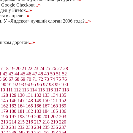
 Google Checkout
...»
деи у Firefox
...»
ся в апреле
...»
. У «Яндекса» лучший слоган 2006 года?
...»
ишком дорогой
...»
17
18
19
20
21
22
23
24
25
26
27
28
1
42
43
44
45
46
47
48
49
50
51
52
5
66
67
68
69
70
71
72
73
74
75
76
9
90
91
92
93
94
95
96
97
98
99
100
110
111
112
113
114
115
116
117
118
128
129
130
131
132
133
134
135
145
146
147
148
149
150
151
152
162
163
164
165
166
167
168
169
179
180
181
182
183
184
185
186
196
197
198
199
200
201
202
203
213
214
215
216
217
218
219
220
230
231
232
233
234
235
236
237
247
248
249
250
251
252
253
254