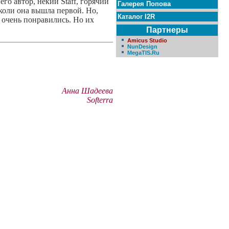
его автор, некий Staff, горячий
Галерея Попова
 коли она вышла первой. Но,
Каталог I2R
у очень понравились. Но их
Партнеры
Amicus Studio
NunDesign
MegaTIS.Ru
Анна Шадеева
Softerra