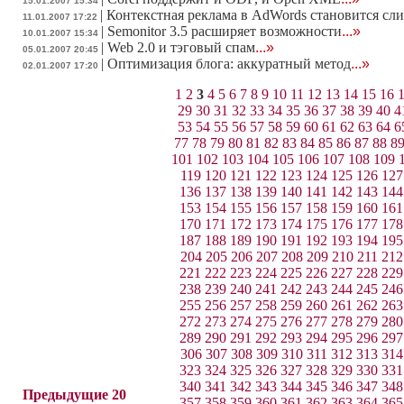
15.01.2007 15:34
|
Контекстная реклама в AdWords становится сл
11.01.2007 17:22
|
Semonitor 3.5 расширяет возможности
...»
10.01.2007 15:34
|
Web 2.0 и тэговый спам
...»
05.01.2007 20:45
|
Оптимизация блога: аккуратный метод
...»
02.01.2007 17:20
1
2
3
4
5
6
7
8
9
10
11
12
13
14
15
16
29
30
31
32
33
34
35
36
37
38
39
40
4
53
54
55
56
57
58
59
60
61
62
63
64
6
77
78
79
80
81
82
83
84
85
86
87
88
8
101
102
103
104
105
106
107
108
109
119
120
121
122
123
124
125
126
127
136
137
138
139
140
141
142
143
144
153
154
155
156
157
158
159
160
161
170
171
172
173
174
175
176
177
178
187
188
189
190
191
192
193
194
195
204
205
206
207
208
209
210
211
212
221
222
223
224
225
226
227
228
229
238
239
240
241
242
243
244
245
246
255
256
257
258
259
260
261
262
263
272
273
274
275
276
277
278
279
280
289
290
291
292
293
294
295
296
297
306
307
308
309
310
311
312
313
314
323
324
325
326
327
328
329
330
331
340
341
342
343
344
345
346
347
348
Предыдущие 20
357
358
359
360
361
362
363
364
365