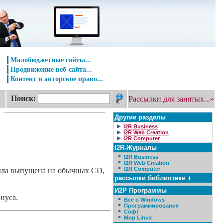
Малобюджетные сайты...
Продвижение веб-сайта...
Контент и авторское право...
Поиск:
Рассылки для занятых...»
Другие разделы
I2R Business
I2R Web Creation
I2R Computer
I2R-Журналы
I2R Business
I2R Web Creation
I2R Computer
была выпущена на обычных CD,
рассылки библиотеки +
И2Р Программы
нуса.
Всё о Windows
Программирование
Софт
Мир Linux