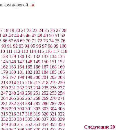
ишком дорогой
...»
17
18
19
20
21
22
23
24
25
26
27
28
1
42
43
44
45
46
47
48
49
50
51
52
5
66
67
68
69
70
71
72
73
74
75
76
9
90
91
92
93
94
95
96
97
98
99
100
110
111
112
113
114
115
116
117
118
128
129
130
131
132
133
134
135
145
146
147
148
149
150
151
152
162
163
164
165
166
167
168
169
179
180
181
182
183
184
185
186
196
197
198
199
200
201
202
203
213
214
215
216
217
218
219
220
230
231
232
233
234
235
236
237
247
248
249
250
251
252
253
254
264
265
266
267
268
269
270
271
281
282
283
284
285
286
287
288
298
299
300
301
302
303
304
305
315
316
317
318
319
320
321
322
332
333
334
335
336
337
338
339
349
350
351
352
353
354
355
356
Следующие 20
366
367
368
369
370
371
372
373