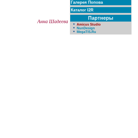
Галерея Попова
Каталог I2R
Партнеры
Анна Шадеева
Amicus Studio
NunDesign
MegaTIS.Ru