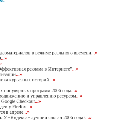
видеоматериалов в режиме реального времени
...»
0
...»
.»
Эффективная реклама в Интернете"
...»
тизации
...»
ника курьезных историй
...»
х популярных программ 2006 года
...»
 продвижению и управлению ресурсом
...»
 Google Checkout
...»
деи у Firefox
...»
ся в апреле
...»
. У «Яндекса» лучший слоган 2006 года?
...»