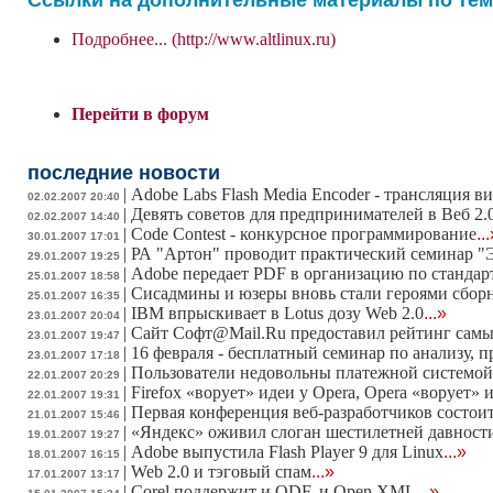
Подробнее... (http://www.altlinux.ru)
Перейти в форум
последние новости
|
Adobe Labs Flash Media Encoder - трансляция 
02.02.2007 20:40
|
Девять советов для предпринимателей в Веб 2.
02.02.2007 14:40
|
Code Contest - конкурсное программирование
..
30.01.2007 17:01
|
РА "Артон" проводит практический семинар "
29.01.2007 19:25
|
Adobe передает PDF в организацию по стандар
25.01.2007 18:58
|
Сисадмины и юзеры вновь стали героями сбор
25.01.2007 16:35
|
IBM впрыскивает в Lotus дозу Web 2.0
...»
23.01.2007 20:04
|
Сайт Софт@Mail.Ru предоставил рейтинг самы
23.01.2007 19:47
|
16 февраля - бесплатный семинар по анализу,
23.01.2007 17:18
|
Пользователи недовольны платежной системой
22.01.2007 20:29
|
Firefox «ворует» идеи у Opera, Opera «ворует» и
22.01.2007 19:31
|
Первая конференция веб-разработчиков состоит
21.01.2007 15:46
|
«Яндекс» оживил слоган шестилетней давности
19.01.2007 19:27
|
Adobe выпустила Flash Player 9 для Linux
...»
18.01.2007 16:15
|
Web 2.0 и тэговый спам
...»
17.01.2007 13:17
|
Corel поддержит и ODF, и Open XML
...»