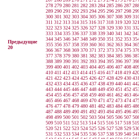
278
279
280
281
282
283
284
285
286
287
28
289
290
291
292
293
294
295
296
297
298
29
300
301
302
303
304
305
306
307
308
309
31
311
312
313
314
315
316
317
318
319
320
32
322
323
324
325
326
327
328
329
330
331
33
333
334
335
336
337
338
339
340
341
342
34
344
345
346
347
348
349
350
351
352
353
35
Предыдущие
355
356
357
358
359
360
361
362
363
364
36
20
366
367
368
369
370
371
372
373
374
375
37
377
378
379
380
381
382
383
384
385
386
38
388
389
390
391
392
393
394
395
396
397
39
399
400
401
402
403
404
405
406
407
408
40
410
411
412
413
414
415
416
417
418
419
42
421
422
423
424
425
426
427
428
429
430
43
432
433
434
435
436
437
438
439
440
441
44
443
444
445
446
447
448
449
450
451
452
45
454
455
456
457
458
459
460
461
462
463
46
465
466
467
468
469
470
471
472
473
474
47
476
477
478
479
480
481
482
483
484
485
48
487
488
489
490
491
492
493
494
495
496
49
498
499
500
501
502
503
504
505
506
507
50
509
510
511
512
513
514
515
516
517
518
51
520
521
522
523
524
525
526
527
528
529
53
531
532
533
534
535
536
537
538
539
540
54