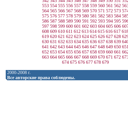
542
543
544
545
546
547
548
549
550
551
55
553
554
555
556
557
558
559
560
561
562
56
564
565
566
567
568
569
570
571
572
573
57
575
576
577
578
579
580
581
582
583
584
58
586
587
588
589
590
591
592
593
594
595
59
597
598
599
600
601
602
603
604
605
606
60
608
609
610
611
612
613
614
615
616
617
61
619
620
621
622
623
624
625
626
627
628
62
630
631
632
633
634
635
636
637
638
639
64
641
642
643
644
645
646
647
648
649
650
65
652
653
654
655
656
657
658
659
660
661
66
663
664
665
666
667
668
669
670
671
672
67
674
675
676
677
678
679
2000-2008 г.
Все авторские права соблюдены.