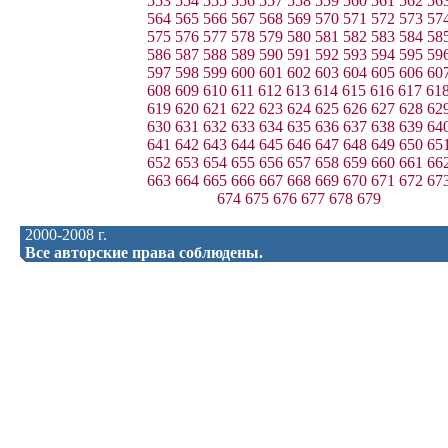
553
554
555
556
557
558
559
560
561
562
56
564
565
566
567
568
569
570
571
572
573
57
575
576
577
578
579
580
581
582
583
584
58
586
587
588
589
590
591
592
593
594
595
59
597
598
599
600
601
602
603
604
605
606
60
608
609
610
611
612
613
614
615
616
617
61
619
620
621
622
623
624
625
626
627
628
62
630
631
632
633
634
635
636
637
638
639
64
641
642
643
644
645
646
647
648
649
650
65
652
653
654
655
656
657
658
659
660
661
66
663
664
665
666
667
668
669
670
671
672
67
674
675
676
677
678
679
2000-2008 г.
Все авторские права соблюдены.