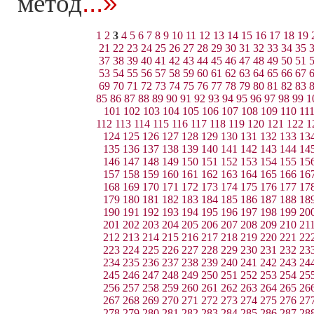
...»
метод
1
2
3
4
5
6
7
8
9
10
11
12
13
14
15
16
17
18
19
21
22
23
24
25
26
27
28
29
30
31
32
33
34
35
37
38
39
40
41
42
43
44
45
46
47
48
49
50
51
53
54
55
56
57
58
59
60
61
62
63
64
65
66
67
69
70
71
72
73
74
75
76
77
78
79
80
81
82
83
85
86
87
88
89
90
91
92
93
94
95
96
97
98
99
1
101
102
103
104
105
106
107
108
109
110
11
112
113
114
115
116
117
118
119
120
121
122
1
124
125
126
127
128
129
130
131
132
133
13
135
136
137
138
139
140
141
142
143
144
14
146
147
148
149
150
151
152
153
154
155
15
157
158
159
160
161
162
163
164
165
166
16
168
169
170
171
172
173
174
175
176
177
17
179
180
181
182
183
184
185
186
187
188
18
190
191
192
193
194
195
196
197
198
199
20
201
202
203
204
205
206
207
208
209
210
21
212
213
214
215
216
217
218
219
220
221
22
223
224
225
226
227
228
229
230
231
232
23
234
235
236
237
238
239
240
241
242
243
24
245
246
247
248
249
250
251
252
253
254
25
256
257
258
259
260
261
262
263
264
265
26
267
268
269
270
271
272
273
274
275
276
27
278
279
280
281
282
283
284
285
286
287
28