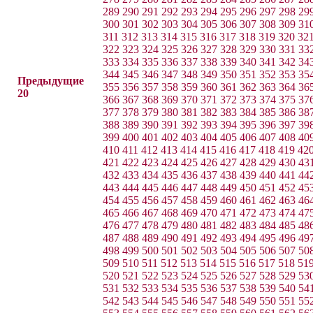
289
290
291
292
293
294
295
296
297
298
29
300
301
302
303
304
305
306
307
308
309
31
311
312
313
314
315
316
317
318
319
320
32
322
323
324
325
326
327
328
329
330
331
33
333
334
335
336
337
338
339
340
341
342
34
344
345
346
347
348
349
350
351
352
353
35
Предыдущие
355
356
357
358
359
360
361
362
363
364
36
20
366
367
368
369
370
371
372
373
374
375
37
377
378
379
380
381
382
383
384
385
386
38
388
389
390
391
392
393
394
395
396
397
39
399
400
401
402
403
404
405
406
407
408
40
410
411
412
413
414
415
416
417
418
419
42
421
422
423
424
425
426
427
428
429
430
43
432
433
434
435
436
437
438
439
440
441
44
443
444
445
446
447
448
449
450
451
452
45
454
455
456
457
458
459
460
461
462
463
46
465
466
467
468
469
470
471
472
473
474
47
476
477
478
479
480
481
482
483
484
485
48
487
488
489
490
491
492
493
494
495
496
49
498
499
500
501
502
503
504
505
506
507
50
509
510
511
512
513
514
515
516
517
518
51
520
521
522
523
524
525
526
527
528
529
53
531
532
533
534
535
536
537
538
539
540
54
542
543
544
545
546
547
548
549
550
551
55