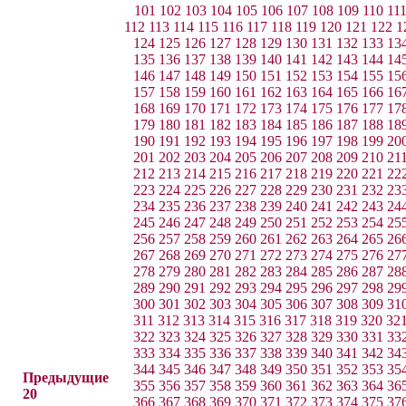
101
102
103
104
105
106
107
108
109
110
11
112
113
114
115
116
117
118
119
120
121
122
1
124
125
126
127
128
129
130
131
132
133
13
135
136
137
138
139
140
141
142
143
144
14
146
147
148
149
150
151
152
153
154
155
15
157
158
159
160
161
162
163
164
165
166
16
168
169
170
171
172
173
174
175
176
177
17
179
180
181
182
183
184
185
186
187
188
18
190
191
192
193
194
195
196
197
198
199
20
201
202
203
204
205
206
207
208
209
210
21
212
213
214
215
216
217
218
219
220
221
22
223
224
225
226
227
228
229
230
231
232
23
234
235
236
237
238
239
240
241
242
243
24
245
246
247
248
249
250
251
252
253
254
25
256
257
258
259
260
261
262
263
264
265
26
267
268
269
270
271
272
273
274
275
276
27
278
279
280
281
282
283
284
285
286
287
28
289
290
291
292
293
294
295
296
297
298
29
300
301
302
303
304
305
306
307
308
309
31
311
312
313
314
315
316
317
318
319
320
32
322
323
324
325
326
327
328
329
330
331
33
333
334
335
336
337
338
339
340
341
342
34
344
345
346
347
348
349
350
351
352
353
35
Предыдущие
355
356
357
358
359
360
361
362
363
364
36
20
366
367
368
369
370
371
372
373
374
375
37