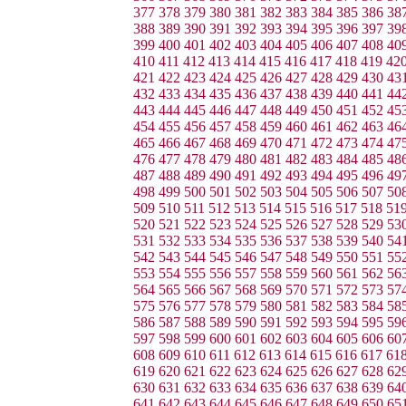
377
378
379
380
381
382
383
384
385
386
38
388
389
390
391
392
393
394
395
396
397
39
399
400
401
402
403
404
405
406
407
408
40
410
411
412
413
414
415
416
417
418
419
42
421
422
423
424
425
426
427
428
429
430
43
432
433
434
435
436
437
438
439
440
441
44
443
444
445
446
447
448
449
450
451
452
45
454
455
456
457
458
459
460
461
462
463
46
465
466
467
468
469
470
471
472
473
474
47
476
477
478
479
480
481
482
483
484
485
48
487
488
489
490
491
492
493
494
495
496
49
498
499
500
501
502
503
504
505
506
507
50
509
510
511
512
513
514
515
516
517
518
51
520
521
522
523
524
525
526
527
528
529
53
531
532
533
534
535
536
537
538
539
540
54
542
543
544
545
546
547
548
549
550
551
55
553
554
555
556
557
558
559
560
561
562
56
564
565
566
567
568
569
570
571
572
573
57
575
576
577
578
579
580
581
582
583
584
58
586
587
588
589
590
591
592
593
594
595
59
597
598
599
600
601
602
603
604
605
606
60
608
609
610
611
612
613
614
615
616
617
61
619
620
621
622
623
624
625
626
627
628
62
630
631
632
633
634
635
636
637
638
639
64
641
642
643
644
645
646
647
648
649
650
65