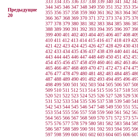
333
334
335
336
337
338
339
340
341
342
34
344
345
346
347
348
349
350
351
352
353
35
Предыдущие
355
356
357
358
359
360
361
362
363
364
36
20
366
367
368
369
370
371
372
373
374
375
37
377
378
379
380
381
382
383
384
385
386
38
388
389
390
391
392
393
394
395
396
397
39
399
400
401
402
403
404
405
406
407
408
40
410
411
412
413
414
415
416
417
418
419
42
421
422
423
424
425
426
427
428
429
430
43
432
433
434
435
436
437
438
439
440
441
44
443
444
445
446
447
448
449
450
451
452
45
454
455
456
457
458
459
460
461
462
463
46
465
466
467
468
469
470
471
472
473
474
47
476
477
478
479
480
481
482
483
484
485
48
487
488
489
490
491
492
493
494
495
496
49
498
499
500
501
502
503
504
505
506
507
50
509
510
511
512
513
514
515
516
517
518
51
520
521
522
523
524
525
526
527
528
529
53
531
532
533
534
535
536
537
538
539
540
54
542
543
544
545
546
547
548
549
550
551
55
553
554
555
556
557
558
559
560
561
562
56
564
565
566
567
568
569
570
571
572
573
57
575
576
577
578
579
580
581
582
583
584
58
586
587
588
589
590
591
592
593
594
595
59
597
598
599
600
601
602
603
604
605
606
60