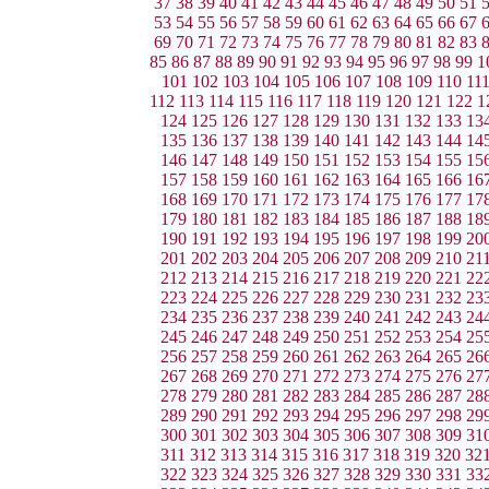
37
38
39
40
41
42
43
44
45
46
47
48
49
50
51
53
54
55
56
57
58
59
60
61
62
63
64
65
66
67
69
70
71
72
73
74
75
76
77
78
79
80
81
82
83
85
86
87
88
89
90
91
92
93
94
95
96
97
98
99
1
101
102
103
104
105
106
107
108
109
110
11
112
113
114
115
116
117
118
119
120
121
122
1
124
125
126
127
128
129
130
131
132
133
13
135
136
137
138
139
140
141
142
143
144
14
146
147
148
149
150
151
152
153
154
155
15
157
158
159
160
161
162
163
164
165
166
16
168
169
170
171
172
173
174
175
176
177
17
179
180
181
182
183
184
185
186
187
188
18
190
191
192
193
194
195
196
197
198
199
20
201
202
203
204
205
206
207
208
209
210
21
212
213
214
215
216
217
218
219
220
221
22
223
224
225
226
227
228
229
230
231
232
23
234
235
236
237
238
239
240
241
242
243
24
245
246
247
248
249
250
251
252
253
254
25
256
257
258
259
260
261
262
263
264
265
26
267
268
269
270
271
272
273
274
275
276
27
278
279
280
281
282
283
284
285
286
287
28
289
290
291
292
293
294
295
296
297
298
29
300
301
302
303
304
305
306
307
308
309
31
311
312
313
314
315
316
317
318
319
320
32
322
323
324
325
326
327
328
329
330
331
33