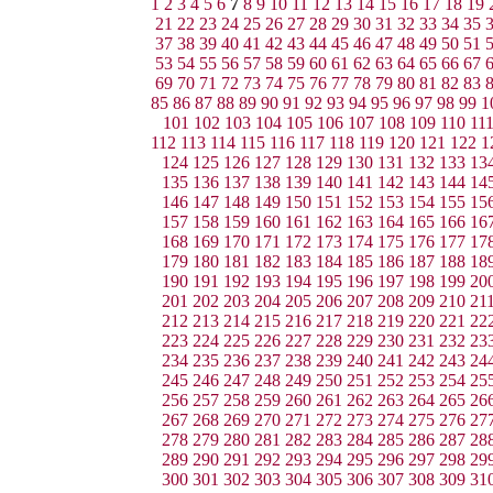
1
2
3
4
5
6
7
8
9
10
11
12
13
14
15
16
17
18
19
21
22
23
24
25
26
27
28
29
30
31
32
33
34
35
37
38
39
40
41
42
43
44
45
46
47
48
49
50
51
53
54
55
56
57
58
59
60
61
62
63
64
65
66
67
69
70
71
72
73
74
75
76
77
78
79
80
81
82
83
85
86
87
88
89
90
91
92
93
94
95
96
97
98
99
1
101
102
103
104
105
106
107
108
109
110
11
112
113
114
115
116
117
118
119
120
121
122
1
124
125
126
127
128
129
130
131
132
133
13
135
136
137
138
139
140
141
142
143
144
14
146
147
148
149
150
151
152
153
154
155
15
157
158
159
160
161
162
163
164
165
166
16
168
169
170
171
172
173
174
175
176
177
17
179
180
181
182
183
184
185
186
187
188
18
190
191
192
193
194
195
196
197
198
199
20
201
202
203
204
205
206
207
208
209
210
21
212
213
214
215
216
217
218
219
220
221
22
223
224
225
226
227
228
229
230
231
232
23
234
235
236
237
238
239
240
241
242
243
24
245
246
247
248
249
250
251
252
253
254
25
256
257
258
259
260
261
262
263
264
265
26
267
268
269
270
271
272
273
274
275
276
27
278
279
280
281
282
283
284
285
286
287
28
289
290
291
292
293
294
295
296
297
298
29
300
301
302
303
304
305
306
307
308
309
31