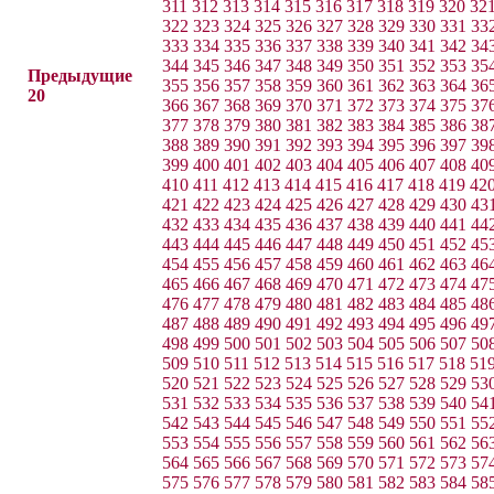
311
312
313
314
315
316
317
318
319
320
32
322
323
324
325
326
327
328
329
330
331
33
333
334
335
336
337
338
339
340
341
342
34
344
345
346
347
348
349
350
351
352
353
35
Предыдущие
355
356
357
358
359
360
361
362
363
364
36
20
366
367
368
369
370
371
372
373
374
375
37
377
378
379
380
381
382
383
384
385
386
38
388
389
390
391
392
393
394
395
396
397
39
399
400
401
402
403
404
405
406
407
408
40
410
411
412
413
414
415
416
417
418
419
42
421
422
423
424
425
426
427
428
429
430
43
432
433
434
435
436
437
438
439
440
441
44
443
444
445
446
447
448
449
450
451
452
45
454
455
456
457
458
459
460
461
462
463
46
465
466
467
468
469
470
471
472
473
474
47
476
477
478
479
480
481
482
483
484
485
48
487
488
489
490
491
492
493
494
495
496
49
498
499
500
501
502
503
504
505
506
507
50
509
510
511
512
513
514
515
516
517
518
51
520
521
522
523
524
525
526
527
528
529
53
531
532
533
534
535
536
537
538
539
540
54
542
543
544
545
546
547
548
549
550
551
55
553
554
555
556
557
558
559
560
561
562
56
564
565
566
567
568
569
570
571
572
573
57
575
576
577
578
579
580
581
582
583
584
58