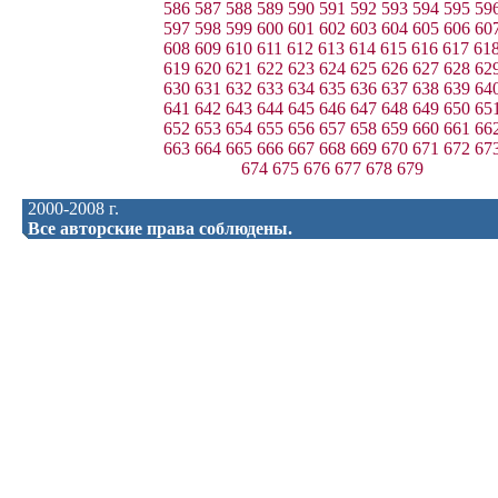
586
587
588
589
590
591
592
593
594
595
59
597
598
599
600
601
602
603
604
605
606
60
608
609
610
611
612
613
614
615
616
617
61
619
620
621
622
623
624
625
626
627
628
62
630
631
632
633
634
635
636
637
638
639
64
641
642
643
644
645
646
647
648
649
650
65
652
653
654
655
656
657
658
659
660
661
66
663
664
665
666
667
668
669
670
671
672
67
674
675
676
677
678
679
2000-2008 г.
Все авторские права соблюдены.