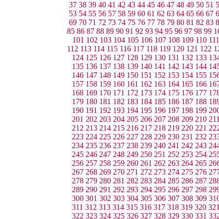
37
38
39
40
41
42
43
44
45
46
47
48
49
50
51
53
54
55
56
57
58
59
60
61
62
63
64
65
66
67
69
70
71
72
73
74
75
76
77
78
79
80
81
82
83
85
86
87
88
89
90
91
92
93
94
95
96
97
98
99
1
101
102
103
104
105
106
107
108
109
110
11
112
113
114
115
116
117
118
119
120
121
122
1
124
125
126
127
128
129
130
131
132
133
13
135
136
137
138
139
140
141
142
143
144
14
146
147
148
149
150
151
152
153
154
155
15
157
158
159
160
161
162
163
164
165
166
16
168
169
170
171
172
173
174
175
176
177
17
179
180
181
182
183
184
185
186
187
188
18
190
191
192
193
194
195
196
197
198
199
20
201
202
203
204
205
206
207
208
209
210
21
212
213
214
215
216
217
218
219
220
221
22
223
224
225
226
227
228
229
230
231
232
23
234
235
236
237
238
239
240
241
242
243
24
245
246
247
248
249
250
251
252
253
254
25
256
257
258
259
260
261
262
263
264
265
26
267
268
269
270
271
272
273
274
275
276
27
278
279
280
281
282
283
284
285
286
287
28
289
290
291
292
293
294
295
296
297
298
29
300
301
302
303
304
305
306
307
308
309
31
311
312
313
314
315
316
317
318
319
320
32
322
323
324
325
326
327
328
329
330
331
33