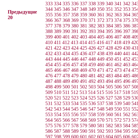
333
334
335
336
337
338
339
340
341
342
34
344
345
346
347
348
349
350
351
352
353
35
Предыдущие
355
356
357
358
359
360
361
362
363
364
36
20
366
367
368
369
370
371
372
373
374
375
37
377
378
379
380
381
382
383
384
385
386
38
388
389
390
391
392
393
394
395
396
397
39
399
400
401
402
403
404
405
406
407
408
40
410
411
412
413
414
415
416
417
418
419
42
421
422
423
424
425
426
427
428
429
430
43
432
433
434
435
436
437
438
439
440
441
44
443
444
445
446
447
448
449
450
451
452
45
454
455
456
457
458
459
460
461
462
463
46
465
466
467
468
469
470
471
472
473
474
47
476
477
478
479
480
481
482
483
484
485
48
487
488
489
490
491
492
493
494
495
496
49
498
499
500
501
502
503
504
505
506
507
50
509
510
511
512
513
514
515
516
517
518
51
520
521
522
523
524
525
526
527
528
529
53
531
532
533
534
535
536
537
538
539
540
54
542
543
544
545
546
547
548
549
550
551
55
553
554
555
556
557
558
559
560
561
562
56
564
565
566
567
568
569
570
571
572
573
57
575
576
577
578
579
580
581
582
583
584
58
586
587
588
589
590
591
592
593
594
595
59
597
598
599
600
601
602
603
604
605
606
60