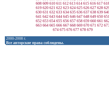
608
609
610
611
612
613
614
615
616
617
61
619
620
621
622
623
624
625
626
627
628
62
630
631
632
633
634
635
636
637
638
639
64
641
642
643
644
645
646
647
648
649
650
65
652
653
654
655
656
657
658
659
660
661
66
663
664
665
666
667
668
669
670
671
672
67
674
675
676
677
678
679
2000-2008 г.
Все авторские права соблюдены.