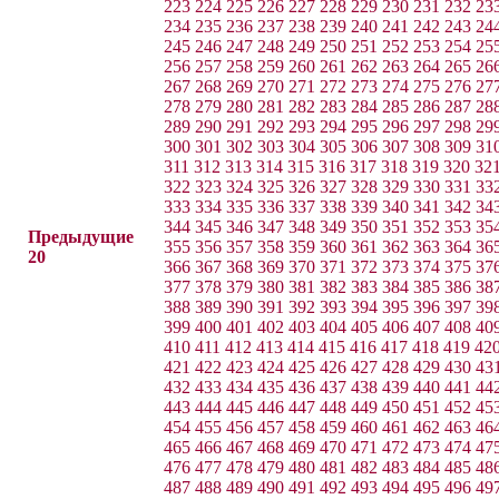
223
224
225
226
227
228
229
230
231
232
23
234
235
236
237
238
239
240
241
242
243
24
245
246
247
248
249
250
251
252
253
254
25
256
257
258
259
260
261
262
263
264
265
26
267
268
269
270
271
272
273
274
275
276
27
278
279
280
281
282
283
284
285
286
287
28
289
290
291
292
293
294
295
296
297
298
29
300
301
302
303
304
305
306
307
308
309
31
311
312
313
314
315
316
317
318
319
320
32
322
323
324
325
326
327
328
329
330
331
33
333
334
335
336
337
338
339
340
341
342
34
344
345
346
347
348
349
350
351
352
353
35
Предыдущие
355
356
357
358
359
360
361
362
363
364
36
20
366
367
368
369
370
371
372
373
374
375
37
377
378
379
380
381
382
383
384
385
386
38
388
389
390
391
392
393
394
395
396
397
39
399
400
401
402
403
404
405
406
407
408
40
410
411
412
413
414
415
416
417
418
419
42
421
422
423
424
425
426
427
428
429
430
43
432
433
434
435
436
437
438
439
440
441
44
443
444
445
446
447
448
449
450
451
452
45
454
455
456
457
458
459
460
461
462
463
46
465
466
467
468
469
470
471
472
473
474
47
476
477
478
479
480
481
482
483
484
485
48
487
488
489
490
491
492
493
494
495
496
49