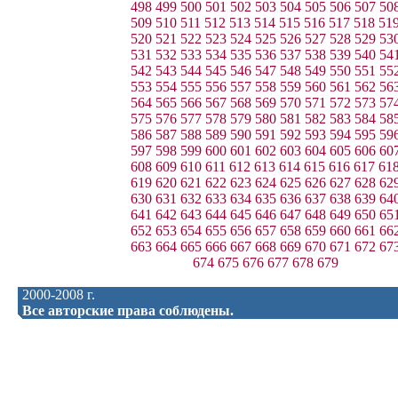
498
499
500
501
502
503
504
505
506
507
50
509
510
511
512
513
514
515
516
517
518
51
520
521
522
523
524
525
526
527
528
529
53
531
532
533
534
535
536
537
538
539
540
54
542
543
544
545
546
547
548
549
550
551
55
553
554
555
556
557
558
559
560
561
562
56
564
565
566
567
568
569
570
571
572
573
57
575
576
577
578
579
580
581
582
583
584
58
586
587
588
589
590
591
592
593
594
595
59
597
598
599
600
601
602
603
604
605
606
60
608
609
610
611
612
613
614
615
616
617
61
619
620
621
622
623
624
625
626
627
628
62
630
631
632
633
634
635
636
637
638
639
64
641
642
643
644
645
646
647
648
649
650
65
652
653
654
655
656
657
658
659
660
661
66
663
664
665
666
667
668
669
670
671
672
67
674
675
676
677
678
679
2000-2008 г.
Все авторские права соблюдены.