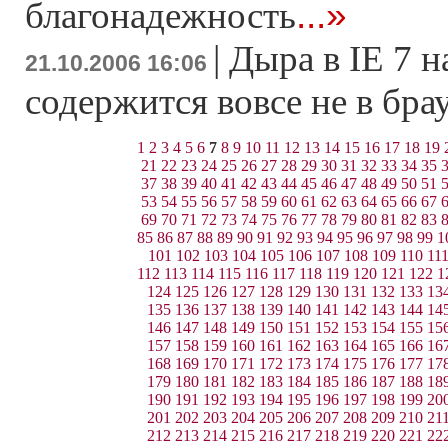
...»
благонадежность
|
Дыра в IE 7 н
21.10.2006 16:06
содержится вовсе не в бра
1
2
3
4
5
6
7
8
9
10
11
12
13
14
15
16
17
18
19
21
22
23
24
25
26
27
28
29
30
31
32
33
34
35
37
38
39
40
41
42
43
44
45
46
47
48
49
50
51
53
54
55
56
57
58
59
60
61
62
63
64
65
66
67
69
70
71
72
73
74
75
76
77
78
79
80
81
82
83
85
86
87
88
89
90
91
92
93
94
95
96
97
98
99
1
101
102
103
104
105
106
107
108
109
110
11
112
113
114
115
116
117
118
119
120
121
122
1
124
125
126
127
128
129
130
131
132
133
13
135
136
137
138
139
140
141
142
143
144
14
146
147
148
149
150
151
152
153
154
155
15
157
158
159
160
161
162
163
164
165
166
16
168
169
170
171
172
173
174
175
176
177
17
179
180
181
182
183
184
185
186
187
188
18
190
191
192
193
194
195
196
197
198
199
20
201
202
203
204
205
206
207
208
209
210
21
212
213
214
215
216
217
218
219
220
221
22