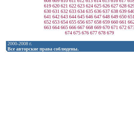
608
609
610
611
612
613
614
615
616
617
61
619
620
621
622
623
624
625
626
627
628
62
630
631
632
633
634
635
636
637
638
639
64
641
642
643
644
645
646
647
648
649
650
65
652
653
654
655
656
657
658
659
660
661
66
663
664
665
666
667
668
669
670
671
672
67
674
675
676
677
678
679
2000-2008 г.
Все авторские права соблюдены.