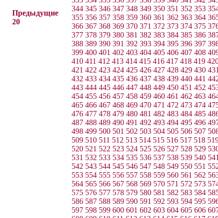
344
345
346
347
348
349
350
351
352
353
35
Предыдущие
355
356
357
358
359
360
361
362
363
364
36
20
366
367
368
369
370
371
372
373
374
375
37
377
378
379
380
381
382
383
384
385
386
38
388
389
390
391
392
393
394
395
396
397
39
399
400
401
402
403
404
405
406
407
408
40
410
411
412
413
414
415
416
417
418
419
42
421
422
423
424
425
426
427
428
429
430
43
432
433
434
435
436
437
438
439
440
441
44
443
444
445
446
447
448
449
450
451
452
45
454
455
456
457
458
459
460
461
462
463
46
465
466
467
468
469
470
471
472
473
474
47
476
477
478
479
480
481
482
483
484
485
48
487
488
489
490
491
492
493
494
495
496
49
498
499
500
501
502
503
504
505
506
507
50
509
510
511
512
513
514
515
516
517
518
51
520
521
522
523
524
525
526
527
528
529
53
531
532
533
534
535
536
537
538
539
540
54
542
543
544
545
546
547
548
549
550
551
55
553
554
555
556
557
558
559
560
561
562
56
564
565
566
567
568
569
570
571
572
573
57
575
576
577
578
579
580
581
582
583
584
58
586
587
588
589
590
591
592
593
594
595
59
597
598
599
600
601
602
603
604
605
606
60