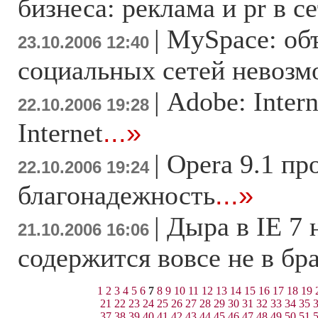
бизнеса: реклама и pr в с
|
MySpace: об
23.10.2006 12:40
социальных сетей невоз
|
Adobe: Inter
22.10.2006 19:28
Internet
...»
|
Opera 9.1 пр
22.10.2006 19:24
благонадежность
...»
|
Дыра в IE 7 
21.10.2006 16:06
содержится вовсе не в бр
1
2
3
4
5
6
7
8
9
10
11
12
13
14
15
16
17
18
19
21
22
23
24
25
26
27
28
29
30
31
32
33
34
35
37
38
39
40
41
42
43
44
45
46
47
48
49
50
51