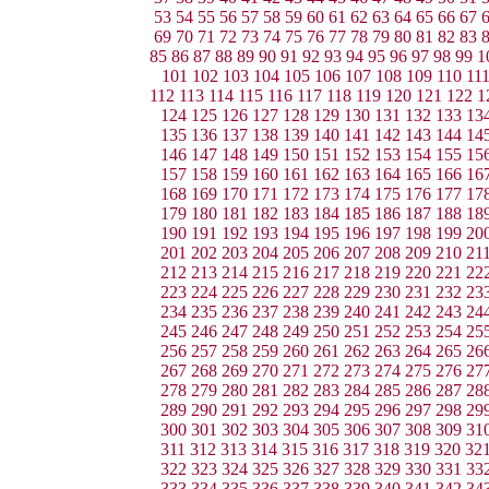
53
54
55
56
57
58
59
60
61
62
63
64
65
66
67
69
70
71
72
73
74
75
76
77
78
79
80
81
82
83
85
86
87
88
89
90
91
92
93
94
95
96
97
98
99
1
101
102
103
104
105
106
107
108
109
110
11
112
113
114
115
116
117
118
119
120
121
122
1
124
125
126
127
128
129
130
131
132
133
13
135
136
137
138
139
140
141
142
143
144
14
146
147
148
149
150
151
152
153
154
155
15
157
158
159
160
161
162
163
164
165
166
16
168
169
170
171
172
173
174
175
176
177
17
179
180
181
182
183
184
185
186
187
188
18
190
191
192
193
194
195
196
197
198
199
20
201
202
203
204
205
206
207
208
209
210
21
212
213
214
215
216
217
218
219
220
221
22
223
224
225
226
227
228
229
230
231
232
23
234
235
236
237
238
239
240
241
242
243
24
245
246
247
248
249
250
251
252
253
254
25
256
257
258
259
260
261
262
263
264
265
26
267
268
269
270
271
272
273
274
275
276
27
278
279
280
281
282
283
284
285
286
287
28
289
290
291
292
293
294
295
296
297
298
29
300
301
302
303
304
305
306
307
308
309
31
311
312
313
314
315
316
317
318
319
320
32
322
323
324
325
326
327
328
329
330
331
33
333
334
335
336
337
338
339
340
341
342
34