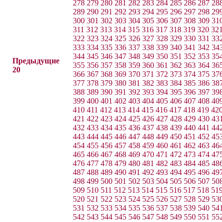
278
279
280
281
282
283
284
285
286
287
28
289
290
291
292
293
294
295
296
297
298
29
300
301
302
303
304
305
306
307
308
309
31
311
312
313
314
315
316
317
318
319
320
32
322
323
324
325
326
327
328
329
330
331
33
333
334
335
336
337
338
339
340
341
342
34
344
345
346
347
348
349
350
351
352
353
35
Предыдущие
355
356
357
358
359
360
361
362
363
364
36
20
366
367
368
369
370
371
372
373
374
375
37
377
378
379
380
381
382
383
384
385
386
38
388
389
390
391
392
393
394
395
396
397
39
399
400
401
402
403
404
405
406
407
408
40
410
411
412
413
414
415
416
417
418
419
42
421
422
423
424
425
426
427
428
429
430
43
432
433
434
435
436
437
438
439
440
441
44
443
444
445
446
447
448
449
450
451
452
45
454
455
456
457
458
459
460
461
462
463
46
465
466
467
468
469
470
471
472
473
474
47
476
477
478
479
480
481
482
483
484
485
48
487
488
489
490
491
492
493
494
495
496
49
498
499
500
501
502
503
504
505
506
507
50
509
510
511
512
513
514
515
516
517
518
51
520
521
522
523
524
525
526
527
528
529
53
531
532
533
534
535
536
537
538
539
540
54
542
543
544
545
546
547
548
549
550
551
55