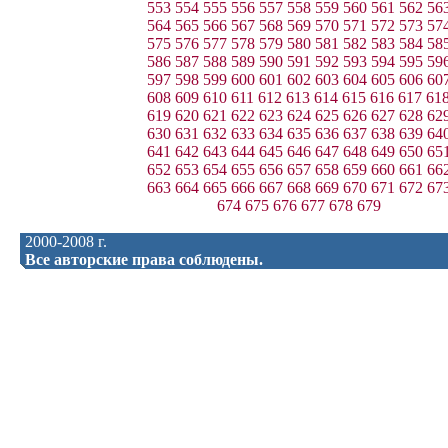
553
554
555
556
557
558
559
560
561
562
56
564
565
566
567
568
569
570
571
572
573
57
575
576
577
578
579
580
581
582
583
584
58
586
587
588
589
590
591
592
593
594
595
59
597
598
599
600
601
602
603
604
605
606
60
608
609
610
611
612
613
614
615
616
617
61
619
620
621
622
623
624
625
626
627
628
62
630
631
632
633
634
635
636
637
638
639
64
641
642
643
644
645
646
647
648
649
650
65
652
653
654
655
656
657
658
659
660
661
66
663
664
665
666
667
668
669
670
671
672
67
674
675
676
677
678
679
2000-2008 г.
Все авторские права соблюдены.