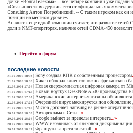
дочки «ВолгаТелекома» -- все четыре компании уже подали
«Связьинвест» воздерживается от официальных комментарие
Consulting Антон Погребинский. -- С таким игроком как он н
позиции на местном уровне».
Аналитик еще одной компании считает, что развитие сетей 
доли в NMT-операторах, наличие сетей CDMA-450 позволит ем
Перейти в форум
последние новости
|
Sony создала КПК с собственным процессором
21.07.2003 18:05
|
Хакер обокрал клиентов южноафриканского ба
21.07.2003 18:00
|
Новая сверхкомпактная цифровая камера от Min
21.07.2003 17:54
|
Новый ноутбук DeskNote A530 производства Eli
21.07.2003 17:43
|
Американские интернет-магазины обвиняются 
21.07.2003 17:34
|
Очередной вирус маскируется под обновление
21.07.2003 17:23
|
Micron догоняет Samsung на рынке оперативно
21.07.2003 17:13
|
Автореклама в Сети
...»
20.07.2003 18:59
|
Google выйдет за пределы интернета
...»
20.07.2003 18:54
|
WWW избавилась от языковой дискриминации
20.07.2003 18:48
|
Французы запретили e-mail
...»
20.07.2003 18:42