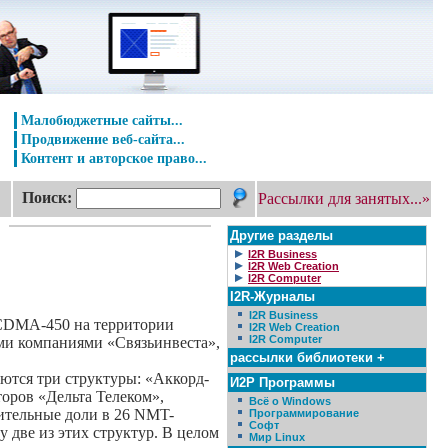
Малобюджетные сайты...
Продвижение веб-сайта...
Контент и авторское право...
Поиск:
Рассылки для занятых...»
Другие разделы
I2R Business
I2R Web Creation
I2R Computer
I2R-Журналы
I2R Business
 CDMA-450 на территории
I2R Web Creation
I2R Computer
ми компаниями «Связьинвеста»,
рассылки библиотеки +
ются три структуры: «Аккорд-
И2Р Программы
оров «Дельта Телеком»,
Всё о Windows
ительные доли в 26 NMT-
Программирование
Софт
 две из этих структур. В целом
Мир Linux