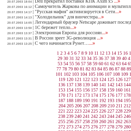
|
Dell прекратил поставки КПК Axim x5
...»
20.07.2003 18:04
|
Самоучитель Жаркова по анимации и мультипли
20.07.2003 16:12
|
"Русская мафия" активизируется в Сети
...»
20.07.2003 14:17
|
"Холодильник" для винчестера
...»
20.07.2003 14:13
|
Легендарный браузер Netscape доживает после
20.07.2003 14:05
|
1С бережет тепло
...»
20.07.2003 13:50
|
Электронная Европа для россиян
...»
20.07.2003 13:37
|
В России зреет 3G-революция
...»
20.07.2003 13:31
|
С чего начинается Рунет…
...»
20.07.2003 13:25
1
2
3
4
5
6
7
8
9
10
11
12
13
14
15
16
29
30
31
32
33
34
35
36
37
38
39
40
4
53
54
55
56
57
58
59
60
61
62
63
64
6
77
78
79
80
81
82
83
84
85
86
87
88
8
101
102
103
104
105
106
107
108
109
119
120
121
122
123
124
125
126
127
136
137
138
139
140
141
142
143
144
153
154
155
156
157
158
159
160
161
170
171
172
173
174
175
176
177
178
187
188
189
190
191
192
193
194
195
204
205
206
207
208
209
210
211
212
221
222
223
224
225
226
227
228
229
238
239
240
241
242
243
244
245
246
255
256
257
258
259
260
261
262
263
272
273
274
275
276
277
278
279
280