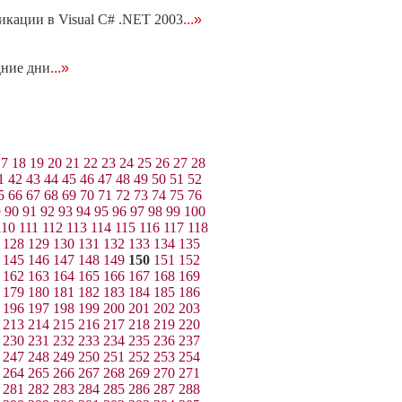
кации в Visual С# .NET 2003
...»
дние дни
...»
17
18
19
20
21
22
23
24
25
26
27
28
1
42
43
44
45
46
47
48
49
50
51
52
5
66
67
68
69
70
71
72
73
74
75
76
9
90
91
92
93
94
95
96
97
98
99
100
110
111
112
113
114
115
116
117
118
128
129
130
131
132
133
134
135
145
146
147
148
149
150
151
152
162
163
164
165
166
167
168
169
179
180
181
182
183
184
185
186
196
197
198
199
200
201
202
203
213
214
215
216
217
218
219
220
230
231
232
233
234
235
236
237
247
248
249
250
251
252
253
254
264
265
266
267
268
269
270
271
281
282
283
284
285
286
287
288