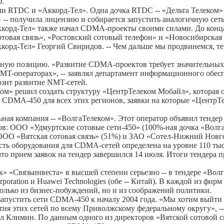
0.
ли RTDC и «Аккорд-Тел». Одна дочка RTDC -- «Дельта Телеком»
ь» -- получила лицензию и собирается запустить аналогичную сеть 
Аккорд-Тел» также начал CDMA-проекты своими силами. До конц
отовая связь», «Ростовский сотовый телефон» и «Новосибирская 
ккорд-Тел» Георгий Свиридов. -- Чем дальше мы продвинемся, те
ьную позицию. «Развитие CDMA-проектов требует значительных
NMT-операторах», -- заявлял департамент информационного обес
озит развитие NMT-сетей.
ом» решил создать структуру «ЦентрТелеком Мобайл», которая 
й CDMA-450 для всех этих регионов, заявки на которые «ЦентрТ
ая компания -- «ВолгаТелеком». Этот оператор объявил тендер
: ООО «Удмуртские сотовые сети-450» (100%-ная дочка «Волга
ОО «Вятская сотовая связь» (51%) и ЗАО «Сотел-Нижний Новго
сть оборудования для CDMA-сетей определена на уровне 110 ты
 прием заявок на тендер завершился 14 июля. Итоги тендера 
 «Связьинвеста» в высшей степени серьезно -- в тендере «Вол
orporation и Huawei Technologies (обе -- Китай). В каждой из фи
только из бизнес-побуждений, но и из соображений политики.
запустить сети CDMA-450 к началу 2004 года. «Мы хотим выйти
ия этих сетей по всему Приволжскому федеральному округу», --
 Климин. По данным одного из директоров «Вятской сотовой с