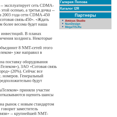
Галерея Попова
 -- эксплуатирует сеть CDMA-
Каталог I2R
этой осенью, а третья дочка --
а 2003 года сети CDMA-450
Партнеры
сотовая связь-450». «Ждать
Amicus Studio
м более весома будет наша
NunDesign
MegaTIS.Ru
 инвестиций. В планах
печения холдинга. Некоторые
объединит 8 NMT-сетей этого
елеком» уже направил в
 на поставку оборудования
Телеком»), ЗАО «Сотовая связь
род» (20%). Сейчас все
с. номеров. Генеральный
предположительно будут
гаТелеком» приняли участие
рм отказываются оценить шансы
 на рынок с новым стандартом
 говорит заместитель
вязи» -- крупнейшей NMT-