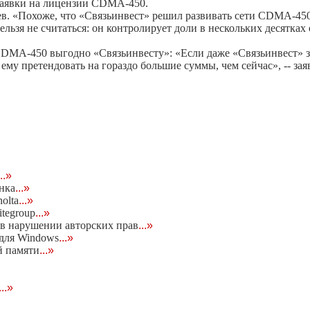
 заявки на лицензии CDMA-450.
в. «Похоже, что «Связьинвест» решил развивать сети CDMA-450
ельзя не считаться: он контролирует доли в нескольких десятках
CDMA-450 выгодно «Связьинвесту»: «Если даже «Связьинвест» з
у претендовать на гораздо большие суммы, чем сейчас», -- зая
...»
нка
...»
olta
...»
tegroup
...»
в нарушении авторских прав
...»
 для Windows
...»
й памяти
...»
...»