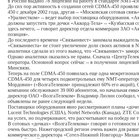
в России выдано 78 лицензий на работу в стандарте NMT-45
До сих пор активность в создании сетей CDMA-450 проявля
450 с декабря 2002 года, другая -- «Московская сотовая связ
«Уралвестком» -- ведет выбор поставщика оборудования. «
должны запустить три дочки «Аккорд-Тела» -- «Кузбасская с
здесь нечего, -- говорит директор отдела коммерции ЗАО «А
позиция».
До последнего времени «Связьинвест» занимала выжидател
«Связьинвеста» не стоит увеличение доли своих активов в 
аналитики сделали из этого вывод, что «Связьинвест» замор
Однако аналитики оказались не правы. Сначала «ЦентрТелек
оператора. Основной вопрос сейчас -- в получении лицензи
Минсвязи.
Теперь на поле CDMA-450 появилась еще одна межрегиональн
CDMA-450 для четырех подконтрольных ему NMT-операторов
Мордовии» («ВолгаТелеком» принадлежит 60% его акций), О
компании обслуживают 39 000 абонентов, но начальная емко
директор ОАО «ВолгаТелеком» Владимир Люлин сообщил, что
объявлены не ранее следующей недели.
Поставщики оборудования явно рассматривают планы «дочек»
Lucent Technologies (США), Nortel Networks (Канада), ZTE C
на успех, но подчеркивают, что рассчитывают на победу не 
В сотовых «дочках» «ВолгаТелекома» говорят о готовности 
очень быстро. Нижегородский регион очень важен для развит
коммерческого директора «Сотел-Нижний Новгород» Михаил