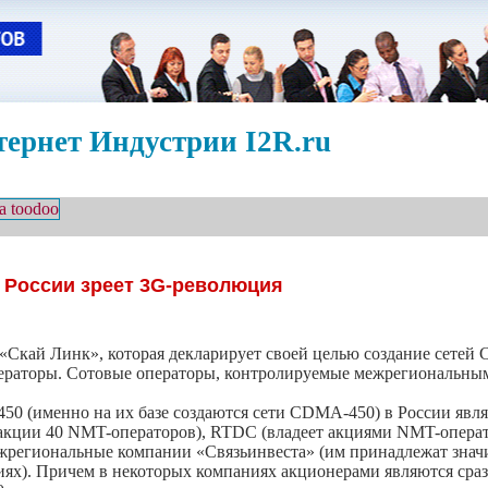
ернет Индустрии I2R.ru
 России зреет 3G-революция
 «Скай Линк», которая декларирует своей целью создание сетей
ператоры. Сотовые операторы, контролируемые межрегиональны
0 (именно на их базе создаются сети CDMA-450) в России явля
акции 40 NMT-операторов), RTDC (владеет акциями NMT-операт
межрегиональные компании «Связьинвеста» (им принадлежат знач
х). Причем в некоторых компаниях акционерами являются сразу