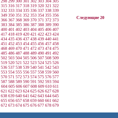
298
299
300
301
302
303
304
305
315
316
317
318
319
320
321
322
332
333
334
335
336
337
338
339
349
350
351
352
353
354
355
356
Следующие 20
366
367
368
369
370
371
372
373
383
384
385
386
387
388
389
390
400
401
402
403
404
405
406
407
417
418
419
420
421
422
423
424
434
435
436
437
438
439
440
441
451
452
453
454
455
456
457
458
468
469
470
471
472
473
474
475
485
486
487
488
489
490
491
492
502
503
504
505
506
507
508
509
519
520
521
522
523
524
525
526
536
537
538
539
540
541
542
543
553
554
555
556
557
558
559
560
570
571
572
573
574
575
576
577
587
588
589
590
591
592
593
594
604
605
606
607
608
609
610
611
621
622
623
624
625
626
627
628
638
639
640
641
642
643
644
645
655
656
657
658
659
660
661
662
672
673
674
675
676
677
678
679