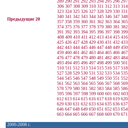
289
290
291
292
293
294
295
296
297
306
307
308
309
310
311
312
313
314
323
324
325
326
327
328
329
330
331
340
341
342
343
344
345
346
347
348
Предыдущие 20
357
358
359
360
361
362
363
364
365
374
375
376
377
378
379
380
381
382
391
392
393
394
395
396
397
398
399
408
409
410
411
412
413
414
415
416
425
426
427
428
429
430
431
432
433
442
443
444
445
446
447
448
449
450
459
460
461
462
463
464
465
466
467
476
477
478
479
480
481
482
483
484
493
494
495
496
497
498
499
500
501
510
511
512
513
514
515
516
517
518
527
528
529
530
531
532
533
534
535
544
545
546
547
548
549
550
551
552
561
562
563
564
565
566
567
568
569
578
579
580
581
582
583
584
585
586
595
596
597
598
599
600
601
602
603
612
613
614
615
616
617
618
619
620
629
630
631
632
633
634
635
636
637
646
647
648
649
650
651
652
653
654
663
664
665
666
667
668
669
670
671
2000-2008 г.