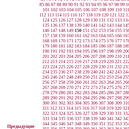
85
86
87
88
89
90
91
92
93
94
95
96
97
98
99
1
101
102
103
104
105
106
107
108
109
110
11
112
113
114
115
116
117
118
119
120
121
122
1
124
125
126
127
128
129
130
131
132
133
13
135
136
137
138
139
140
141
142
143
144
14
146
147
148
149
150
151
152
153
154
155
15
157
158
159
160
161
162
163
164
165
166
16
168
169
170
171
172
173
174
175
176
177
17
179
180
181
182
183
184
185
186
187
188
18
190
191
192
193
194
195
196
197
198
199
20
201
202
203
204
205
206
207
208
209
210
21
212
213
214
215
216
217
218
219
220
221
22
223
224
225
226
227
228
229
230
231
232
23
234
235
236
237
238
239
240
241
242
243
24
245
246
247
248
249
250
251
252
253
254
25
256
257
258
259
260
261
262
263
264
265
26
267
268
269
270
271
272
273
274
275
276
27
278
279
280
281
282
283
284
285
286
287
28
289
290
291
292
293
294
295
296
297
298
29
300
301
302
303
304
305
306
307
308
309
31
311
312
313
314
315
316
317
318
319
320
32
322
323
324
325
326
327
328
329
330
331
33
333
334
335
336
337
338
339
340
341
342
34
344
345
346
347
348
349
350
351
352
353
35
Предыдущие
355
356
357
358
359
360
361
362
363
364
36