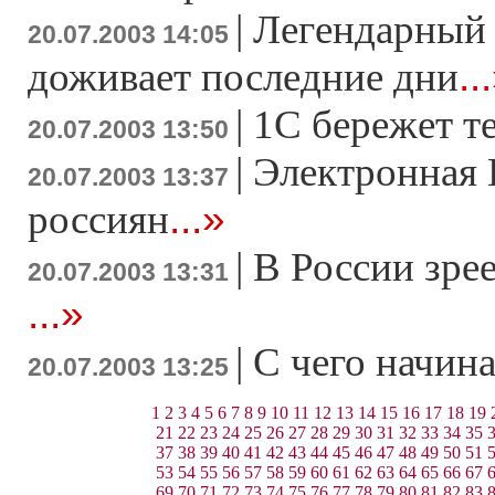
|
Легендарный 
20.07.2003 14:05
..
доживает последние дни
|
1С бережет т
20.07.2003 13:50
|
Электронная 
20.07.2003 13:37
...»
россиян
|
В России зре
20.07.2003 13:31
...»
|
С чего начин
20.07.2003 13:25
1
2
3
4
5
6
7
8
9
10
11
12
13
14
15
16
17
18
19
21
22
23
24
25
26
27
28
29
30
31
32
33
34
35
37
38
39
40
41
42
43
44
45
46
47
48
49
50
51
53
54
55
56
57
58
59
60
61
62
63
64
65
66
67
69
70
71
72
73
74
75
76
77
78
79
80
81
82
83