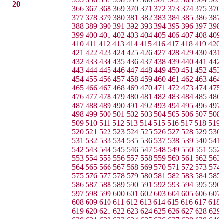
20
366
367
368
369
370
371
372
373
374
375
37
377
378
379
380
381
382
383
384
385
386
38
388
389
390
391
392
393
394
395
396
397
39
399
400
401
402
403
404
405
406
407
408
40
410
411
412
413
414
415
416
417
418
419
42
421
422
423
424
425
426
427
428
429
430
43
432
433
434
435
436
437
438
439
440
441
44
443
444
445
446
447
448
449
450
451
452
45
454
455
456
457
458
459
460
461
462
463
46
465
466
467
468
469
470
471
472
473
474
47
476
477
478
479
480
481
482
483
484
485
48
487
488
489
490
491
492
493
494
495
496
49
498
499
500
501
502
503
504
505
506
507
50
509
510
511
512
513
514
515
516
517
518
51
520
521
522
523
524
525
526
527
528
529
53
531
532
533
534
535
536
537
538
539
540
54
542
543
544
545
546
547
548
549
550
551
55
553
554
555
556
557
558
559
560
561
562
56
564
565
566
567
568
569
570
571
572
573
57
575
576
577
578
579
580
581
582
583
584
58
586
587
588
589
590
591
592
593
594
595
59
597
598
599
600
601
602
603
604
605
606
60
608
609
610
611
612
613
614
615
616
617
61
619
620
621
622
623
624
625
626
627
628
62