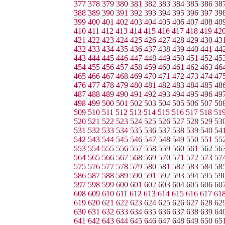
377
378
379
380
381
382
383
384
385
386
38
388
389
390
391
392
393
394
395
396
397
39
399
400
401
402
403
404
405
406
407
408
40
410
411
412
413
414
415
416
417
418
419
42
421
422
423
424
425
426
427
428
429
430
43
432
433
434
435
436
437
438
439
440
441
44
443
444
445
446
447
448
449
450
451
452
45
454
455
456
457
458
459
460
461
462
463
46
465
466
467
468
469
470
471
472
473
474
47
476
477
478
479
480
481
482
483
484
485
48
487
488
489
490
491
492
493
494
495
496
49
498
499
500
501
502
503
504
505
506
507
50
509
510
511
512
513
514
515
516
517
518
51
520
521
522
523
524
525
526
527
528
529
53
531
532
533
534
535
536
537
538
539
540
54
542
543
544
545
546
547
548
549
550
551
55
553
554
555
556
557
558
559
560
561
562
56
564
565
566
567
568
569
570
571
572
573
57
575
576
577
578
579
580
581
582
583
584
58
586
587
588
589
590
591
592
593
594
595
59
597
598
599
600
601
602
603
604
605
606
60
608
609
610
611
612
613
614
615
616
617
61
619
620
621
622
623
624
625
626
627
628
62
630
631
632
633
634
635
636
637
638
639
64
641
642
643
644
645
646
647
648
649
650
65