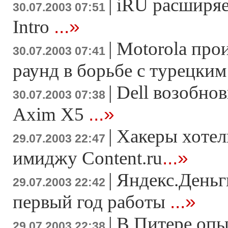
|
iRU расширяе
30.07.2003 07:51
...»
Intro
|
Motorola про
30.07.2003 07:41
раунд в борьбе с турецки
|
Dell возобно
30.07.2003 07:38
...»
Axim X5
|
Хакеры хотел
29.07.2003 22:47
...»
имиджу Content.ru
|
Яндекс.Деньг
29.07.2003 22:42
...»
первый год работы
|
В Питере опы
29.07.2003 22:38