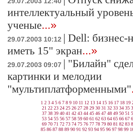
29.07.2003 12:40
интеллектуальный уровень
...»
ученые
|
Dell: бизнес-
29.07.2003 10:12
...»
иметь 15" экран
|
"Билайн" сде
29.07.2003 09:07
картинки и мелодии
"мультиплатформенными"
1
2
3
4
5
6
7
8
9
10
11
12
13
14
15
16
17
18
19
21
22
23
24
25
26
27
28
29
30
31
32
33
34
35
37
38
39
40
41
42
43
44
45
46
47
48
49
50
51
53
54
55
56
57
58
59
60
61
62
63
64
65
66
67
69
70
71
72
73
74
75
76
77
78
79
80
81
82
83
85
86
87
88
89
90
91
92
93
94
95
96
97
98
99
1