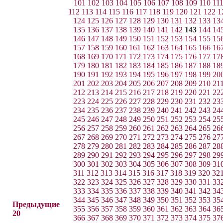
101
102
103
104
105
106
107
108
109
110
11
112
113
114
115
116
117
118
119
120
121
122
1
124
125
126
127
128
129
130
131
132
133
13
135
136
137
138
139
140
141
142
143
144
14
146
147
148
149
150
151
152
153
154
155
15
157
158
159
160
161
162
163
164
165
166
16
168
169
170
171
172
173
174
175
176
177
17
179
180
181
182
183
184
185
186
187
188
18
190
191
192
193
194
195
196
197
198
199
20
201
202
203
204
205
206
207
208
209
210
21
212
213
214
215
216
217
218
219
220
221
22
223
224
225
226
227
228
229
230
231
232
23
234
235
236
237
238
239
240
241
242
243
24
245
246
247
248
249
250
251
252
253
254
25
256
257
258
259
260
261
262
263
264
265
26
267
268
269
270
271
272
273
274
275
276
27
278
279
280
281
282
283
284
285
286
287
28
289
290
291
292
293
294
295
296
297
298
29
300
301
302
303
304
305
306
307
308
309
31
311
312
313
314
315
316
317
318
319
320
32
322
323
324
325
326
327
328
329
330
331
33
333
334
335
336
337
338
339
340
341
342
34
344
345
346
347
348
349
350
351
352
353
35
Предыдущие
355
356
357
358
359
360
361
362
363
364
36
20
366
367
368
369
370
371
372
373
374
375
37