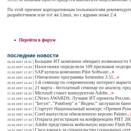
По этой причине корпоративным пользователям рекомендуетс
разработчиков или тот же Linux, но с ядрами ниже 2.4.
Перейти в форум
последние новости
|
Большие ИТ-компании обещают возможности W
26.02.2007 15:31
|
Налоговики определили 109 признаков подозр
22.02.2007 13:28
|
SAP купила компанию Pilot Software
...»
21.02.2007 17:37
|
Обновление программы Semonitor 3.51
...»
20.02.2007 15:55
|
1-й семинар по современному интернет маркет
20.02.2007 13:42
|
21 марта - бесплатный семинар по анализу, п
20.02.2007 12:24
|
Microsoft станет конкурентом Adobe
...»
17.02.2007 15:22
|
CNews AWARDS: Лучшие ИТ-проекты России
17.02.2007 14:39
|
"Бегун", "Рамблер" и "Яндекс" заглушили бан
16.02.2007 19:15
|
Стартует Национальный конкурс «Премия Руне
16.02.2007 16:57
|
Corel выпустила обновленную версию Painter
..
15.02.2007 18:54
|
Открыта регистрация на конференцию РИТ 20
15.02.2007 17:44
|
Adobe представила мобильную версию Flash Pl
15.02.2007 17:18
|
Cisco взялась за строительство социальных сет
14.02.2007 15:26