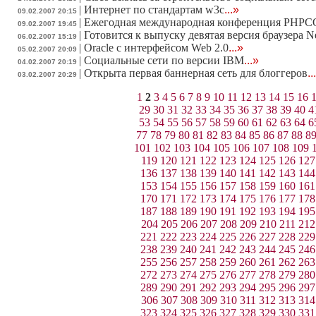
|
Интернет по стандартам w3c
...»
09.02.2007 20:15
|
Ежегодная международная конференция PHPCO
09.02.2007 19:45
|
Готовится к выпуску девятая версия браузера N
06.02.2007 15:19
|
Oracle с интерфейсом Web 2.0
...»
05.02.2007 20:09
|
Социальные сети по версии IBM
...»
04.02.2007 20:19
|
Открыта первая баннерная сеть для блоггеров
..
03.02.2007 20:29
1
2
3
4
5
6
7
8
9
10
11
12
13
14
15
16
29
30
31
32
33
34
35
36
37
38
39
40
4
53
54
55
56
57
58
59
60
61
62
63
64
6
77
78
79
80
81
82
83
84
85
86
87
88
8
101
102
103
104
105
106
107
108
109
119
120
121
122
123
124
125
126
127
136
137
138
139
140
141
142
143
144
153
154
155
156
157
158
159
160
161
170
171
172
173
174
175
176
177
178
187
188
189
190
191
192
193
194
195
204
205
206
207
208
209
210
211
212
221
222
223
224
225
226
227
228
229
238
239
240
241
242
243
244
245
246
255
256
257
258
259
260
261
262
263
272
273
274
275
276
277
278
279
280
289
290
291
292
293
294
295
296
297
306
307
308
309
310
311
312
313
314
323
324
325
326
327
328
329
330
331