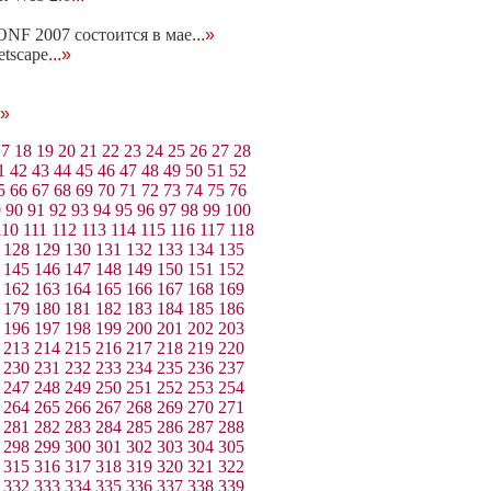
NF 2007 состоится в мае
...»
etscape
...»
.»
17
18
19
20
21
22
23
24
25
26
27
28
1
42
43
44
45
46
47
48
49
50
51
52
5
66
67
68
69
70
71
72
73
74
75
76
9
90
91
92
93
94
95
96
97
98
99
100
110
111
112
113
114
115
116
117
118
128
129
130
131
132
133
134
135
145
146
147
148
149
150
151
152
162
163
164
165
166
167
168
169
179
180
181
182
183
184
185
186
196
197
198
199
200
201
202
203
213
214
215
216
217
218
219
220
230
231
232
233
234
235
236
237
247
248
249
250
251
252
253
254
264
265
266
267
268
269
270
271
281
282
283
284
285
286
287
288
298
299
300
301
302
303
304
305
315
316
317
318
319
320
321
322
332
333
334
335
336
337
338
339