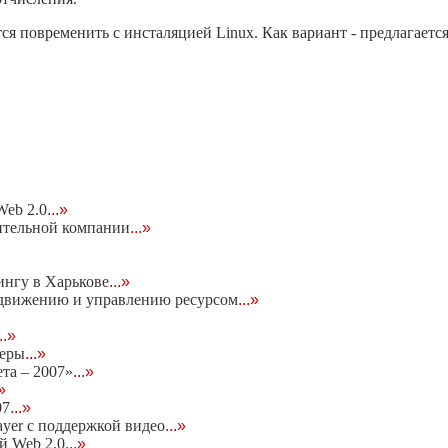
я повременить с инсталяцией Linux. Как вариант - предлагаетс
eb 2.0
...»
ительной компании
...»
ингу в Харькове
...»
родвижению и управлению ресурсом
...»
...»
неры
...»
та – 2007»
...»
.»
07
...»
ayer c поддержкой видео
...»
ей Web 2.0
...»