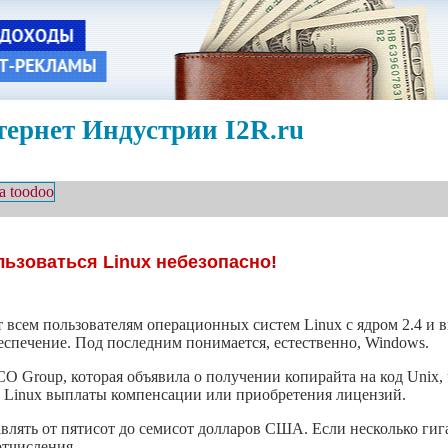
ернет Индустрии I2R.ru
ьзоваться Linux небезопасно!
т всем пользователям операционных систем Linux с ядром 2.4 и 
еспечение. Под последним понимается, естественно, Windows.
O Group, которая объявила о получении копирайта на код Unix, 
й Linux выплаты компенсации или приобретения лицензий.
тавлять от пятисот до семисот долларов США. Если несколько гиг
отчисления.