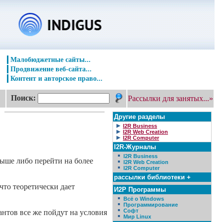
Малобюджетные сайты...
Продвижение веб-сайта...
Контент и авторское право...
Поиск:
Рассылки для занятых...»
Другие разделы
I2R Business
I2R Web Creation
I2R Computer
I2R-Журналы
I2R Business
выше либо перейти на более
I2R Web Creation
I2R Computer
рассылки библиотеки +
что теоретически дает
И2Р Программы
Всё о Windows
Программирование
Софт
антов все же пойдут на условия
Мир Linux