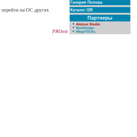
Галерея Попова
я перейти на ОС других
Каталог I2R
Партнеры
Amicus Studio
NunDesign
PROext
MegaTIS.Ru