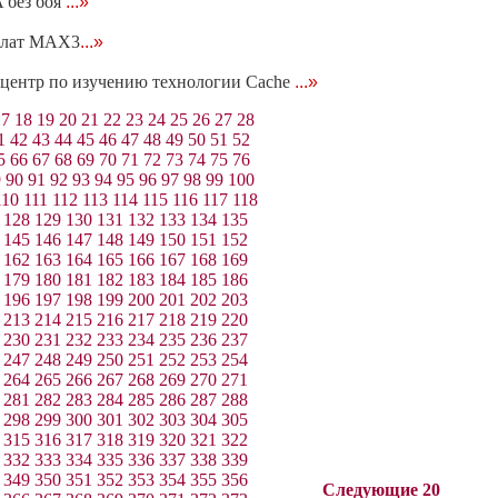
A без боя
...»
 плат МАХ3
...»
й центр по изучению технологии Cache
...»
17
18
19
20
21
22
23
24
25
26
27
28
1
42
43
44
45
46
47
48
49
50
51
52
5
66
67
68
69
70
71
72
73
74
75
76
9
90
91
92
93
94
95
96
97
98
99
100
110
111
112
113
114
115
116
117
118
128
129
130
131
132
133
134
135
145
146
147
148
149
150
151
152
162
163
164
165
166
167
168
169
179
180
181
182
183
184
185
186
196
197
198
199
200
201
202
203
213
214
215
216
217
218
219
220
230
231
232
233
234
235
236
237
247
248
249
250
251
252
253
254
264
265
266
267
268
269
270
271
281
282
283
284
285
286
287
288
298
299
300
301
302
303
304
305
315
316
317
318
319
320
321
322
332
333
334
335
336
337
338
339
349
350
351
352
353
354
355
356
Следующие 20