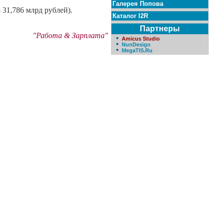
Галерея Попова
 31,786 млрд рублей).
Каталог I2R
Партнеры
"Работа & Зарплата"
Amicus Studio
NunDesign
MegaTIS.Ru