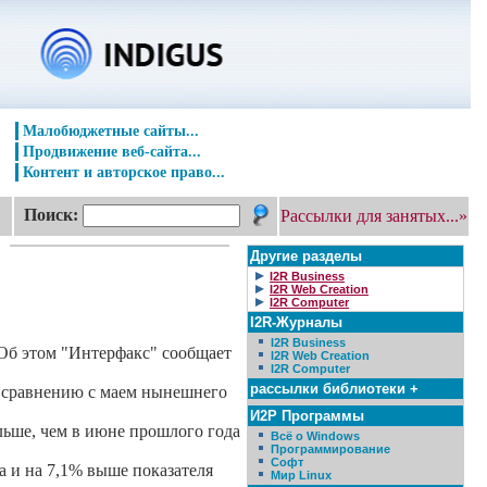
Малобюджетные сайты...
Продвижение веб-сайта...
Контент и авторское право...
Поиск:
Рассылки для занятых...»
Другие разделы
I2R Business
I2R Web Creation
I2R Computer
I2R-Журналы
I2R Business
 Об этом "Интерфакс" сообщает
I2R Web Creation
I2R Computer
рассылки библиотеки +
о сравнению с маем нынешнего
И2Р Программы
льше, чем в июне прошлого года
Всё о Windows
Программирование
Софт
а и на 7,1% выше показателя
Мир Linux