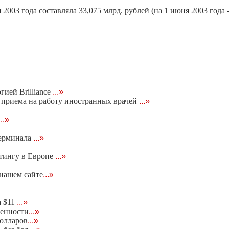
2003 года составляла 33,075 млрд. рублей (на 1 июня 2003 года -
гией Brilliance
...»
 приема на работу иностранных врачей
...»
...»
терминала
...»
етингу в Европе
...»
 нашем сайте
...»
а $11
...»
женности
...»
олларов
...»