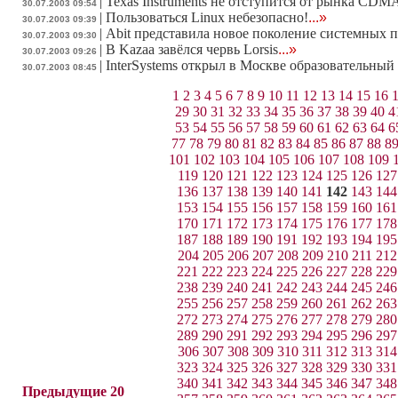
|
Texas Instruments не отступится от рынка CDM
30.07.2003 09:54
|
Пользоваться Linux небезопасно!
...»
30.07.2003 09:39
|
Abit представила новое поколение системных
30.07.2003 09:30
|
В Kazaa завёлся червь Lorsis
...»
30.07.2003 09:26
|
InterSystems открыл в Москве образовательны
30.07.2003 08:45
1
2
3
4
5
6
7
8
9
10
11
12
13
14
15
16
29
30
31
32
33
34
35
36
37
38
39
40
4
53
54
55
56
57
58
59
60
61
62
63
64
6
77
78
79
80
81
82
83
84
85
86
87
88
8
101
102
103
104
105
106
107
108
109
119
120
121
122
123
124
125
126
127
136
137
138
139
140
141
142
143
144
153
154
155
156
157
158
159
160
161
170
171
172
173
174
175
176
177
178
187
188
189
190
191
192
193
194
195
204
205
206
207
208
209
210
211
212
221
222
223
224
225
226
227
228
229
238
239
240
241
242
243
244
245
246
255
256
257
258
259
260
261
262
263
272
273
274
275
276
277
278
279
280
289
290
291
292
293
294
295
296
297
306
307
308
309
310
311
312
313
314
323
324
325
326
327
328
329
330
331
340
341
342
343
344
345
346
347
348
Предыдущие 20