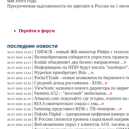
мая этого года.
Просроченная задолженность по зарплате в России на 1 июля 
Перейти в форум
последние новости
|
150P4CB - новый ЖК-монитор Philips с техноло
30.07.2003 15:22
|
Великобритания собирается упростить правила
30.07.2003 14:48
|
Kodak объединяет два бизнес-направления
...»
30.07.2003 14:17
|
Информацию на HDD будут писать "наоборот"
30.07.2003 13:57
|
Hyperion приобретает Brio
...»
30.07.2003 13:51
|
PockeTTrade - новые возможности биржевого 
30.07.2003 13:13
|
Средний доход россиянина - $160
...»
30.07.2003 12:51
|
ViewSonic назначил нового директора по марк
30.07.2003 12:05
|
Siemens A52 – "веселый" мобильник
...»
30.07.2003 11:53
|
Amazon.com: покупайте где угодно, платите на
30.07.2003 11:47
|
RIAA окончательно сошла с ума
...»
30.07.2003 11:45
|
Samsung представил КПК с ТВ-тюнером
...»
30.07.2003 11:01
|
Dakota Digital – одноразовая цифровая камера з
30.07.2003 10:58
|
В России снизился уровень социальной напря
30.07.2003 10:44
|
Веб-мошенник украл у клиентов AOL тысячи д
30.07.2003 10:42