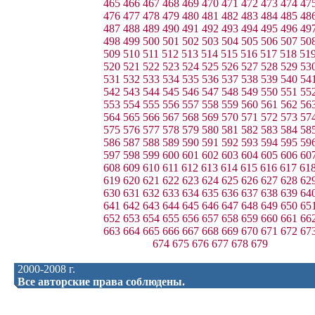
465
466
467
468
469
470
471
472
473
474
47
476
477
478
479
480
481
482
483
484
485
48
487
488
489
490
491
492
493
494
495
496
49
498
499
500
501
502
503
504
505
506
507
50
509
510
511
512
513
514
515
516
517
518
51
520
521
522
523
524
525
526
527
528
529
53
531
532
533
534
535
536
537
538
539
540
54
542
543
544
545
546
547
548
549
550
551
55
553
554
555
556
557
558
559
560
561
562
56
564
565
566
567
568
569
570
571
572
573
57
575
576
577
578
579
580
581
582
583
584
58
586
587
588
589
590
591
592
593
594
595
59
597
598
599
600
601
602
603
604
605
606
60
608
609
610
611
612
613
614
615
616
617
61
619
620
621
622
623
624
625
626
627
628
62
630
631
632
633
634
635
636
637
638
639
64
641
642
643
644
645
646
647
648
649
650
65
652
653
654
655
656
657
658
659
660
661
66
663
664
665
666
667
668
669
670
671
672
67
674
675
676
677
678
679
2000-2008 г.
Все авторские права соблюдены.