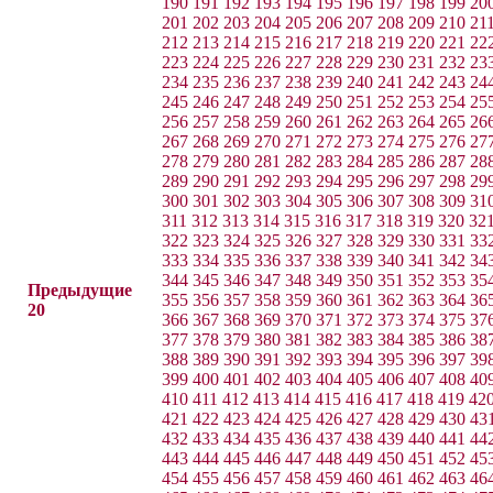
190
191
192
193
194
195
196
197
198
199
20
201
202
203
204
205
206
207
208
209
210
21
212
213
214
215
216
217
218
219
220
221
22
223
224
225
226
227
228
229
230
231
232
23
234
235
236
237
238
239
240
241
242
243
24
245
246
247
248
249
250
251
252
253
254
25
256
257
258
259
260
261
262
263
264
265
26
267
268
269
270
271
272
273
274
275
276
27
278
279
280
281
282
283
284
285
286
287
28
289
290
291
292
293
294
295
296
297
298
29
300
301
302
303
304
305
306
307
308
309
31
311
312
313
314
315
316
317
318
319
320
32
322
323
324
325
326
327
328
329
330
331
33
333
334
335
336
337
338
339
340
341
342
34
344
345
346
347
348
349
350
351
352
353
35
Предыдущие
355
356
357
358
359
360
361
362
363
364
36
20
366
367
368
369
370
371
372
373
374
375
37
377
378
379
380
381
382
383
384
385
386
38
388
389
390
391
392
393
394
395
396
397
39
399
400
401
402
403
404
405
406
407
408
40
410
411
412
413
414
415
416
417
418
419
42
421
422
423
424
425
426
427
428
429
430
43
432
433
434
435
436
437
438
439
440
441
44
443
444
445
446
447
448
449
450
451
452
45
454
455
456
457
458
459
460
461
462
463
46