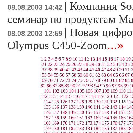
|
Компания Sof
08.08.2003 14:42
семинар по продуктам Ma
|
Новая цифро
08.08.2003 12:59
Olympus C450-Zoom
...»
1
2
3
4
5
6
7
8
9
10
11
12
13
14
15
16
17
18
19
21
22
23
24
25
26
27
28
29
30
31
32
33
34
35
37
38
39
40
41
42
43
44
45
46
47
48
49
50
51
53
54
55
56
57
58
59
60
61
62
63
64
65
66
67
69
70
71
72
73
74
75
76
77
78
79
80
81
82
83
85
86
87
88
89
90
91
92
93
94
95
96
97
98
99
1
101
102
103
104
105
106
107
108
109
110
11
112
113
114
115
116
117
118
119
120
121
122
1
124
125
126
127
128
129
130
131
132
133
13
135
136
137
138
139
140
141
142
143
144
14
146
147
148
149
150
151
152
153
154
155
15
157
158
159
160
161
162
163
164
165
166
16
168
169
170
171
172
173
174
175
176
177
17
179
180
181
182
183
184
185
186
187
188
18