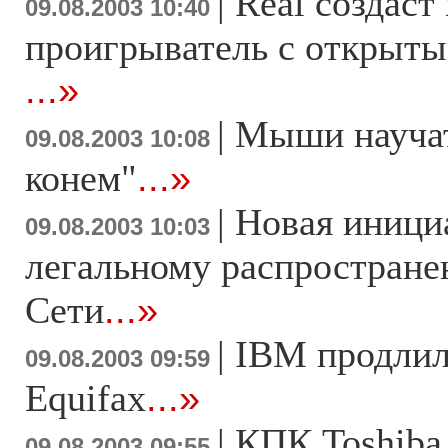
|
Real создаст
09.08.2003 10:40
проигрыватель с открыт
...»
|
Мыши научат
09.08.2003 10:08
конем"
...»
|
Новая иници
09.08.2003 10:03
легальному распростране
Сети
...»
|
IBM продлил
09.08.2003 09:59
Equifax
...»
|
КПК Toshiba
09.08.2003 09:55