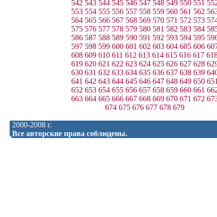
542
543
544
545
546
547
548
549
550
551
55
553
554
555
556
557
558
559
560
561
562
56
564
565
566
567
568
569
570
571
572
573
57
575
576
577
578
579
580
581
582
583
584
58
586
587
588
589
590
591
592
593
594
595
59
597
598
599
600
601
602
603
604
605
606
60
608
609
610
611
612
613
614
615
616
617
61
619
620
621
622
623
624
625
626
627
628
62
630
631
632
633
634
635
636
637
638
639
64
641
642
643
644
645
646
647
648
649
650
65
652
653
654
655
656
657
658
659
660
661
66
663
664
665
666
667
668
669
670
671
672
67
674
675
676
677
678
679
2000-2008 г.
Все авторские права соблюдены.