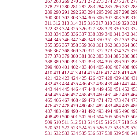
267
268
269
270
271
272
273
274
275
276
27
278
279
280
281
282
283
284
285
286
287
28
289
290
291
292
293
294
295
296
297
298
29
300
301
302
303
304
305
306
307
308
309
31
311
312
313
314
315
316
317
318
319
320
32
322
323
324
325
326
327
328
329
330
331
33
333
334
335
336
337
338
339
340
341
342
34
344
345
346
347
348
349
350
351
352
353
35
355
356
357
358
359
360
361
362
363
364
36
366
367
368
369
370
371
372
373
374
375
37
377
378
379
380
381
382
383
384
385
386
38
388
389
390
391
392
393
394
395
396
397
39
399
400
401
402
403
404
405
406
407
408
40
410
411
412
413
414
415
416
417
418
419
42
421
422
423
424
425
426
427
428
429
430
43
432
433
434
435
436
437
438
439
440
441
44
443
444
445
446
447
448
449
450
451
452
45
454
455
456
457
458
459
460
461
462
463
46
465
466
467
468
469
470
471
472
473
474
47
476
477
478
479
480
481
482
483
484
485
48
487
488
489
490
491
492
493
494
495
496
49
498
499
500
501
502
503
504
505
506
507
50
509
510
511
512
513
514
515
516
517
518
51
520
521
522
523
524
525
526
527
528
529
53
531
532
533
534
535
536
537
538
539
540
54