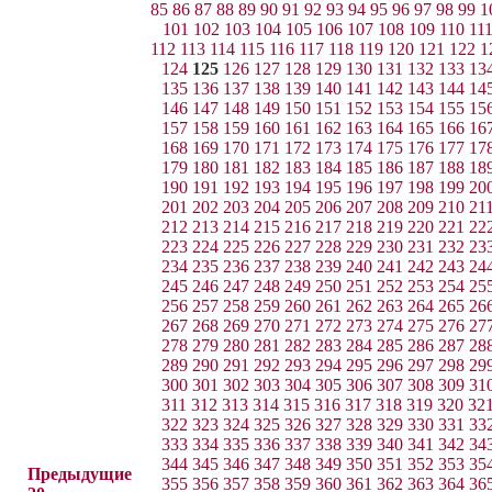
85
86
87
88
89
90
91
92
93
94
95
96
97
98
99
1
101
102
103
104
105
106
107
108
109
110
11
112
113
114
115
116
117
118
119
120
121
122
1
124
125
126
127
128
129
130
131
132
133
13
135
136
137
138
139
140
141
142
143
144
14
146
147
148
149
150
151
152
153
154
155
15
157
158
159
160
161
162
163
164
165
166
16
168
169
170
171
172
173
174
175
176
177
17
179
180
181
182
183
184
185
186
187
188
18
190
191
192
193
194
195
196
197
198
199
20
201
202
203
204
205
206
207
208
209
210
21
212
213
214
215
216
217
218
219
220
221
22
223
224
225
226
227
228
229
230
231
232
23
234
235
236
237
238
239
240
241
242
243
24
245
246
247
248
249
250
251
252
253
254
25
256
257
258
259
260
261
262
263
264
265
26
267
268
269
270
271
272
273
274
275
276
27
278
279
280
281
282
283
284
285
286
287
28
289
290
291
292
293
294
295
296
297
298
29
300
301
302
303
304
305
306
307
308
309
31
311
312
313
314
315
316
317
318
319
320
32
322
323
324
325
326
327
328
329
330
331
33
333
334
335
336
337
338
339
340
341
342
34
344
345
346
347
348
349
350
351
352
353
35
Предыдущие
355
356
357
358
359
360
361
362
363
364
36