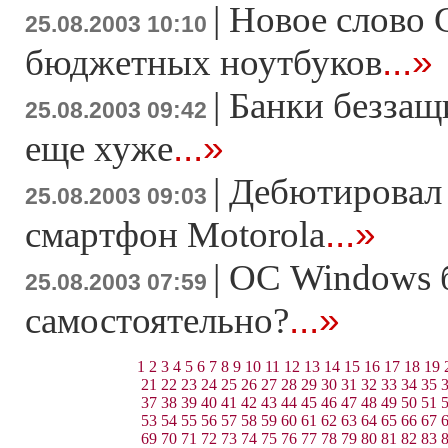
|
Новое слово 
25.08.2003 10:10
...»
бюджетных ноутбуков
|
Банки беззащ
25.08.2003 09:42
...»
еще хуже
|
Дебютировал 
25.08.2003 09:03
...»
смартфон Motorola
|
ОС Windows б
25.08.2003 07:59
...»
самостоятельно?
1
2
3
4
5
6
7
8
9
10
11
12
13
14
15
16
17
18
19
21
22
23
24
25
26
27
28
29
30
31
32
33
34
35
37
38
39
40
41
42
43
44
45
46
47
48
49
50
51
53
54
55
56
57
58
59
60
61
62
63
64
65
66
67
69
70
71
72
73
74
75
76
77
78
79
80
81
82
83