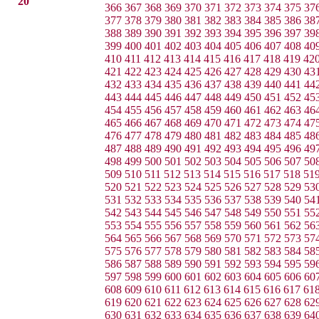
20
366
367
368
369
370
371
372
373
374
375
37
377
378
379
380
381
382
383
384
385
386
38
388
389
390
391
392
393
394
395
396
397
39
399
400
401
402
403
404
405
406
407
408
40
410
411
412
413
414
415
416
417
418
419
42
421
422
423
424
425
426
427
428
429
430
43
432
433
434
435
436
437
438
439
440
441
44
443
444
445
446
447
448
449
450
451
452
45
454
455
456
457
458
459
460
461
462
463
46
465
466
467
468
469
470
471
472
473
474
47
476
477
478
479
480
481
482
483
484
485
48
487
488
489
490
491
492
493
494
495
496
49
498
499
500
501
502
503
504
505
506
507
50
509
510
511
512
513
514
515
516
517
518
51
520
521
522
523
524
525
526
527
528
529
53
531
532
533
534
535
536
537
538
539
540
54
542
543
544
545
546
547
548
549
550
551
55
553
554
555
556
557
558
559
560
561
562
56
564
565
566
567
568
569
570
571
572
573
57
575
576
577
578
579
580
581
582
583
584
58
586
587
588
589
590
591
592
593
594
595
59
597
598
599
600
601
602
603
604
605
606
60
608
609
610
611
612
613
614
615
616
617
61
619
620
621
622
623
624
625
626
627
628
62
630
631
632
633
634
635
636
637
638
639
64