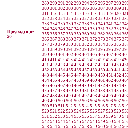
289
290
291
292
293
294
295
296
297
298
29
300
301
302
303
304
305
306
307
308
309
31
311
312
313
314
315
316
317
318
319
320
32
322
323
324
325
326
327
328
329
330
331
33
333
334
335
336
337
338
339
340
341
342
34
344
345
346
347
348
349
350
351
352
353
35
Предыдущие
355
356
357
358
359
360
361
362
363
364
36
20
366
367
368
369
370
371
372
373
374
375
37
377
378
379
380
381
382
383
384
385
386
38
388
389
390
391
392
393
394
395
396
397
39
399
400
401
402
403
404
405
406
407
408
40
410
411
412
413
414
415
416
417
418
419
42
421
422
423
424
425
426
427
428
429
430
43
432
433
434
435
436
437
438
439
440
441
44
443
444
445
446
447
448
449
450
451
452
45
454
455
456
457
458
459
460
461
462
463
46
465
466
467
468
469
470
471
472
473
474
47
476
477
478
479
480
481
482
483
484
485
48
487
488
489
490
491
492
493
494
495
496
49
498
499
500
501
502
503
504
505
506
507
50
509
510
511
512
513
514
515
516
517
518
51
520
521
522
523
524
525
526
527
528
529
53
531
532
533
534
535
536
537
538
539
540
54
542
543
544
545
546
547
548
549
550
551
55
553
554
555
556
557
558
559
560
561
562
56