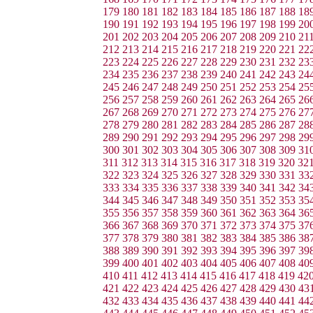
179
180
181
182
183
184
185
186
187
188
18
190
191
192
193
194
195
196
197
198
199
20
201
202
203
204
205
206
207
208
209
210
21
212
213
214
215
216
217
218
219
220
221
22
223
224
225
226
227
228
229
230
231
232
23
234
235
236
237
238
239
240
241
242
243
24
245
246
247
248
249
250
251
252
253
254
25
256
257
258
259
260
261
262
263
264
265
26
267
268
269
270
271
272
273
274
275
276
27
278
279
280
281
282
283
284
285
286
287
28
289
290
291
292
293
294
295
296
297
298
29
300
301
302
303
304
305
306
307
308
309
31
311
312
313
314
315
316
317
318
319
320
32
322
323
324
325
326
327
328
329
330
331
33
333
334
335
336
337
338
339
340
341
342
34
344
345
346
347
348
349
350
351
352
353
35
355
356
357
358
359
360
361
362
363
364
36
366
367
368
369
370
371
372
373
374
375
37
377
378
379
380
381
382
383
384
385
386
38
388
389
390
391
392
393
394
395
396
397
39
399
400
401
402
403
404
405
406
407
408
40
410
411
412
413
414
415
416
417
418
419
42
421
422
423
424
425
426
427
428
429
430
43
432
433
434
435
436
437
438
439
440
441
44