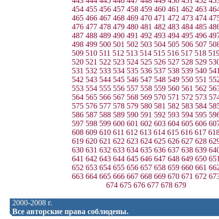
443
444
445
446
447
448
449
450
451
452
45
454
455
456
457
458
459
460
461
462
463
46
465
466
467
468
469
470
471
472
473
474
47
476
477
478
479
480
481
482
483
484
485
48
487
488
489
490
491
492
493
494
495
496
49
498
499
500
501
502
503
504
505
506
507
50
509
510
511
512
513
514
515
516
517
518
51
520
521
522
523
524
525
526
527
528
529
53
531
532
533
534
535
536
537
538
539
540
54
542
543
544
545
546
547
548
549
550
551
55
553
554
555
556
557
558
559
560
561
562
56
564
565
566
567
568
569
570
571
572
573
57
575
576
577
578
579
580
581
582
583
584
58
586
587
588
589
590
591
592
593
594
595
59
597
598
599
600
601
602
603
604
605
606
60
608
609
610
611
612
613
614
615
616
617
61
619
620
621
622
623
624
625
626
627
628
62
630
631
632
633
634
635
636
637
638
639
64
641
642
643
644
645
646
647
648
649
650
65
652
653
654
655
656
657
658
659
660
661
66
663
664
665
666
667
668
669
670
671
672
67
674
675
676
677
678
679
2000-2008 г.
Все авторские права соблюдены.