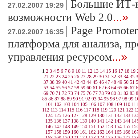
|
Большие ИТ-
27.02.2007 19:29
...»
возможности Web 2.0
|
Page Promoter
27.02.2007 16:35
платформа для анализа, п
...»
управления ресурсом
1
2
3
4
5
6
7
8
9
10
11
12
13
14
15
16
17
18
19
21
22
23
24
25
26
27
28
29
30
31
32
33
34
35
37
38
39
40
41
42
43
44
45
46
47
48
49
50
51
53
54
55
56
57
58
59
60
61
62
63
64
65
66
67
69
70
71
72
73
74
75
76
77
78
79
80
81
82
83
85
86
87
88
89
90
91
92
93
94
95
96
97
98
99
1
101
102
103
104
105
106
107
108
109
110
11
112
113
114
115
116
117
118
119
120
121
122
1
124
125
126
127
128
129
130
131
132
133
13
135
136
137
138
139
140
141
142
143
144
14
146
147
148
149
150
151
152
153
154
155
15
157
158
159
160
161
162
163
164
165
166
16
168
169
170
171
172
173
174
175
176
177
17