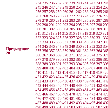
234
235
236
237
238
239
240
241
242
243
24
245
246
247
248
249
250
251
252
253
254
25
256
257
258
259
260
261
262
263
264
265
26
267
268
269
270
271
272
273
274
275
276
27
278
279
280
281
282
283
284
285
286
287
28
289
290
291
292
293
294
295
296
297
298
29
300
301
302
303
304
305
306
307
308
309
31
311
312
313
314
315
316
317
318
319
320
32
322
323
324
325
326
327
328
329
330
331
33
333
334
335
336
337
338
339
340
341
342
34
344
345
346
347
348
349
350
351
352
353
35
Предыдущие
355
356
357
358
359
360
361
362
363
364
36
20
366
367
368
369
370
371
372
373
374
375
37
377
378
379
380
381
382
383
384
385
386
38
388
389
390
391
392
393
394
395
396
397
39
399
400
401
402
403
404
405
406
407
408
40
410
411
412
413
414
415
416
417
418
419
42
421
422
423
424
425
426
427
428
429
430
43
432
433
434
435
436
437
438
439
440
441
44
443
444
445
446
447
448
449
450
451
452
45
454
455
456
457
458
459
460
461
462
463
46
465
466
467
468
469
470
471
472
473
474
47
476
477
478
479
480
481
482
483
484
485
48
487
488
489
490
491
492
493
494
495
496
49
498
499
500
501
502
503
504
505
506
507
50