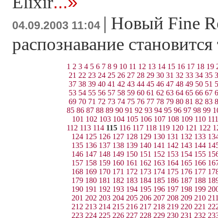
...»
Elixir
|
Новый Fine Re
04.09.2003 11:04
распознавание становится
1
2
3
4
5
6
7
8
9
10
11
12
13
14
15
16
17
18
19
21
22
23
24
25
26
27
28
29
30
31
32
33
34
35
37
38
39
40
41
42
43
44
45
46
47
48
49
50
51
53
54
55
56
57
58
59
60
61
62
63
64
65
66
67
69
70
71
72
73
74
75
76
77
78
79
80
81
82
83
85
86
87
88
89
90
91
92
93
94
95
96
97
98
99
1
101
102
103
104
105
106
107
108
109
110
11
112
113
114
115
116
117
118
119
120
121
122
1
124
125
126
127
128
129
130
131
132
133
13
135
136
137
138
139
140
141
142
143
144
14
146
147
148
149
150
151
152
153
154
155
15
157
158
159
160
161
162
163
164
165
166
16
168
169
170
171
172
173
174
175
176
177
17
179
180
181
182
183
184
185
186
187
188
18
190
191
192
193
194
195
196
197
198
199
20
201
202
203
204
205
206
207
208
209
210
21
212
213
214
215
216
217
218
219
220
221
22
223
224
225
226
227
228
229
230
231
232
23