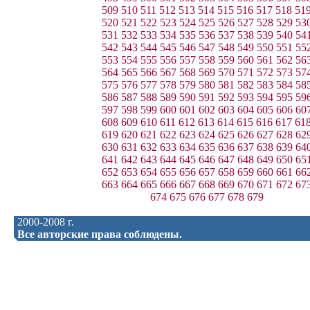
509
510
511
512
513
514
515
516
517
518
51
520
521
522
523
524
525
526
527
528
529
53
531
532
533
534
535
536
537
538
539
540
54
542
543
544
545
546
547
548
549
550
551
55
553
554
555
556
557
558
559
560
561
562
56
564
565
566
567
568
569
570
571
572
573
57
575
576
577
578
579
580
581
582
583
584
58
586
587
588
589
590
591
592
593
594
595
59
597
598
599
600
601
602
603
604
605
606
60
608
609
610
611
612
613
614
615
616
617
61
619
620
621
622
623
624
625
626
627
628
62
630
631
632
633
634
635
636
637
638
639
64
641
642
643
644
645
646
647
648
649
650
65
652
653
654
655
656
657
658
659
660
661
66
663
664
665
666
667
668
669
670
671
672
67
674
675
676
677
678
679
2000-2008 г.
Все авторские права соблюдены.