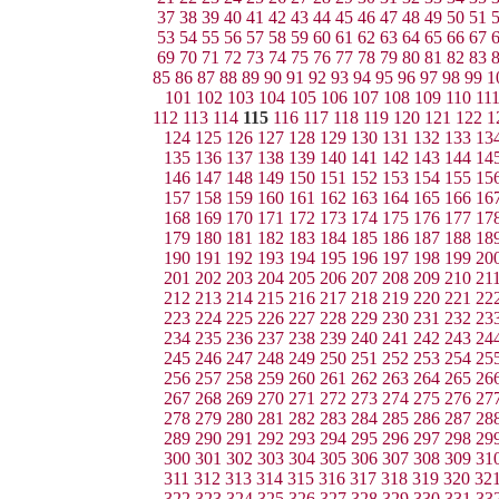
37
38
39
40
41
42
43
44
45
46
47
48
49
50
51
53
54
55
56
57
58
59
60
61
62
63
64
65
66
67
69
70
71
72
73
74
75
76
77
78
79
80
81
82
83
85
86
87
88
89
90
91
92
93
94
95
96
97
98
99
1
101
102
103
104
105
106
107
108
109
110
11
112
113
114
115
116
117
118
119
120
121
122
1
124
125
126
127
128
129
130
131
132
133
13
135
136
137
138
139
140
141
142
143
144
14
146
147
148
149
150
151
152
153
154
155
15
157
158
159
160
161
162
163
164
165
166
16
168
169
170
171
172
173
174
175
176
177
17
179
180
181
182
183
184
185
186
187
188
18
190
191
192
193
194
195
196
197
198
199
20
201
202
203
204
205
206
207
208
209
210
21
212
213
214
215
216
217
218
219
220
221
22
223
224
225
226
227
228
229
230
231
232
23
234
235
236
237
238
239
240
241
242
243
24
245
246
247
248
249
250
251
252
253
254
25
256
257
258
259
260
261
262
263
264
265
26
267
268
269
270
271
272
273
274
275
276
27
278
279
280
281
282
283
284
285
286
287
28
289
290
291
292
293
294
295
296
297
298
29
300
301
302
303
304
305
306
307
308
309
31
311
312
313
314
315
316
317
318
319
320
32
322
323
324
325
326
327
328
329
330
331
33