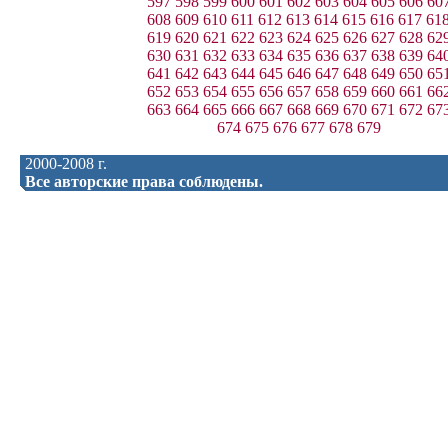
597
598
599
600
601
602
603
604
605
606
60
608
609
610
611
612
613
614
615
616
617
61
619
620
621
622
623
624
625
626
627
628
62
630
631
632
633
634
635
636
637
638
639
64
641
642
643
644
645
646
647
648
649
650
65
652
653
654
655
656
657
658
659
660
661
66
663
664
665
666
667
668
669
670
671
672
67
674
675
676
677
678
679
2000-2008 г.
Все авторские права соблюдены.