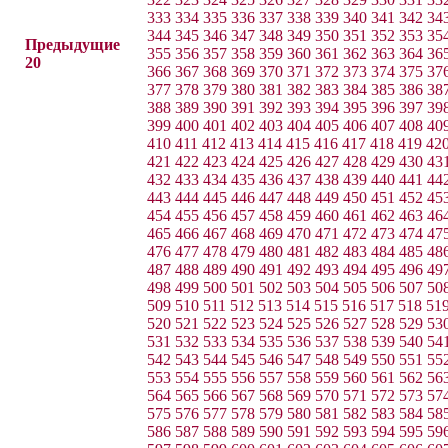
333
334
335
336
337
338
339
340
341
342
34
344
345
346
347
348
349
350
351
352
353
35
Предыдущие
355
356
357
358
359
360
361
362
363
364
36
20
366
367
368
369
370
371
372
373
374
375
37
377
378
379
380
381
382
383
384
385
386
38
388
389
390
391
392
393
394
395
396
397
39
399
400
401
402
403
404
405
406
407
408
40
410
411
412
413
414
415
416
417
418
419
42
421
422
423
424
425
426
427
428
429
430
43
432
433
434
435
436
437
438
439
440
441
44
443
444
445
446
447
448
449
450
451
452
45
454
455
456
457
458
459
460
461
462
463
46
465
466
467
468
469
470
471
472
473
474
47
476
477
478
479
480
481
482
483
484
485
48
487
488
489
490
491
492
493
494
495
496
49
498
499
500
501
502
503
504
505
506
507
50
509
510
511
512
513
514
515
516
517
518
51
520
521
522
523
524
525
526
527
528
529
53
531
532
533
534
535
536
537
538
539
540
54
542
543
544
545
546
547
548
549
550
551
55
553
554
555
556
557
558
559
560
561
562
56
564
565
566
567
568
569
570
571
572
573
57
575
576
577
578
579
580
581
582
583
584
58
586
587
588
589
590
591
592
593
594
595
59