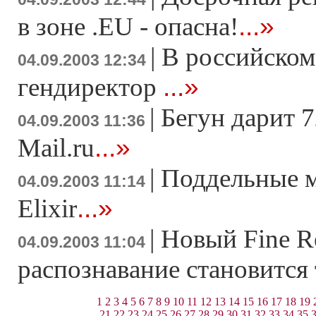
...»
в зоне .EU - опасна!
|
В российском 
04.09.2003 12:34
...»
гендиректор
|
Бегун дарит 7
04.09.2003 11:36
...»
Mail.ru
|
Поддельные м
04.09.2003 11:14
...»
Elixir
|
Новый Fine Re
04.09.2003 11:04
распознавание становится
1
2
3
4
5
6
7
8
9
10
11
12
13
14
15
16
17
18
19
21
22
23
24
25
26
27
28
29
30
31
32
33
34
35