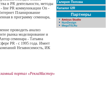
Галерея Попова
тва в PR деятельности, методы
- line PR коммуникации On -
Каталог I2R
 Интернет Планирование
Партнеры
енная в программу семинара,
Amicus Studio
NunDesign
MegaTIS.Ru
мение проводить анализ
енте рынка моделирование и
втор семинара - Татьяна
фере PR - с 1995 года. Имеет
а компаний Независимость, ИК
кламный портал «РеклаМастер»