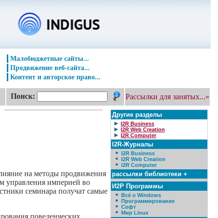
Малобюджетные сайты...
Продвижение веб-сайта...
Контент и авторское право...
Поиск:
Рассылки для занятых...»
Другие разделы
I2R Business
I2R Web Creation
I2R Computer
I2R-Журналы
I2R Business
I2R Web Creation
I2R Computer
влияние на методы продвижения
рассылки библиотеки +
ям управления империей во
И2Р Программы
астники семинара получат самые
Всё о Windows
Программирование
Софт
Мир Linux
ирования поведенческих