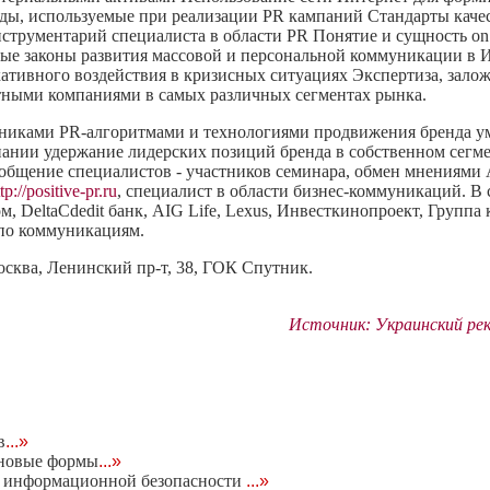
ды, используемые при реализации PR кампаний Стандарты качес
струментарий специалиста в области PR Понятие и сущность on 
овые законы развития массовой и персональной коммуникации в
ивного воздействия в кризисных ситуациях Экспертиза, залож
стными компаниями в самых различных сегментах рынка.
стниками PR-алгоритмами и технологиями продвижения бренда у
пании удержание лидерских позиций бренда в собственном сегм
бщение специалистов - участников семинара, обмен мнениями А
tp://positive-pr.ru
, специалист в области бизнес-коммуникаций. В с
, DeltaCdedit банк, AIG Life, Lexus, Инвесткинопроект, Групп
 по коммуникациям.
Москва, Ленинский пр-т, 38, ГОК Спутник.
Источник: Украинский ре
в
...»
йновые формы
...»
по информационной безопасности
...»