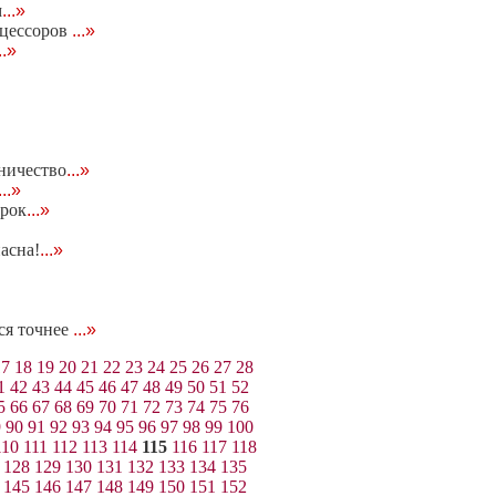
м
...»
оцессоров
...»
..»
дничество
...»
...»
арок
...»
асна!
...»
ся точнее
...»
17
18
19
20
21
22
23
24
25
26
27
28
1
42
43
44
45
46
47
48
49
50
51
52
5
66
67
68
69
70
71
72
73
74
75
76
9
90
91
92
93
94
95
96
97
98
99
100
110
111
112
113
114
115
116
117
118
128
129
130
131
132
133
134
135
145
146
147
148
149
150
151
152