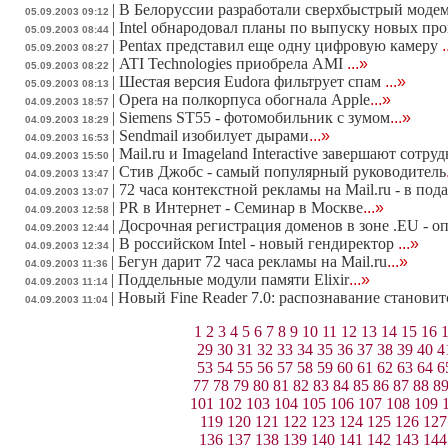
|
В Белоруссии разработали сверхбыстрый моде
05.09.2003 09:12
|
Intel обнародовал планы по выпуску новых пр
05.09.2003 08:44
|
Pentax представил еще одну цифровую камеру
.
05.09.2003 08:27
|
ATI Technologies приобрела AMI
...»
05.09.2003 08:22
|
Шестая версия Eudora фильтрует спам
...»
05.09.2003 08:13
|
Ореrа на полкорпуса обогнала Apple
...»
04.09.2003 18:57
|
Siemens ST55 - фотомобильник с зумом
...»
04.09.2003 18:29
|
Sendmail изобилует дырами
...»
04.09.2003 16:53
|
Mail.ru и Imageland Interactive завершают сотру
04.09.2003 15:50
|
Стив Джобс - самый популярный руководитель
04.09.2003 13:47
|
72 часа контекстной рекламы на Mail.ru - в под
04.09.2003 13:07
|
PR в Интернет - Семинар в Москве
...»
04.09.2003 12:58
|
Досрочная регистрация доменов в зоне .EU - оп
04.09.2003 12:44
|
В российском Intel - новый гендиректор
...»
04.09.2003 12:34
|
Бегун дарит 72 часа рекламы на Mail.ru
...»
04.09.2003 11:36
|
Поддельные модули памяти Elixir
...»
04.09.2003 11:14
|
Новый Fine Reader 7.0: распознавание становит
04.09.2003 11:04
1
2
3
4
5
6
7
8
9
10
11
12
13
14
15
16
29
30
31
32
33
34
35
36
37
38
39
40
4
53
54
55
56
57
58
59
60
61
62
63
64
6
77
78
79
80
81
82
83
84
85
86
87
88
8
101
102
103
104
105
106
107
108
109
119
120
121
122
123
124
125
126
127
136
137
138
139
140
141
142
143
144