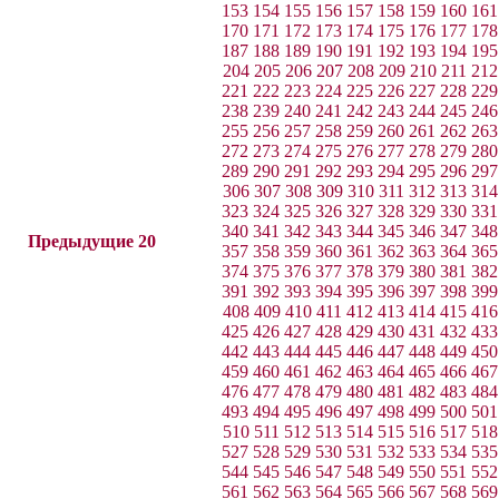
153
154
155
156
157
158
159
160
161
170
171
172
173
174
175
176
177
178
187
188
189
190
191
192
193
194
195
204
205
206
207
208
209
210
211
212
221
222
223
224
225
226
227
228
229
238
239
240
241
242
243
244
245
246
255
256
257
258
259
260
261
262
263
272
273
274
275
276
277
278
279
280
289
290
291
292
293
294
295
296
297
306
307
308
309
310
311
312
313
314
323
324
325
326
327
328
329
330
331
340
341
342
343
344
345
346
347
348
Предыдущие 20
357
358
359
360
361
362
363
364
365
374
375
376
377
378
379
380
381
382
391
392
393
394
395
396
397
398
399
408
409
410
411
412
413
414
415
416
425
426
427
428
429
430
431
432
433
442
443
444
445
446
447
448
449
450
459
460
461
462
463
464
465
466
467
476
477
478
479
480
481
482
483
484
493
494
495
496
497
498
499
500
501
510
511
512
513
514
515
516
517
518
527
528
529
530
531
532
533
534
535
544
545
546
547
548
549
550
551
552
561
562
563
564
565
566
567
568
569