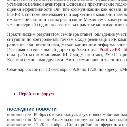
установок целевой аудитории Основные практические подхо
оценки эффективности On - line коммуникации как новый ин
line PR в системе менеджмента и маркетинга компании Баз
имиджевой акции и этапы реализации Механизмы коммуникат
уже не первый год используется на практике многими изве
Практическим результатом семинара станет: овладение уча
ситуации по контрольным точкам в ходе реализации PR кам
развитие собственной имиджевой концепции неформальное о
Герасимюк: генеральный директор Агентства "
Positive PR
"
ht
опыт работы с компаниями: КГ Имидж - контакт, РАО Газпром
Квартал и многими другими. Автор семинаров и тренингов
Семинар состоится 13 сентября с 9.30 до 17.30 по адресу: г.
Перейти в форум
последние новости
|
Philips готовит выпуск двух новых мобильнико
05.09.2003 10:22
|
Магазин Amazon.com получил патент на онла
05.09.2003 10:18
|
17-20 сентября в Сочи пройдет конференция 
05.09.2003 09:32