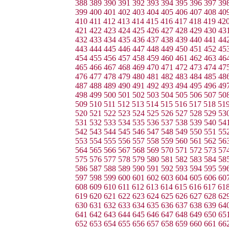
388
389
390
391
392
393
394
395
396
397
39
399
400
401
402
403
404
405
406
407
408
40
410
411
412
413
414
415
416
417
418
419
42
421
422
423
424
425
426
427
428
429
430
43
432
433
434
435
436
437
438
439
440
441
44
443
444
445
446
447
448
449
450
451
452
45
454
455
456
457
458
459
460
461
462
463
46
465
466
467
468
469
470
471
472
473
474
47
476
477
478
479
480
481
482
483
484
485
48
487
488
489
490
491
492
493
494
495
496
49
498
499
500
501
502
503
504
505
506
507
50
509
510
511
512
513
514
515
516
517
518
51
520
521
522
523
524
525
526
527
528
529
53
531
532
533
534
535
536
537
538
539
540
54
542
543
544
545
546
547
548
549
550
551
55
553
554
555
556
557
558
559
560
561
562
56
564
565
566
567
568
569
570
571
572
573
57
575
576
577
578
579
580
581
582
583
584
58
586
587
588
589
590
591
592
593
594
595
59
597
598
599
600
601
602
603
604
605
606
60
608
609
610
611
612
613
614
615
616
617
61
619
620
621
622
623
624
625
626
627
628
62
630
631
632
633
634
635
636
637
638
639
64
641
642
643
644
645
646
647
648
649
650
65
652
653
654
655
656
657
658
659
660
661
66