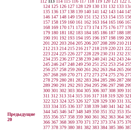
112
113
114
115
116
117
118
119
120
121
122
1
124
125
126
127
128
129
130
131
132
133
13
135
136
137
138
139
140
141
142
143
144
14
146
147
148
149
150
151
152
153
154
155
15
157
158
159
160
161
162
163
164
165
166
16
168
169
170
171
172
173
174
175
176
177
17
179
180
181
182
183
184
185
186
187
188
18
190
191
192
193
194
195
196
197
198
199
20
201
202
203
204
205
206
207
208
209
210
21
212
213
214
215
216
217
218
219
220
221
22
223
224
225
226
227
228
229
230
231
232
23
234
235
236
237
238
239
240
241
242
243
24
245
246
247
248
249
250
251
252
253
254
25
256
257
258
259
260
261
262
263
264
265
26
267
268
269
270
271
272
273
274
275
276
27
278
279
280
281
282
283
284
285
286
287
28
289
290
291
292
293
294
295
296
297
298
29
300
301
302
303
304
305
306
307
308
309
31
311
312
313
314
315
316
317
318
319
320
32
322
323
324
325
326
327
328
329
330
331
33
333
334
335
336
337
338
339
340
341
342
34
344
345
346
347
348
349
350
351
352
353
35
Предыдущие
355
356
357
358
359
360
361
362
363
364
36
20
366
367
368
369
370
371
372
373
374
375
37
377
378
379
380
381
382
383
384
385
386
38