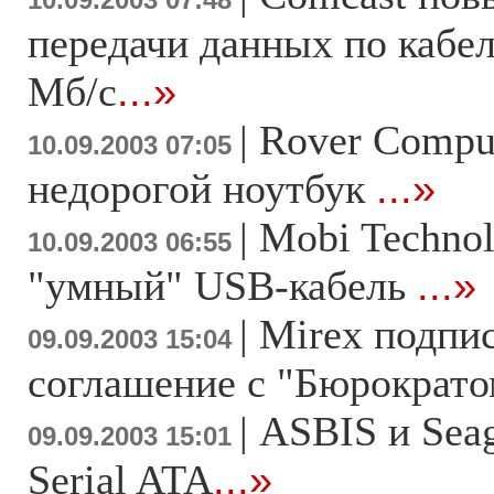
10.09.2003 07:48
передачи данных по кабе
Мб/с
...»
|
Rover Compu
10.09.2003 07:05
недорогой ноутбук
...»
|
Mobi Technol
10.09.2003 06:55
"умный" USB-кабель
...»
|
Mirex подпи
09.09.2003 15:04
соглашение с "Бюрократ
|
ASBIS и Sea
09.09.2003 15:01
Serial ATA
...»