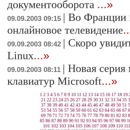
документооборота
...»
|
Во Франции 
09.09.2003 09:15
онлайновое телевидение
.
|
Скоро увидит
09.09.2003 08:42
Linux
...»
|
Новая серия
09.09.2003 08:11
клавиатур Microsoft
...»
1
2
3
4
5
6
7
8
9
10
11
12
13
14
15
16
17
18
19
21
22
23
24
25
26
27
28
29
30
31
32
33
34
35
37
38
39
40
41
42
43
44
45
46
47
48
49
50
51
53
54
55
56
57
58
59
60
61
62
63
64
65
66
67
69
70
71
72
73
74
75
76
77
78
79
80
81
82
83
85
86
87
88
89
90
91
92
93
94
95
96
97
98
99
1
101
102
103
104
105
106
107
108
109
110
11