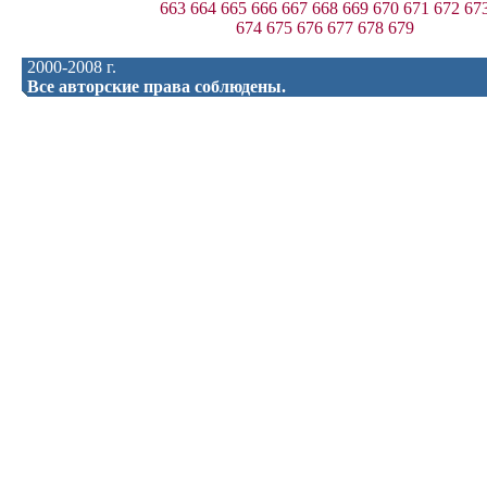
663
664
665
666
667
668
669
670
671
672
67
674
675
676
677
678
679
2000-2008 г.
Все авторские права соблюдены.