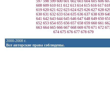
597
598
599
600
601
602
603
604
605
606
60
608
609
610
611
612
613
614
615
616
617
61
619
620
621
622
623
624
625
626
627
628
62
630
631
632
633
634
635
636
637
638
639
64
641
642
643
644
645
646
647
648
649
650
65
652
653
654
655
656
657
658
659
660
661
66
663
664
665
666
667
668
669
670
671
672
67
674
675
676
677
678
679
2000-2008 г.
Все авторские права соблюдены.