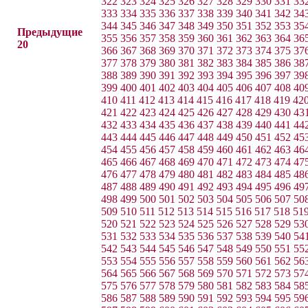
322
323
324
325
326
327
328
329
330
331
33
333
334
335
336
337
338
339
340
341
342
34
344
345
346
347
348
349
350
351
352
353
35
Предыдущие
355
356
357
358
359
360
361
362
363
364
36
20
366
367
368
369
370
371
372
373
374
375
37
377
378
379
380
381
382
383
384
385
386
38
388
389
390
391
392
393
394
395
396
397
39
399
400
401
402
403
404
405
406
407
408
40
410
411
412
413
414
415
416
417
418
419
42
421
422
423
424
425
426
427
428
429
430
43
432
433
434
435
436
437
438
439
440
441
44
443
444
445
446
447
448
449
450
451
452
45
454
455
456
457
458
459
460
461
462
463
46
465
466
467
468
469
470
471
472
473
474
47
476
477
478
479
480
481
482
483
484
485
48
487
488
489
490
491
492
493
494
495
496
49
498
499
500
501
502
503
504
505
506
507
50
509
510
511
512
513
514
515
516
517
518
51
520
521
522
523
524
525
526
527
528
529
53
531
532
533
534
535
536
537
538
539
540
54
542
543
544
545
546
547
548
549
550
551
55
553
554
555
556
557
558
559
560
561
562
56
564
565
566
567
568
569
570
571
572
573
57
575
576
577
578
579
580
581
582
583
584
58
586
587
588
589
590
591
592
593
594
595
59