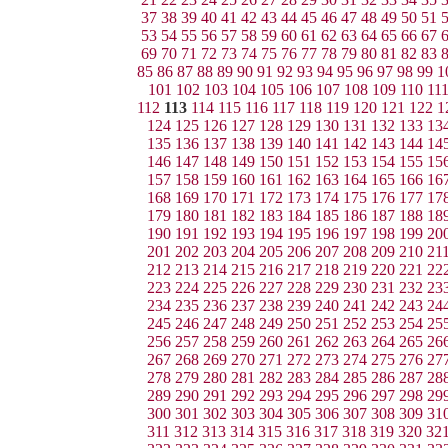
37
38
39
40
41
42
43
44
45
46
47
48
49
50
51
53
54
55
56
57
58
59
60
61
62
63
64
65
66
67
69
70
71
72
73
74
75
76
77
78
79
80
81
82
83
85
86
87
88
89
90
91
92
93
94
95
96
97
98
99
1
101
102
103
104
105
106
107
108
109
110
11
112
113
114
115
116
117
118
119
120
121
122
1
124
125
126
127
128
129
130
131
132
133
13
135
136
137
138
139
140
141
142
143
144
14
146
147
148
149
150
151
152
153
154
155
15
157
158
159
160
161
162
163
164
165
166
16
168
169
170
171
172
173
174
175
176
177
17
179
180
181
182
183
184
185
186
187
188
18
190
191
192
193
194
195
196
197
198
199
20
201
202
203
204
205
206
207
208
209
210
21
212
213
214
215
216
217
218
219
220
221
22
223
224
225
226
227
228
229
230
231
232
23
234
235
236
237
238
239
240
241
242
243
24
245
246
247
248
249
250
251
252
253
254
25
256
257
258
259
260
261
262
263
264
265
26
267
268
269
270
271
272
273
274
275
276
27
278
279
280
281
282
283
284
285
286
287
28
289
290
291
292
293
294
295
296
297
298
29
300
301
302
303
304
305
306
307
308
309
31
311
312
313
314
315
316
317
318
319
320
32