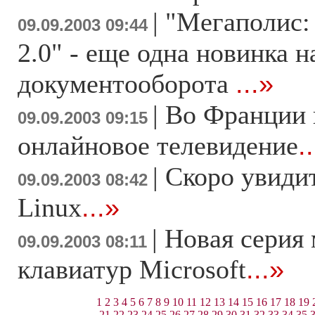
|
"Мегаполис:
09.09.2003 09:44
2.0" - еще одна новинка н
документооборота
...»
|
Во Франции 
09.09.2003 09:15
онлайновое телевидение
.
|
Скоро увидит
09.09.2003 08:42
Linux
...»
|
Новая серия
09.09.2003 08:11
клавиатур Microsoft
...»
1
2
3
4
5
6
7
8
9
10
11
12
13
14
15
16
17
18
19
21
22
23
24
25
26
27
28
29
30
31
32
33
34
35