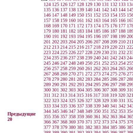
124
125
126
127
128
129
130
131
132
133
13
135
136
137
138
139
140
141
142
143
144
14
146
147
148
149
150
151
152
153
154
155
15
157
158
159
160
161
162
163
164
165
166
16
168
169
170
171
172
173
174
175
176
177
17
179
180
181
182
183
184
185
186
187
188
18
190
191
192
193
194
195
196
197
198
199
20
201
202
203
204
205
206
207
208
209
210
21
212
213
214
215
216
217
218
219
220
221
22
223
224
225
226
227
228
229
230
231
232
23
234
235
236
237
238
239
240
241
242
243
24
245
246
247
248
249
250
251
252
253
254
25
256
257
258
259
260
261
262
263
264
265
26
267
268
269
270
271
272
273
274
275
276
27
278
279
280
281
282
283
284
285
286
287
28
289
290
291
292
293
294
295
296
297
298
29
300
301
302
303
304
305
306
307
308
309
31
311
312
313
314
315
316
317
318
319
320
32
322
323
324
325
326
327
328
329
330
331
33
333
334
335
336
337
338
339
340
341
342
34
344
345
346
347
348
349
350
351
352
353
35
Предыдущие
355
356
357
358
359
360
361
362
363
364
36
20
366
367
368
369
370
371
372
373
374
375
37
377
378
379
380
381
382
383
384
385
386
38
388
389
390
391
392
393
394
395
396
397
39