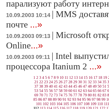
парализуют работу интерн
|
MMS доставя
10.09.2003 10:14
...»
почте
|
Microsoft отк
10.09.2003 09:13
...»
Online
|
Intel выпусти
10.09.2003 09:11
...»
процессора Itanium 2
1
2
3
4
5
6
7
8
9
10
11
12
13
14
15
16
17
18
19
21
22
23
24
25
26
27
28
29
30
31
32
33
34
35
37
38
39
40
41
42
43
44
45
46
47
48
49
50
51
53
54
55
56
57
58
59
60
61
62
63
64
65
66
67
69
70
71
72
73
74
75
76
77
78
79
80
81
82
83
85
86
87
88
89
90
91
92
93
94
95
96
97
98
99
1
101
102
103
104
105
106
107
108
109
110
11
112
113
114
115
116
117
118
119
120
121
122
1