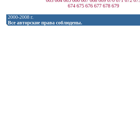
663
664
665
666
667
668
669
670
671
672
67
674
675
676
677
678
679
2000-2008 г.
Все авторские права соблюдены.