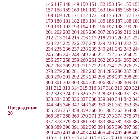
146
147
148
149
150
151
152
153
154
155
15
157
158
159
160
161
162
163
164
165
166
16
168
169
170
171
172
173
174
175
176
177
17
179
180
181
182
183
184
185
186
187
188
18
190
191
192
193
194
195
196
197
198
199
20
201
202
203
204
205
206
207
208
209
210
21
212
213
214
215
216
217
218
219
220
221
22
223
224
225
226
227
228
229
230
231
232
23
234
235
236
237
238
239
240
241
242
243
24
245
246
247
248
249
250
251
252
253
254
25
256
257
258
259
260
261
262
263
264
265
26
267
268
269
270
271
272
273
274
275
276
27
278
279
280
281
282
283
284
285
286
287
28
289
290
291
292
293
294
295
296
297
298
29
300
301
302
303
304
305
306
307
308
309
31
311
312
313
314
315
316
317
318
319
320
32
322
323
324
325
326
327
328
329
330
331
33
333
334
335
336
337
338
339
340
341
342
34
344
345
346
347
348
349
350
351
352
353
35
Предыдущие
355
356
357
358
359
360
361
362
363
364
36
20
366
367
368
369
370
371
372
373
374
375
37
377
378
379
380
381
382
383
384
385
386
38
388
389
390
391
392
393
394
395
396
397
39
399
400
401
402
403
404
405
406
407
408
40
410
411
412
413
414
415
416
417
418
419
42