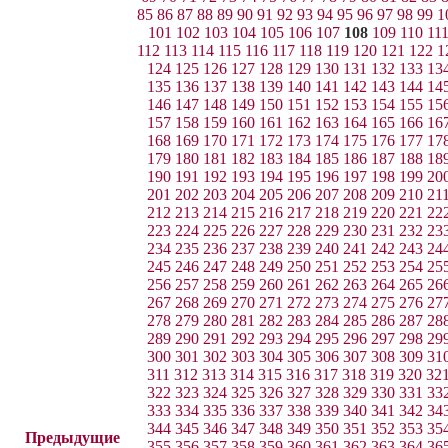
85
86
87
88
89
90
91
92
93
94
95
96
97
98
99
1
101
102
103
104
105
106
107
108
109
110
11
112
113
114
115
116
117
118
119
120
121
122
1
124
125
126
127
128
129
130
131
132
133
13
135
136
137
138
139
140
141
142
143
144
14
146
147
148
149
150
151
152
153
154
155
15
157
158
159
160
161
162
163
164
165
166
16
168
169
170
171
172
173
174
175
176
177
17
179
180
181
182
183
184
185
186
187
188
18
190
191
192
193
194
195
196
197
198
199
20
201
202
203
204
205
206
207
208
209
210
21
212
213
214
215
216
217
218
219
220
221
22
223
224
225
226
227
228
229
230
231
232
23
234
235
236
237
238
239
240
241
242
243
24
245
246
247
248
249
250
251
252
253
254
25
256
257
258
259
260
261
262
263
264
265
26
267
268
269
270
271
272
273
274
275
276
27
278
279
280
281
282
283
284
285
286
287
28
289
290
291
292
293
294
295
296
297
298
29
300
301
302
303
304
305
306
307
308
309
31
311
312
313
314
315
316
317
318
319
320
32
322
323
324
325
326
327
328
329
330
331
33
333
334
335
336
337
338
339
340
341
342
34
344
345
346
347
348
349
350
351
352
353
35
Предыдущие
355
356
357
358
359
360
361
362
363
364
36