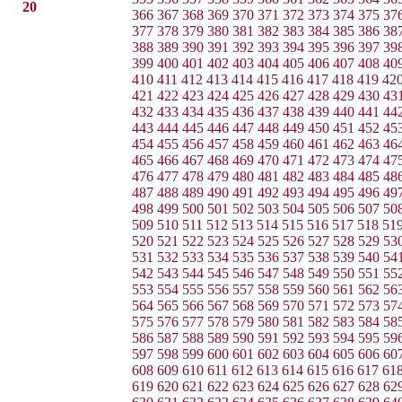
20
366
367
368
369
370
371
372
373
374
375
37
377
378
379
380
381
382
383
384
385
386
38
388
389
390
391
392
393
394
395
396
397
39
399
400
401
402
403
404
405
406
407
408
40
410
411
412
413
414
415
416
417
418
419
42
421
422
423
424
425
426
427
428
429
430
43
432
433
434
435
436
437
438
439
440
441
44
443
444
445
446
447
448
449
450
451
452
45
454
455
456
457
458
459
460
461
462
463
46
465
466
467
468
469
470
471
472
473
474
47
476
477
478
479
480
481
482
483
484
485
48
487
488
489
490
491
492
493
494
495
496
49
498
499
500
501
502
503
504
505
506
507
50
509
510
511
512
513
514
515
516
517
518
51
520
521
522
523
524
525
526
527
528
529
53
531
532
533
534
535
536
537
538
539
540
54
542
543
544
545
546
547
548
549
550
551
55
553
554
555
556
557
558
559
560
561
562
56
564
565
566
567
568
569
570
571
572
573
57
575
576
577
578
579
580
581
582
583
584
58
586
587
588
589
590
591
592
593
594
595
59
597
598
599
600
601
602
603
604
605
606
60
608
609
610
611
612
613
614
615
616
617
61
619
620
621
622
623
624
625
626
627
628
62