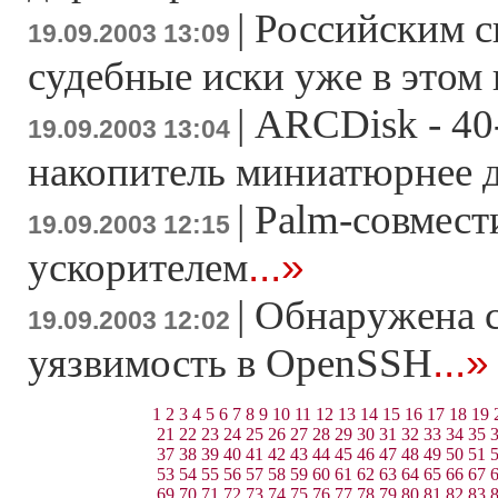
|
Российским с
19.09.2003 13:09
судебные иски уже в этом 
|
ARCDisk - 40
19.09.2003 13:04
накопитель миниатюрнее 
|
Palm-совмес
19.09.2003 12:15
...»
ускорителем
|
Обнаружена с
19.09.2003 12:02
...»
уязвимость в OpenSSH
1
2
3
4
5
6
7
8
9
10
11
12
13
14
15
16
17
18
19
21
22
23
24
25
26
27
28
29
30
31
32
33
34
35
37
38
39
40
41
42
43
44
45
46
47
48
49
50
51
53
54
55
56
57
58
59
60
61
62
63
64
65
66
67
69
70
71
72
73
74
75
76
77
78
79
80
81
82
83