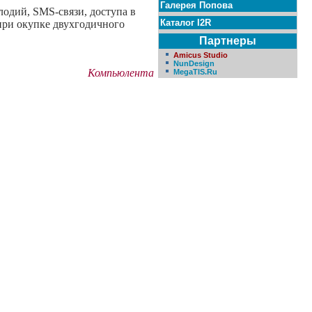
Галерея Попова
лодий, SMS-связи, доступа в
Каталог I2R
ри окупке двухгодичного
Партнеры
Amicus Studio
NunDesign
Компьюлента
MegaTIS.Ru