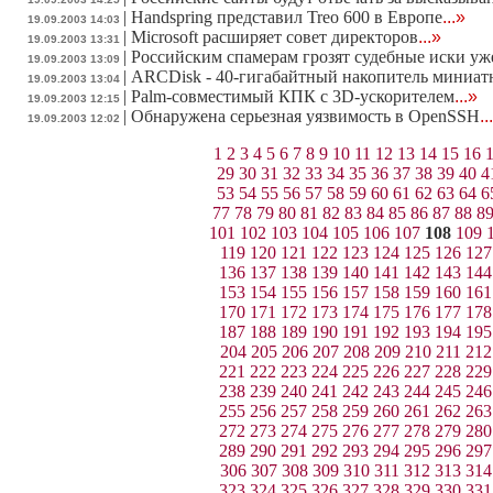
|
Handspring представил Treo 600 в Европе
...»
19.09.2003 14:03
|
Microsoft расширяет совет директоров
...»
19.09.2003 13:31
|
Российским спамерам грозят судебные иски уже
19.09.2003 13:09
|
ARCDisk - 40-гигабайтный накопитель миниат
19.09.2003 13:04
|
Palm-совместимый КПК с 3D-ускорителем
...»
19.09.2003 12:15
|
Обнаружена серьезная уязвимость в OpenSSH
..
19.09.2003 12:02
1
2
3
4
5
6
7
8
9
10
11
12
13
14
15
16
29
30
31
32
33
34
35
36
37
38
39
40
4
53
54
55
56
57
58
59
60
61
62
63
64
6
77
78
79
80
81
82
83
84
85
86
87
88
8
101
102
103
104
105
106
107
108
109
119
120
121
122
123
124
125
126
127
136
137
138
139
140
141
142
143
144
153
154
155
156
157
158
159
160
161
170
171
172
173
174
175
176
177
178
187
188
189
190
191
192
193
194
195
204
205
206
207
208
209
210
211
212
221
222
223
224
225
226
227
228
229
238
239
240
241
242
243
244
245
246
255
256
257
258
259
260
261
262
263
272
273
274
275
276
277
278
279
280
289
290
291
292
293
294
295
296
297
306
307
308
309
310
311
312
313
314
323
324
325
326
327
328
329
330
331