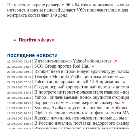
На цветном экране размером 96 x 64 точек пользователь уви
интернет и смены панелей делают V60t привлекателным для
контракта составляет 149 долл.
Перейти в форум
последние новости
|
Интернет-пейджер Yahoo! обновляется
...»
22.09.2003 09:29
|
SCO Group против Red Hat
...»
22.09.2003 09:04
|
Rambler ввел в строй новую архитектуру поиск
22.09.2003 08:53
|
Телефон Motorola V60t с цветным экраном
...»
22.09.2003 08:31
|
Falcom анонсировал новый GPS-приемник
...»
22.09.2003 07:50
|
Создан первый корпоративный курс для диста
22.09.2003 07:46
|
В портрете интернет-пользователя главное - воз
20.09.2003 14:42
|
Yahoo!: оплачиваемый поиск окупится сторице
20.09.2003 14:35
|
Борцы со спамом стали жертвой спамеров
...»
19.09.2003 18:07
|
Sonoma, Azalia и другие планы Intel по мобил
19.09.2003 17:05
|
Digitex увеличил емкость карт флэш-памяти 
19.09.2003 16:04
|
Хакеры научились использовать новые дыры в
19.09.2003 15:38
|
В Россию начались поставки недорогого сканер
19.09.2003 15:07
|
Российские сайты будут отвечать за высказыв
19.09.2003 14:25