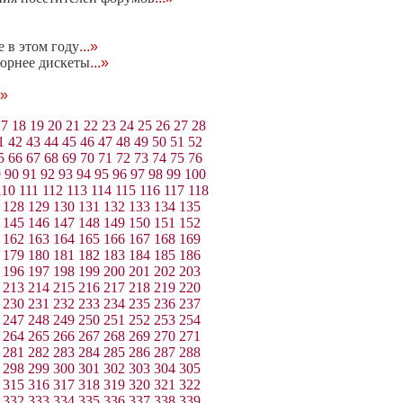
 в этом году
...»
юрнее дискеты
...»
.»
17
18
19
20
21
22
23
24
25
26
27
28
1
42
43
44
45
46
47
48
49
50
51
52
5
66
67
68
69
70
71
72
73
74
75
76
9
90
91
92
93
94
95
96
97
98
99
100
110
111
112
113
114
115
116
117
118
128
129
130
131
132
133
134
135
145
146
147
148
149
150
151
152
162
163
164
165
166
167
168
169
179
180
181
182
183
184
185
186
196
197
198
199
200
201
202
203
213
214
215
216
217
218
219
220
230
231
232
233
234
235
236
237
247
248
249
250
251
252
253
254
264
265
266
267
268
269
270
271
281
282
283
284
285
286
287
288
298
299
300
301
302
303
304
305
315
316
317
318
319
320
321
322
332
333
334
335
336
337
338
339