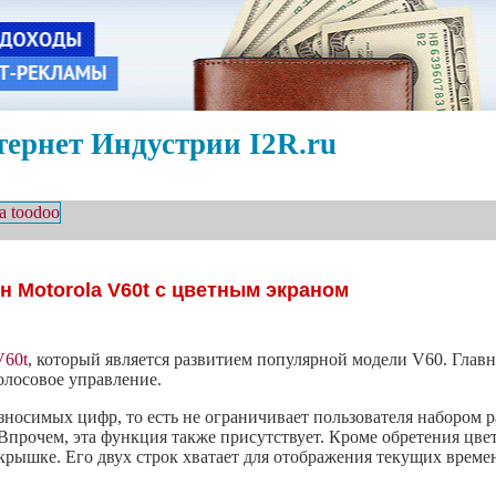
ернет Индустрии I2R.ru
н Motorola V60t с цветным экраном
V60t
, который является развитием популярной модели V60. Глав
голосовое управление.
носимых цифр, то есть не ограничивает пользователя набором 
Впрочем, эта функция также присутствует. Кроме обретения цве
рышке. Его двух строк хватает для отображения текущих времен