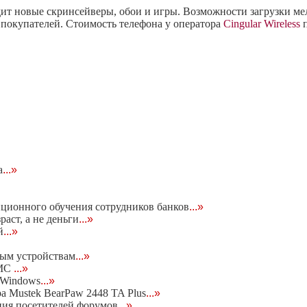
дит новые скринсейверы, обои и игры. Возможности загрузки ме
 покупателей. Стоимость телефона у оператора
Cingular Wireless
п
а
...»
нционного обучения сотрудников банков
...»
раст, а не деньги
...»
й
...»
ьным устройствам
...»
MMC
...»
 Windows
...»
а Mustek BearPaw 2448 TA Plus
...»
ания посетителей форумов
...»