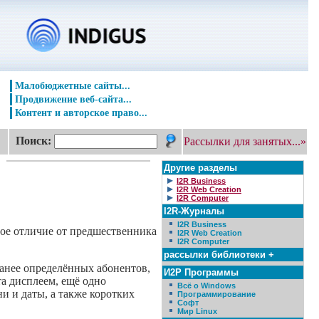
Малобюджетные сайты...
Продвижение веб-сайта...
Контент и авторское право...
Поиск:
Рассылки для занятых...»
Другие разделы
I2R Business
I2R Web Creation
I2R Computer
I2R-Журналы
I2R Business
ное отличие от предшественника
I2R Web Creation
I2R Computer
рассылки библиотеки +
ранее определённых абонентов,
И2Р Программы
та дисплеем, ещё одно
Всё о Windows
и и даты, а также коротких
Программирование
Софт
Мир Linux