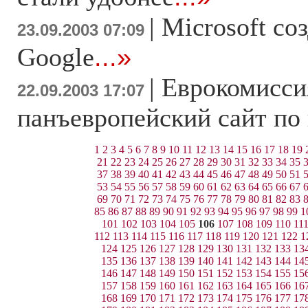
|
Microsoft со
23.09.2003 07:09
Google
...»
|
Еврокомисси
22.09.2003 17:07
панъевропейский сайт по
1
2
3
4
5
6
7
8
9
10
11
12
13
14
15
16
17
18
19
21
22
23
24
25
26
27
28
29
30
31
32
33
34
35
37
38
39
40
41
42
43
44
45
46
47
48
49
50
51
53
54
55
56
57
58
59
60
61
62
63
64
65
66
67
69
70
71
72
73
74
75
76
77
78
79
80
81
82
83
85
86
87
88
89
90
91
92
93
94
95
96
97
98
99
1
101
102
103
104
105
106
107
108
109
110
11
112
113
114
115
116
117
118
119
120
121
122
1
124
125
126
127
128
129
130
131
132
133
13
135
136
137
138
139
140
141
142
143
144
14
146
147
148
149
150
151
152
153
154
155
15
157
158
159
160
161
162
163
164
165
166
16
168
169
170
171
172
173
174
175
176
177
17