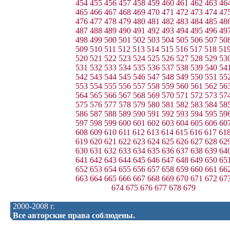
454
455
456
457
458
459
460
461
462
463
46
465
466
467
468
469
470
471
472
473
474
47
476
477
478
479
480
481
482
483
484
485
48
487
488
489
490
491
492
493
494
495
496
49
498
499
500
501
502
503
504
505
506
507
50
509
510
511
512
513
514
515
516
517
518
51
520
521
522
523
524
525
526
527
528
529
53
531
532
533
534
535
536
537
538
539
540
54
542
543
544
545
546
547
548
549
550
551
55
553
554
555
556
557
558
559
560
561
562
56
564
565
566
567
568
569
570
571
572
573
57
575
576
577
578
579
580
581
582
583
584
58
586
587
588
589
590
591
592
593
594
595
59
597
598
599
600
601
602
603
604
605
606
60
608
609
610
611
612
613
614
615
616
617
61
619
620
621
622
623
624
625
626
627
628
62
630
631
632
633
634
635
636
637
638
639
64
641
642
643
644
645
646
647
648
649
650
65
652
653
654
655
656
657
658
659
660
661
66
663
664
665
666
667
668
669
670
671
672
67
674
675
676
677
678
679
2000-2008 г.
Все авторские права соблюдены.