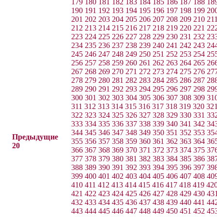
179
180
181
182
183
184
185
186
187
188
18
190
191
192
193
194
195
196
197
198
199
20
201
202
203
204
205
206
207
208
209
210
21
212
213
214
215
216
217
218
219
220
221
22
223
224
225
226
227
228
229
230
231
232
23
234
235
236
237
238
239
240
241
242
243
24
245
246
247
248
249
250
251
252
253
254
25
256
257
258
259
260
261
262
263
264
265
26
267
268
269
270
271
272
273
274
275
276
27
278
279
280
281
282
283
284
285
286
287
28
289
290
291
292
293
294
295
296
297
298
29
300
301
302
303
304
305
306
307
308
309
31
311
312
313
314
315
316
317
318
319
320
32
322
323
324
325
326
327
328
329
330
331
33
333
334
335
336
337
338
339
340
341
342
34
344
345
346
347
348
349
350
351
352
353
35
Предыдущие
355
356
357
358
359
360
361
362
363
364
36
20
366
367
368
369
370
371
372
373
374
375
37
377
378
379
380
381
382
383
384
385
386
38
388
389
390
391
392
393
394
395
396
397
39
399
400
401
402
403
404
405
406
407
408
40
410
411
412
413
414
415
416
417
418
419
42
421
422
423
424
425
426
427
428
429
430
43
432
433
434
435
436
437
438
439
440
441
44
443
444
445
446
447
448
449
450
451
452
45