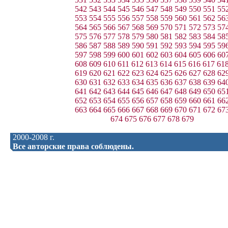
542
543
544
545
546
547
548
549
550
551
55
553
554
555
556
557
558
559
560
561
562
56
564
565
566
567
568
569
570
571
572
573
57
575
576
577
578
579
580
581
582
583
584
58
586
587
588
589
590
591
592
593
594
595
59
597
598
599
600
601
602
603
604
605
606
60
608
609
610
611
612
613
614
615
616
617
61
619
620
621
622
623
624
625
626
627
628
62
630
631
632
633
634
635
636
637
638
639
64
641
642
643
644
645
646
647
648
649
650
65
652
653
654
655
656
657
658
659
660
661
66
663
664
665
666
667
668
669
670
671
672
67
674
675
676
677
678
679
2000-2008 г.
Все авторские права соблюдены.