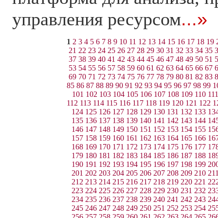
управления ресурсом
...»
1
2
3
4
5
6
7
8
9
10
11
12
13
14
15
16
17
18
19
21
22
23
24
25
26
27
28
29
30
31
32
33
34
35
37
38
39
40
41
42
43
44
45
46
47
48
49
50
51
53
54
55
56
57
58
59
60
61
62
63
64
65
66
67
69
70
71
72
73
74
75
76
77
78
79
80
81
82
83
85
86
87
88
89
90
91
92
93
94
95
96
97
98
99
1
101
102
103
104
105
106
107
108
109
110
11
112
113
114
115
116
117
118
119
120
121
122
1
124
125
126
127
128
129
130
131
132
133
13
135
136
137
138
139
140
141
142
143
144
14
146
147
148
149
150
151
152
153
154
155
15
157
158
159
160
161
162
163
164
165
166
16
168
169
170
171
172
173
174
175
176
177
17
179
180
181
182
183
184
185
186
187
188
18
190
191
192
193
194
195
196
197
198
199
20
201
202
203
204
205
206
207
208
209
210
21
212
213
214
215
216
217
218
219
220
221
22
223
224
225
226
227
228
229
230
231
232
23
234
235
236
237
238
239
240
241
242
243
24
245
246
247
248
249
250
251
252
253
254
25
256
257
258
259
260
261
262
263
264
265
26