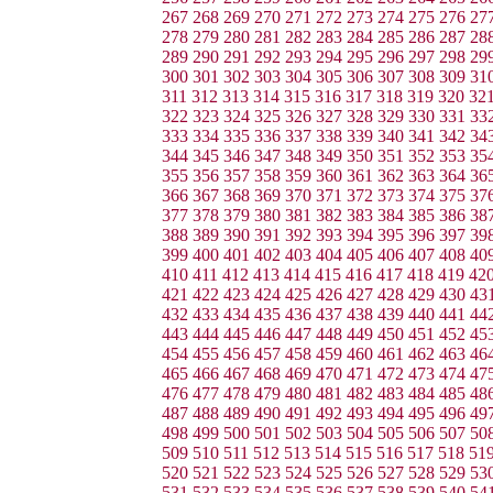
267
268
269
270
271
272
273
274
275
276
27
278
279
280
281
282
283
284
285
286
287
28
289
290
291
292
293
294
295
296
297
298
29
300
301
302
303
304
305
306
307
308
309
31
311
312
313
314
315
316
317
318
319
320
32
322
323
324
325
326
327
328
329
330
331
33
333
334
335
336
337
338
339
340
341
342
34
344
345
346
347
348
349
350
351
352
353
35
355
356
357
358
359
360
361
362
363
364
36
366
367
368
369
370
371
372
373
374
375
37
377
378
379
380
381
382
383
384
385
386
38
388
389
390
391
392
393
394
395
396
397
39
399
400
401
402
403
404
405
406
407
408
40
410
411
412
413
414
415
416
417
418
419
42
421
422
423
424
425
426
427
428
429
430
43
432
433
434
435
436
437
438
439
440
441
44
443
444
445
446
447
448
449
450
451
452
45
454
455
456
457
458
459
460
461
462
463
46
465
466
467
468
469
470
471
472
473
474
47
476
477
478
479
480
481
482
483
484
485
48
487
488
489
490
491
492
493
494
495
496
49
498
499
500
501
502
503
504
505
506
507
50
509
510
511
512
513
514
515
516
517
518
51
520
521
522
523
524
525
526
527
528
529
53
531
532
533
534
535
536
537
538
539
540
54