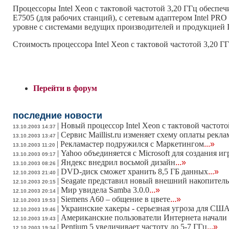
Процессоры Intel Xeon с тактовой частотой 3,20 ГГц обеспеч
E7505 (для рабочих станций), с сетевым адаптером Intel PRO
уровне с системами ведущих производителей и продукцией I
Стоимость процессора Intel Xeon с тактовой частотой 3,20 ГГ
Перейти в форум
последние новости
|
Новый процессор Intel Xeon с тактовой частото
13.10.2003 14:37
|
Сервис Maillist.ru изменяет схему оплаты рекл
13.10.2003 13:47
|
Рекламастер подружился с Маркетингом
...»
13.10.2003 11:20
|
Yahoo объединяется с Microsoft для создания иг
13.10.2003 09:17
|
Яндекс внедрил восьмой дизайн
...»
13.10.2003 08:26
|
DVD-диск сможет хранить 8,5 ГБ данных
...»
12.10.2003 21:40
|
Seagate представил новый внешний накопител
12.10.2003 20:15
|
Мир увидела Samba 3.0.0
...»
12.10.2003 20:14
|
Siemens A60 – общение в цвете
...»
12.10.2003 19:53
|
Украинские хакеры - серьезная угроза для СШ
12.10.2003 19:46
|
Американские пользователи Интернета начали
12.10.2003 19:43
|
Pentium 5 увеличивает частоту до 5-7 ГГц
...»
12.10.2003 19:34