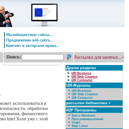
Малобюджетные сайты...
Продвижение веб-сайта...
Контент и авторское право...
Поиск:
Рассылки для занятых...»
Другие разделы
I2R Business
I2R Web Creation
I2R Computer
I2R-Журналы
I2R Business
.
I2R Web Creation
I2R Computer
рассылки библиотеки +
может использоваться в
езопасности, обработки
И2Р Программы
ктирования, финансового
Всё о Windows
и Intel Xeon уже с этой
Программирование
Софт
Мир Linux