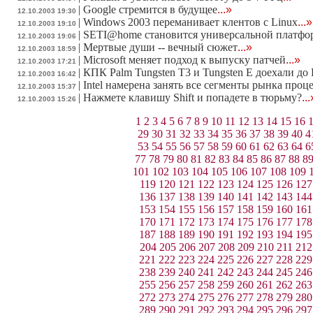
|
Google стремится в будущее
...»
12.10.2003 19:30
|
Windows 2003 переманивает клентов с Linux
...»
12.10.2003 19:10
|
SETI@home становится универсальной платфо
12.10.2003 19:06
|
Мертвые души -- вечный сюжет
...»
12.10.2003 18:59
|
Microsoft меняет подход к выпуску патчей
...»
12.10.2003 17:21
|
КПК Palm Tungsten Т3 и Tungsten Е доехали до
12.10.2003 16:42
|
Intel намерена занять все сегменты рынка проц
12.10.2003 15:37
|
Нажмете клавишу Shift и попадете в тюрьму?
...
12.10.2003 15:26
1
2
3
4
5
6
7
8
9
10
11
12
13
14
15
16
29
30
31
32
33
34
35
36
37
38
39
40
4
53
54
55
56
57
58
59
60
61
62
63
64
6
77
78
79
80
81
82
83
84
85
86
87
88
8
101
102
103
104
105
106
107
108
109
119
120
121
122
123
124
125
126
127
136
137
138
139
140
141
142
143
144
153
154
155
156
157
158
159
160
161
170
171
172
173
174
175
176
177
178
187
188
189
190
191
192
193
194
195
204
205
206
207
208
209
210
211
212
221
222
223
224
225
226
227
228
229
238
239
240
241
242
243
244
245
246
255
256
257
258
259
260
261
262
263
272
273
274
275
276
277
278
279
280
289
290
291
292
293
294
295
296
297