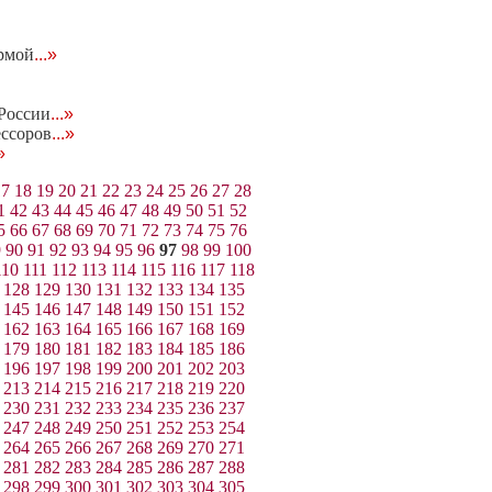
рмой
...»
 России
...»
ессоров
...»
»
17
18
19
20
21
22
23
24
25
26
27
28
1
42
43
44
45
46
47
48
49
50
51
52
5
66
67
68
69
70
71
72
73
74
75
76
9
90
91
92
93
94
95
96
97
98
99
100
110
111
112
113
114
115
116
117
118
128
129
130
131
132
133
134
135
145
146
147
148
149
150
151
152
162
163
164
165
166
167
168
169
179
180
181
182
183
184
185
186
196
197
198
199
200
201
202
203
213
214
215
216
217
218
219
220
230
231
232
233
234
235
236
237
247
248
249
250
251
252
253
254
264
265
266
267
268
269
270
271
281
282
283
284
285
286
287
288
298
299
300
301
302
303
304
305