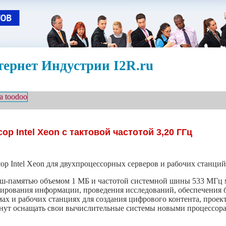
ернет Индустрии I2R.ru
р Intel Xeon с тактовой частотой 3,20 ГГц
р Intel Xeon для двухпроцессорных серверов и рабочих станций
 кэш-памятью объемом 1 МБ и частотой системной шины 533 МГц 
ширования информации, проведения исследований, обеспечения б
мах и рабочих станциях для создания цифрового контента, прое
нут оснащать свои вычислительные системы новыми процессорам