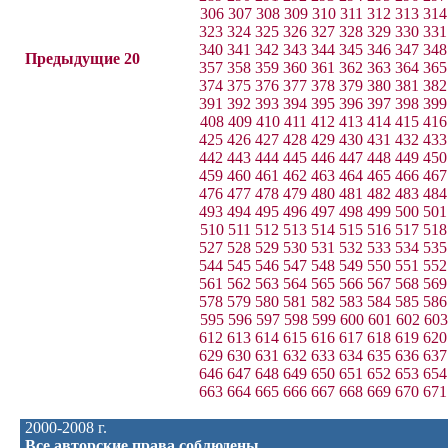
306
307
308
309
310
311
312
313
314
323
324
325
326
327
328
329
330
331
340
341
342
343
344
345
346
347
348
Предыдущие 20
357
358
359
360
361
362
363
364
365
374
375
376
377
378
379
380
381
382
391
392
393
394
395
396
397
398
399
408
409
410
411
412
413
414
415
416
425
426
427
428
429
430
431
432
433
442
443
444
445
446
447
448
449
450
459
460
461
462
463
464
465
466
467
476
477
478
479
480
481
482
483
484
493
494
495
496
497
498
499
500
501
510
511
512
513
514
515
516
517
518
527
528
529
530
531
532
533
534
535
544
545
546
547
548
549
550
551
552
561
562
563
564
565
566
567
568
569
578
579
580
581
582
583
584
585
586
595
596
597
598
599
600
601
602
603
612
613
614
615
616
617
618
619
620
629
630
631
632
633
634
635
636
637
646
647
648
649
650
651
652
653
654
663
664
665
666
667
668
669
670
671
2000-2008 г.
Все авторские права соблюдены.