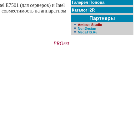
Галерея Попова
 E7501 (для серверов) и Intel
Каталог I2R
же совместимость на аппаратном
Партнеры
Amicus Studio
NunDesign
MegaTIS.Ru
PROext