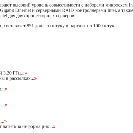
ивают высокий уровень совместимости с наборами микросхем Intel
 Gigabit Ethernet и серверными RAID-контроллерами Intel, а так
ntel для двухпроцессорных серверов.
ц составляет 851 долл. за штуку в партиях по 1000 штук.
й 3,20 ГГц
...»
амы в рассылках
...»
р
...»
ь
...»
А
...»
 платить за информацию
...»