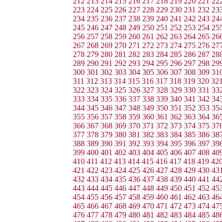
212
213
214
215
216
217
218
219
220
221
22
223
224
225
226
227
228
229
230
231
232
23
234
235
236
237
238
239
240
241
242
243
24
245
246
247
248
249
250
251
252
253
254
25
256
257
258
259
260
261
262
263
264
265
26
267
268
269
270
271
272
273
274
275
276
27
278
279
280
281
282
283
284
285
286
287
28
289
290
291
292
293
294
295
296
297
298
29
300
301
302
303
304
305
306
307
308
309
31
311
312
313
314
315
316
317
318
319
320
32
322
323
324
325
326
327
328
329
330
331
33
333
334
335
336
337
338
339
340
341
342
34
344
345
346
347
348
349
350
351
352
353
35
355
356
357
358
359
360
361
362
363
364
36
366
367
368
369
370
371
372
373
374
375
37
377
378
379
380
381
382
383
384
385
386
38
388
389
390
391
392
393
394
395
396
397
39
399
400
401
402
403
404
405
406
407
408
40
410
411
412
413
414
415
416
417
418
419
42
421
422
423
424
425
426
427
428
429
430
43
432
433
434
435
436
437
438
439
440
441
44
443
444
445
446
447
448
449
450
451
452
45
454
455
456
457
458
459
460
461
462
463
46
465
466
467
468
469
470
471
472
473
474
47
476
477
478
479
480
481
482
483
484
485
48