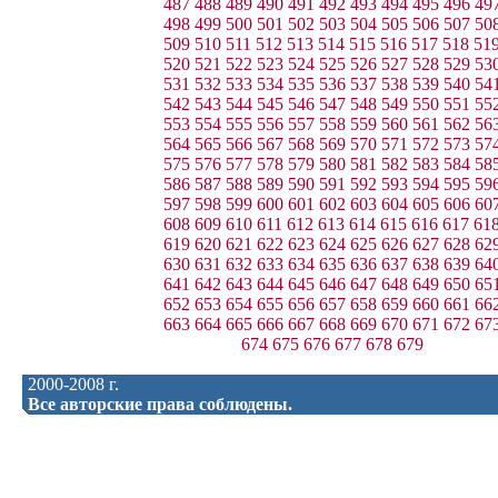
487
488
489
490
491
492
493
494
495
496
49
498
499
500
501
502
503
504
505
506
507
50
509
510
511
512
513
514
515
516
517
518
51
520
521
522
523
524
525
526
527
528
529
53
531
532
533
534
535
536
537
538
539
540
54
542
543
544
545
546
547
548
549
550
551
55
553
554
555
556
557
558
559
560
561
562
56
564
565
566
567
568
569
570
571
572
573
57
575
576
577
578
579
580
581
582
583
584
58
586
587
588
589
590
591
592
593
594
595
59
597
598
599
600
601
602
603
604
605
606
60
608
609
610
611
612
613
614
615
616
617
61
619
620
621
622
623
624
625
626
627
628
62
630
631
632
633
634
635
636
637
638
639
64
641
642
643
644
645
646
647
648
649
650
65
652
653
654
655
656
657
658
659
660
661
66
663
664
665
666
667
668
669
670
671
672
67
674
675
676
677
678
679
2000-2008 г.
Все авторские права соблюдены.