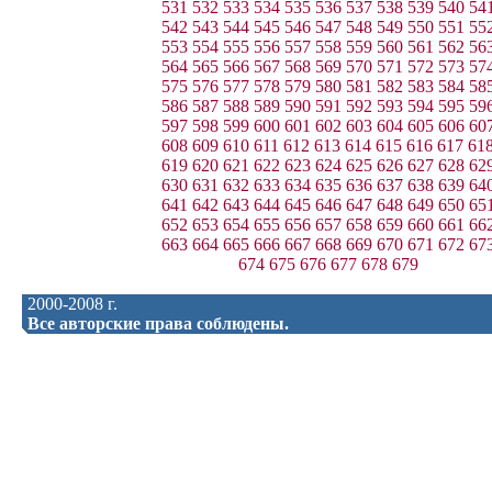
531
532
533
534
535
536
537
538
539
540
54
542
543
544
545
546
547
548
549
550
551
55
553
554
555
556
557
558
559
560
561
562
56
564
565
566
567
568
569
570
571
572
573
57
575
576
577
578
579
580
581
582
583
584
58
586
587
588
589
590
591
592
593
594
595
59
597
598
599
600
601
602
603
604
605
606
60
608
609
610
611
612
613
614
615
616
617
61
619
620
621
622
623
624
625
626
627
628
62
630
631
632
633
634
635
636
637
638
639
64
641
642
643
644
645
646
647
648
649
650
65
652
653
654
655
656
657
658
659
660
661
66
663
664
665
666
667
668
669
670
671
672
67
674
675
676
677
678
679
2000-2008 г.
Все авторские права соблюдены.