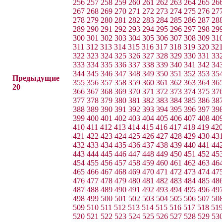
256
257
258
259
260
261
262
263
264
265
26
267
268
269
270
271
272
273
274
275
276
27
278
279
280
281
282
283
284
285
286
287
28
289
290
291
292
293
294
295
296
297
298
29
300
301
302
303
304
305
306
307
308
309
31
311
312
313
314
315
316
317
318
319
320
32
322
323
324
325
326
327
328
329
330
331
33
333
334
335
336
337
338
339
340
341
342
34
344
345
346
347
348
349
350
351
352
353
35
Предыдущие
355
356
357
358
359
360
361
362
363
364
36
20
366
367
368
369
370
371
372
373
374
375
37
377
378
379
380
381
382
383
384
385
386
38
388
389
390
391
392
393
394
395
396
397
39
399
400
401
402
403
404
405
406
407
408
40
410
411
412
413
414
415
416
417
418
419
42
421
422
423
424
425
426
427
428
429
430
43
432
433
434
435
436
437
438
439
440
441
44
443
444
445
446
447
448
449
450
451
452
45
454
455
456
457
458
459
460
461
462
463
46
465
466
467
468
469
470
471
472
473
474
47
476
477
478
479
480
481
482
483
484
485
48
487
488
489
490
491
492
493
494
495
496
49
498
499
500
501
502
503
504
505
506
507
50
509
510
511
512
513
514
515
516
517
518
51
520
521
522
523
524
525
526
527
528
529
53