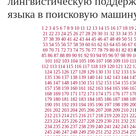
лингвистическую поддерж
языка в поисковую машин
1
2
3
4
5
6
7
8
9
10
11
12
13
14
15
16
17
18
19
21
22
23
24
25
26
27
28
29
30
31
32
33
34
35
37
38
39
40
41
42
43
44
45
46
47
48
49
50
51
53
54
55
56
57
58
59
60
61
62
63
64
65
66
67
69
70
71
72
73
74
75
76
77
78
79
80
81
82
83
85
86
87
88
89
90
91
92
93
94
95
96
97
98
99
1
101
102
103
104
105
106
107
108
109
110
11
112
113
114
115
116
117
118
119
120
121
122
1
124
125
126
127
128
129
130
131
132
133
13
135
136
137
138
139
140
141
142
143
144
14
146
147
148
149
150
151
152
153
154
155
15
157
158
159
160
161
162
163
164
165
166
16
168
169
170
171
172
173
174
175
176
177
17
179
180
181
182
183
184
185
186
187
188
18
190
191
192
193
194
195
196
197
198
199
20
201
202
203
204
205
206
207
208
209
210
21
212
213
214
215
216
217
218
219
220
221
22
223
224
225
226
227
228
229
230
231
232
23
234
235
236
237
238
239
240
241
242
243
24
245
246
247
248
249
250
251
252
253
254
25