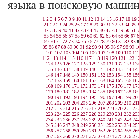
языка в поисковую маши
1
2
3
4
5
6
7
8
9
10
11
12
13
14
15
16
17
18
19
21
22
23
24
25
26
27
28
29
30
31
32
33
34
35
37
38
39
40
41
42
43
44
45
46
47
48
49
50
51
53
54
55
56
57
58
59
60
61
62
63
64
65
66
67
69
70
71
72
73
74
75
76
77
78
79
80
81
82
83
85
86
87
88
89
90
91
92
93
94
95
96
97
98
99
1
101
102
103
104
105
106
107
108
109
110
11
112
113
114
115
116
117
118
119
120
121
122
1
124
125
126
127
128
129
130
131
132
133
13
135
136
137
138
139
140
141
142
143
144
14
146
147
148
149
150
151
152
153
154
155
15
157
158
159
160
161
162
163
164
165
166
16
168
169
170
171
172
173
174
175
176
177
17
179
180
181
182
183
184
185
186
187
188
18
190
191
192
193
194
195
196
197
198
199
20
201
202
203
204
205
206
207
208
209
210
21
212
213
214
215
216
217
218
219
220
221
22
223
224
225
226
227
228
229
230
231
232
23
234
235
236
237
238
239
240
241
242
243
24
245
246
247
248
249
250
251
252
253
254
25
256
257
258
259
260
261
262
263
264
265
26
267
268
269
270
271
272
273
274
275
276
27