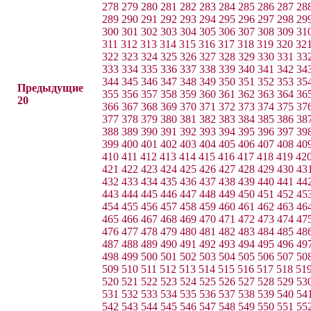
278
279
280
281
282
283
284
285
286
287
28
289
290
291
292
293
294
295
296
297
298
29
300
301
302
303
304
305
306
307
308
309
31
311
312
313
314
315
316
317
318
319
320
32
322
323
324
325
326
327
328
329
330
331
33
333
334
335
336
337
338
339
340
341
342
34
344
345
346
347
348
349
350
351
352
353
35
Предыдущие
355
356
357
358
359
360
361
362
363
364
36
20
366
367
368
369
370
371
372
373
374
375
37
377
378
379
380
381
382
383
384
385
386
38
388
389
390
391
392
393
394
395
396
397
39
399
400
401
402
403
404
405
406
407
408
40
410
411
412
413
414
415
416
417
418
419
42
421
422
423
424
425
426
427
428
429
430
43
432
433
434
435
436
437
438
439
440
441
44
443
444
445
446
447
448
449
450
451
452
45
454
455
456
457
458
459
460
461
462
463
46
465
466
467
468
469
470
471
472
473
474
47
476
477
478
479
480
481
482
483
484
485
48
487
488
489
490
491
492
493
494
495
496
49
498
499
500
501
502
503
504
505
506
507
50
509
510
511
512
513
514
515
516
517
518
51
520
521
522
523
524
525
526
527
528
529
53
531
532
533
534
535
536
537
538
539
540
54
542
543
544
545
546
547
548
549
550
551
55