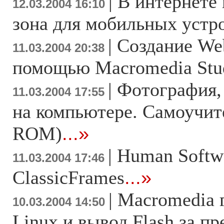
|
В интернете
12.03.2004 16:10
зона для мобильных устр
|
Создание We
11.03.2004 20:38
помощью Macromedia St
|
Фотография, 
11.03.2004 17:55
на компьютере. Самоучит
ROM)
...»
|
Human Softw
11.03.2004 17:46
ClassicFrames
...»
|
Macromedia г
10.03.2004 14:50
Linux и вывод Flash за п