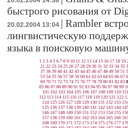
20.02.2004 14:38
быстрого рисования от Dig
|
Rambler встр
20.02.2004 13:04
лингвистическую поддерж
языка в поисковую машин
1
2
3
4
5
6
7
8
9
10
11
12
13
14
15
16
17
18
19
21
22
23
24
25
26
27
28
29
30
31
32
33
34
35
37
38
39
40
41
42
43
44
45
46
47
48
49
50
51
53
54
55
56
57
58
59
60
61
62
63
64
65
66
67
69
70
71
72
73
74
75
76
77
78
79
80
81
82
83
85
86
87
88
89
90
91
92
93
94
95
96
97
98
99
1
101
102
103
104
105
106
107
108
109
110
11
112
113
114
115
116
117
118
119
120
121
122
1
124
125
126
127
128
129
130
131
132
133
13
135
136
137
138
139
140
141
142
143
144
14
146
147
148
149
150
151
152
153
154
155
15
157
158
159
160
161
162
163
164
165
166
16
168
169
170
171
172
173
174
175
176
177
17
179
180
181
182
183
184
185
186
187
188
18