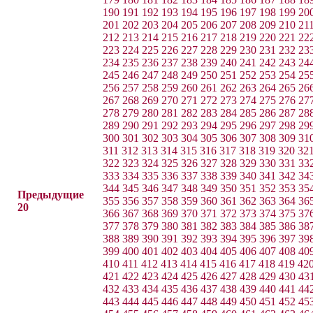
190
191
192
193
194
195
196
197
198
199
20
201
202
203
204
205
206
207
208
209
210
21
212
213
214
215
216
217
218
219
220
221
22
223
224
225
226
227
228
229
230
231
232
23
234
235
236
237
238
239
240
241
242
243
24
245
246
247
248
249
250
251
252
253
254
25
256
257
258
259
260
261
262
263
264
265
26
267
268
269
270
271
272
273
274
275
276
27
278
279
280
281
282
283
284
285
286
287
28
289
290
291
292
293
294
295
296
297
298
29
300
301
302
303
304
305
306
307
308
309
31
311
312
313
314
315
316
317
318
319
320
32
322
323
324
325
326
327
328
329
330
331
33
333
334
335
336
337
338
339
340
341
342
34
344
345
346
347
348
349
350
351
352
353
35
Предыдущие
355
356
357
358
359
360
361
362
363
364
36
20
366
367
368
369
370
371
372
373
374
375
37
377
378
379
380
381
382
383
384
385
386
38
388
389
390
391
392
393
394
395
396
397
39
399
400
401
402
403
404
405
406
407
408
40
410
411
412
413
414
415
416
417
418
419
42
421
422
423
424
425
426
427
428
429
430
43
432
433
434
435
436
437
438
439
440
441
44
443
444
445
446
447
448
449
450
451
452
45