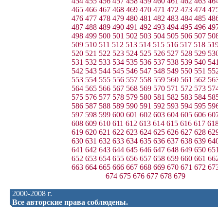
454
455
456
457
458
459
460
461
462
463
46
465
466
467
468
469
470
471
472
473
474
47
476
477
478
479
480
481
482
483
484
485
48
487
488
489
490
491
492
493
494
495
496
49
498
499
500
501
502
503
504
505
506
507
50
509
510
511
512
513
514
515
516
517
518
51
520
521
522
523
524
525
526
527
528
529
53
531
532
533
534
535
536
537
538
539
540
54
542
543
544
545
546
547
548
549
550
551
55
553
554
555
556
557
558
559
560
561
562
56
564
565
566
567
568
569
570
571
572
573
57
575
576
577
578
579
580
581
582
583
584
58
586
587
588
589
590
591
592
593
594
595
59
597
598
599
600
601
602
603
604
605
606
60
608
609
610
611
612
613
614
615
616
617
61
619
620
621
622
623
624
625
626
627
628
62
630
631
632
633
634
635
636
637
638
639
64
641
642
643
644
645
646
647
648
649
650
65
652
653
654
655
656
657
658
659
660
661
66
663
664
665
666
667
668
669
670
671
672
67
674
675
676
677
678
679
2000-2008 г.
Все авторские права соблюдены.