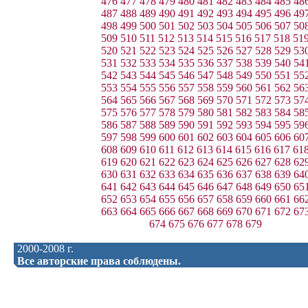
476
477
478
479
480
481
482
483
484
485
48
487
488
489
490
491
492
493
494
495
496
49
498
499
500
501
502
503
504
505
506
507
50
509
510
511
512
513
514
515
516
517
518
51
520
521
522
523
524
525
526
527
528
529
53
531
532
533
534
535
536
537
538
539
540
54
542
543
544
545
546
547
548
549
550
551
55
553
554
555
556
557
558
559
560
561
562
56
564
565
566
567
568
569
570
571
572
573
57
575
576
577
578
579
580
581
582
583
584
58
586
587
588
589
590
591
592
593
594
595
59
597
598
599
600
601
602
603
604
605
606
60
608
609
610
611
612
613
614
615
616
617
61
619
620
621
622
623
624
625
626
627
628
62
630
631
632
633
634
635
636
637
638
639
64
641
642
643
644
645
646
647
648
649
650
65
652
653
654
655
656
657
658
659
660
661
66
663
664
665
666
667
668
669
670
671
672
67
674
675
676
677
678
679
2000-2008 г.
Все авторские права соблюдены.