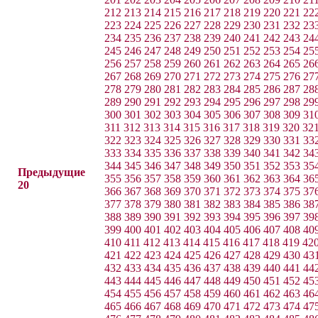
212
213
214
215
216
217
218
219
220
221
22
223
224
225
226
227
228
229
230
231
232
23
234
235
236
237
238
239
240
241
242
243
24
245
246
247
248
249
250
251
252
253
254
25
256
257
258
259
260
261
262
263
264
265
26
267
268
269
270
271
272
273
274
275
276
27
278
279
280
281
282
283
284
285
286
287
28
289
290
291
292
293
294
295
296
297
298
29
300
301
302
303
304
305
306
307
308
309
31
311
312
313
314
315
316
317
318
319
320
32
322
323
324
325
326
327
328
329
330
331
33
333
334
335
336
337
338
339
340
341
342
34
344
345
346
347
348
349
350
351
352
353
35
Предыдущие
355
356
357
358
359
360
361
362
363
364
36
20
366
367
368
369
370
371
372
373
374
375
37
377
378
379
380
381
382
383
384
385
386
38
388
389
390
391
392
393
394
395
396
397
39
399
400
401
402
403
404
405
406
407
408
40
410
411
412
413
414
415
416
417
418
419
42
421
422
423
424
425
426
427
428
429
430
43
432
433
434
435
436
437
438
439
440
441
44
443
444
445
446
447
448
449
450
451
452
45
454
455
456
457
458
459
460
461
462
463
46
465
466
467
468
469
470
471
472
473
474
47