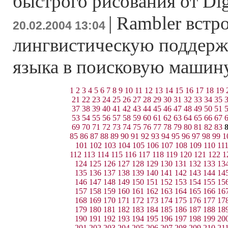
быстрого рисования от Dig
|
Rambler встр
20.02.2004 13:04
лингвистическую поддерж
языка в поисковую машин
1
2
3
4
5
6
7
8
9
10
11
12
13
14
15
16
17
18
19
21
22
23
24
25
26
27
28
29
30
31
32
33
34
35
37
38
39
40
41
42
43
44
45
46
47
48
49
50
51
53
54
55
56
57
58
59
60
61
62
63
64
65
66
67
69
70
71
72
73
74
75
76
77
78
79
80
81
82
83
85
86
87
88
89
90
91
92
93
94
95
96
97
98
99
1
101
102
103
104
105
106
107
108
109
110
11
112
113
114
115
116
117
118
119
120
121
122
1
124
125
126
127
128
129
130
131
132
133
13
135
136
137
138
139
140
141
142
143
144
14
146
147
148
149
150
151
152
153
154
155
15
157
158
159
160
161
162
163
164
165
166
16
168
169
170
171
172
173
174
175
176
177
17
179
180
181
182
183
184
185
186
187
188
18
190
191
192
193
194
195
196
197
198
199
20
201
202
203
204
205
206
207
208
209
210
21