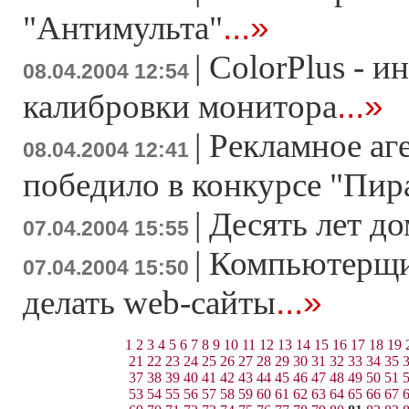
...»
"Антимульта"
|
ColorPlus - и
08.04.2004 12:54
...»
калибровки монитора
|
Рекламное аг
08.04.2004 12:41
победило в конкурсе "Пир
|
Десять лет до
07.04.2004 15:55
|
Компьютерщи
07.04.2004 15:50
...»
делать web-сайты
1
2
3
4
5
6
7
8
9
10
11
12
13
14
15
16
17
18
19
21
22
23
24
25
26
27
28
29
30
31
32
33
34
35
37
38
39
40
41
42
43
44
45
46
47
48
49
50
51
53
54
55
56
57
58
59
60
61
62
63
64
65
66
67