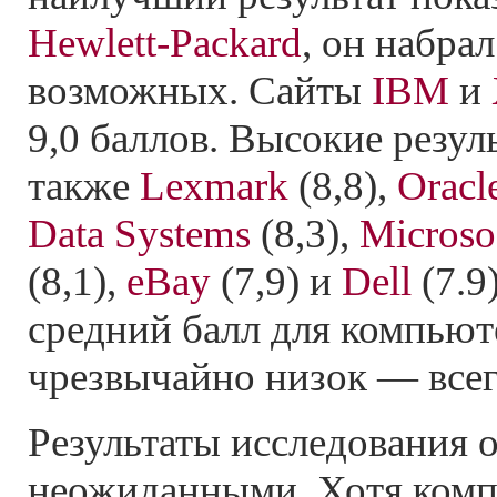
Hewlett-Packard
, он набрал
возможных. Сайты
IBM
и
9,0 баллов. Высокие резул
также
Lexmark
(8,8),
Oracl
Data Systems
(8,3),
Microso
(8,1),
eBay
(7,9) и
Dell
(7.9
средний балл для компьют
чрезвычайно низок — всег
Результаты исследования 
неожиданными. Хотя ком