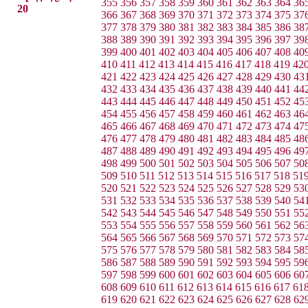
355
356
357
358
359
360
361
362
363
364
36
20
366
367
368
369
370
371
372
373
374
375
37
377
378
379
380
381
382
383
384
385
386
38
388
389
390
391
392
393
394
395
396
397
39
399
400
401
402
403
404
405
406
407
408
40
410
411
412
413
414
415
416
417
418
419
42
421
422
423
424
425
426
427
428
429
430
43
432
433
434
435
436
437
438
439
440
441
44
443
444
445
446
447
448
449
450
451
452
45
454
455
456
457
458
459
460
461
462
463
46
465
466
467
468
469
470
471
472
473
474
47
476
477
478
479
480
481
482
483
484
485
48
487
488
489
490
491
492
493
494
495
496
49
498
499
500
501
502
503
504
505
506
507
50
509
510
511
512
513
514
515
516
517
518
51
520
521
522
523
524
525
526
527
528
529
53
531
532
533
534
535
536
537
538
539
540
54
542
543
544
545
546
547
548
549
550
551
55
553
554
555
556
557
558
559
560
561
562
56
564
565
566
567
568
569
570
571
572
573
57
575
576
577
578
579
580
581
582
583
584
58
586
587
588
589
590
591
592
593
594
595
59
597
598
599
600
601
602
603
604
605
606
60
608
609
610
611
612
613
614
615
616
617
61
619
620
621
622
623
624
625
626
627
628
62