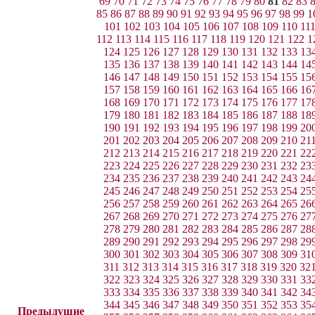
69
70
71
72
73
74
75
76
77
78
79
80
81
82
83
85
86
87
88
89
90
91
92
93
94
95
96
97
98
99
1
101
102
103
104
105
106
107
108
109
110
11
112
113
114
115
116
117
118
119
120
121
122
1
124
125
126
127
128
129
130
131
132
133
13
135
136
137
138
139
140
141
142
143
144
14
146
147
148
149
150
151
152
153
154
155
15
157
158
159
160
161
162
163
164
165
166
16
168
169
170
171
172
173
174
175
176
177
17
179
180
181
182
183
184
185
186
187
188
18
190
191
192
193
194
195
196
197
198
199
20
201
202
203
204
205
206
207
208
209
210
21
212
213
214
215
216
217
218
219
220
221
22
223
224
225
226
227
228
229
230
231
232
23
234
235
236
237
238
239
240
241
242
243
24
245
246
247
248
249
250
251
252
253
254
25
256
257
258
259
260
261
262
263
264
265
26
267
268
269
270
271
272
273
274
275
276
27
278
279
280
281
282
283
284
285
286
287
28
289
290
291
292
293
294
295
296
297
298
29
300
301
302
303
304
305
306
307
308
309
31
311
312
313
314
315
316
317
318
319
320
32
322
323
324
325
326
327
328
329
330
331
33
333
334
335
336
337
338
339
340
341
342
34
344
345
346
347
348
349
350
351
352
353
35
Предыдущие