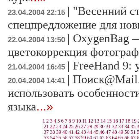
|
"Весенний ст
23.04.2004 22:15
спецпредложение для нов
|
OxygenBag —
22.04.2004 13:50
цветокоррекция фотогра
|
FreeHand 9: 
21.04.2004 16:45
|
Поиск@Mail.
20.04.2004 14:41
использовать особенности
языка
...»
1
2
3
4
5
6
7
8
9
10
11
12
13
14
15
16
17
18
19
21
22
23
24
25
26
27
28
29
30
31
32
33
34
35
37
38
39
40
41
42
43
44
45
46
47
48
49
50
51
53
54
55
56
57
58
59
60
61
62
63
64
65
66
67