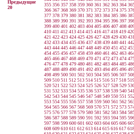
Предыдущие
355
356
357
358
359
360
361
362
363
364
36
20
366
367
368
369
370
371
372
373
374
375
37
377
378
379
380
381
382
383
384
385
386
38
388
389
390
391
392
393
394
395
396
397
39
399
400
401
402
403
404
405
406
407
408
40
410
411
412
413
414
415
416
417
418
419
42
421
422
423
424
425
426
427
428
429
430
43
432
433
434
435
436
437
438
439
440
441
44
443
444
445
446
447
448
449
450
451
452
45
454
455
456
457
458
459
460
461
462
463
46
465
466
467
468
469
470
471
472
473
474
47
476
477
478
479
480
481
482
483
484
485
48
487
488
489
490
491
492
493
494
495
496
49
498
499
500
501
502
503
504
505
506
507
50
509
510
511
512
513
514
515
516
517
518
51
520
521
522
523
524
525
526
527
528
529
53
531
532
533
534
535
536
537
538
539
540
54
542
543
544
545
546
547
548
549
550
551
55
553
554
555
556
557
558
559
560
561
562
56
564
565
566
567
568
569
570
571
572
573
57
575
576
577
578
579
580
581
582
583
584
58
586
587
588
589
590
591
592
593
594
595
59
597
598
599
600
601
602
603
604
605
606
60
608
609
610
611
612
613
614
615
616
617
61
619
620
621
622
623
624
625
626
627
628
62