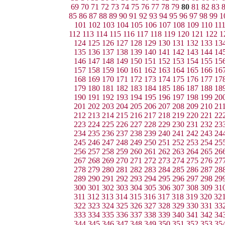
69
70
71
72
73
74
75
76
77
78
79
80
81
82
83
85
86
87
88
89
90
91
92
93
94
95
96
97
98
99
1
101
102
103
104
105
106
107
108
109
110
11
112
113
114
115
116
117
118
119
120
121
122
1
124
125
126
127
128
129
130
131
132
133
13
135
136
137
138
139
140
141
142
143
144
14
146
147
148
149
150
151
152
153
154
155
15
157
158
159
160
161
162
163
164
165
166
16
168
169
170
171
172
173
174
175
176
177
17
179
180
181
182
183
184
185
186
187
188
18
190
191
192
193
194
195
196
197
198
199
20
201
202
203
204
205
206
207
208
209
210
21
212
213
214
215
216
217
218
219
220
221
22
223
224
225
226
227
228
229
230
231
232
23
234
235
236
237
238
239
240
241
242
243
24
245
246
247
248
249
250
251
252
253
254
25
256
257
258
259
260
261
262
263
264
265
26
267
268
269
270
271
272
273
274
275
276
27
278
279
280
281
282
283
284
285
286
287
28
289
290
291
292
293
294
295
296
297
298
29
300
301
302
303
304
305
306
307
308
309
31
311
312
313
314
315
316
317
318
319
320
32
322
323
324
325
326
327
328
329
330
331
33
333
334
335
336
337
338
339
340
341
342
34
344
345
346
347
348
349
350
351
352
353
35