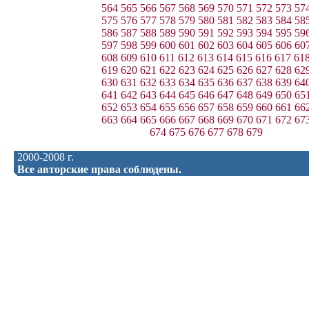
564
565
566
567
568
569
570
571
572
573
57
575
576
577
578
579
580
581
582
583
584
58
586
587
588
589
590
591
592
593
594
595
59
597
598
599
600
601
602
603
604
605
606
60
608
609
610
611
612
613
614
615
616
617
61
619
620
621
622
623
624
625
626
627
628
62
630
631
632
633
634
635
636
637
638
639
64
641
642
643
644
645
646
647
648
649
650
65
652
653
654
655
656
657
658
659
660
661
66
663
664
665
666
667
668
669
670
671
672
67
674
675
676
677
678
679
2000-2008 г.
Все авторские права соблюдены.