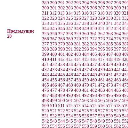
289
290
291
292
293
294
295
296
297
298
29
300
301
302
303
304
305
306
307
308
309
31
311
312
313
314
315
316
317
318
319
320
32
322
323
324
325
326
327
328
329
330
331
33
333
334
335
336
337
338
339
340
341
342
34
344
345
346
347
348
349
350
351
352
353
35
Предыдущие
355
356
357
358
359
360
361
362
363
364
36
20
366
367
368
369
370
371
372
373
374
375
37
377
378
379
380
381
382
383
384
385
386
38
388
389
390
391
392
393
394
395
396
397
39
399
400
401
402
403
404
405
406
407
408
40
410
411
412
413
414
415
416
417
418
419
42
421
422
423
424
425
426
427
428
429
430
43
432
433
434
435
436
437
438
439
440
441
44
443
444
445
446
447
448
449
450
451
452
45
454
455
456
457
458
459
460
461
462
463
46
465
466
467
468
469
470
471
472
473
474
47
476
477
478
479
480
481
482
483
484
485
48
487
488
489
490
491
492
493
494
495
496
49
498
499
500
501
502
503
504
505
506
507
50
509
510
511
512
513
514
515
516
517
518
51
520
521
522
523
524
525
526
527
528
529
53
531
532
533
534
535
536
537
538
539
540
54
542
543
544
545
546
547
548
549
550
551
55
553
554
555
556
557
558
559
560
561
562
56