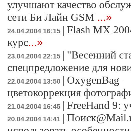
улучшают качество обслу
...»
сети Би Лайн GSM
|
Flash MX 200
24.04.2004 16:15
...»
курс
|
"Весенний ста
23.04.2004 22:15
спецпредложение для нов
|
OxygenBag —
22.04.2004 13:50
цветокоррекция фотограф
|
FreeHand 9: 
21.04.2004 16:45
|
Поиск@Mail.r
20.04.2004 14:41
использовать особенности