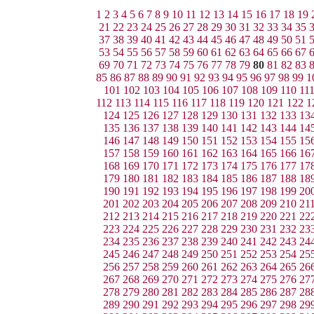
1
2
3
4
5
6
7
8
9
10
11
12
13
14
15
16
17
18
19
21
22
23
24
25
26
27
28
29
30
31
32
33
34
35
37
38
39
40
41
42
43
44
45
46
47
48
49
50
51
53
54
55
56
57
58
59
60
61
62
63
64
65
66
67
69
70
71
72
73
74
75
76
77
78
79
80
81
82
83
85
86
87
88
89
90
91
92
93
94
95
96
97
98
99
1
101
102
103
104
105
106
107
108
109
110
11
112
113
114
115
116
117
118
119
120
121
122
1
124
125
126
127
128
129
130
131
132
133
13
135
136
137
138
139
140
141
142
143
144
14
146
147
148
149
150
151
152
153
154
155
15
157
158
159
160
161
162
163
164
165
166
16
168
169
170
171
172
173
174
175
176
177
17
179
180
181
182
183
184
185
186
187
188
18
190
191
192
193
194
195
196
197
198
199
20
201
202
203
204
205
206
207
208
209
210
21
212
213
214
215
216
217
218
219
220
221
22
223
224
225
226
227
228
229
230
231
232
23
234
235
236
237
238
239
240
241
242
243
24
245
246
247
248
249
250
251
252
253
254
25
256
257
258
259
260
261
262
263
264
265
26
267
268
269
270
271
272
273
274
275
276
27
278
279
280
281
282
283
284
285
286
287
28
289
290
291
292
293
294
295
296
297
298
29