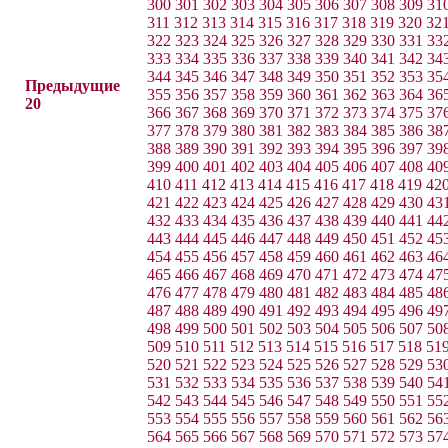
300
301
302
303
304
305
306
307
308
309
31
311
312
313
314
315
316
317
318
319
320
32
322
323
324
325
326
327
328
329
330
331
33
333
334
335
336
337
338
339
340
341
342
34
344
345
346
347
348
349
350
351
352
353
35
Предыдущие
355
356
357
358
359
360
361
362
363
364
36
20
366
367
368
369
370
371
372
373
374
375
37
377
378
379
380
381
382
383
384
385
386
38
388
389
390
391
392
393
394
395
396
397
39
399
400
401
402
403
404
405
406
407
408
40
410
411
412
413
414
415
416
417
418
419
42
421
422
423
424
425
426
427
428
429
430
43
432
433
434
435
436
437
438
439
440
441
44
443
444
445
446
447
448
449
450
451
452
45
454
455
456
457
458
459
460
461
462
463
46
465
466
467
468
469
470
471
472
473
474
47
476
477
478
479
480
481
482
483
484
485
48
487
488
489
490
491
492
493
494
495
496
49
498
499
500
501
502
503
504
505
506
507
50
509
510
511
512
513
514
515
516
517
518
51
520
521
522
523
524
525
526
527
528
529
53
531
532
533
534
535
536
537
538
539
540
54
542
543
544
545
546
547
548
549
550
551
55
553
554
555
556
557
558
559
560
561
562
56
564
565
566
567
568
569
570
571
572
573
57