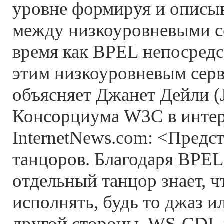
уровне формируя и описы
между низкоуровневыми се
время как BPEL непосредс
этим низкоуровневым серв
объясняет Джанет Дейли (J
Консорциума W3C в инте
InternetNews.com: <Предст
танцоров. Благодаря BPE
отдельный танцор знает, ч
исполнять, будь то джаз ил
другой стороны, WS-CDL