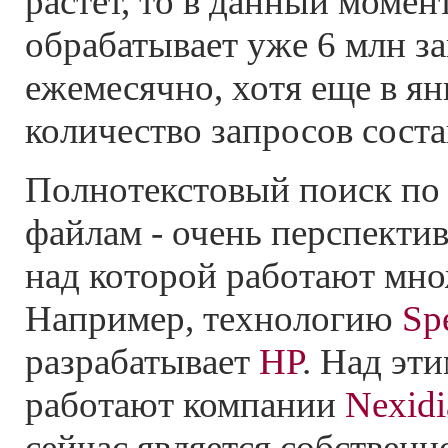
растет, то в данный момент
обрабатывает уже 6 млн з
ежемесячно, хотя еще в янв
количество запросов соста
Полнотекстовый поиск п
файлам - очень перспектив
над которой работают мно
Например, технологию
Sp
разрабатывает
НР
. Над эт
работают компании
Nexidi
сейчас является собствен