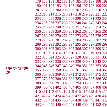
179
180
181
182
183
184
185
186
187
188
18
190
191
192
193
194
195
196
197
198
199
20
201
202
203
204
205
206
207
208
209
210
21
212
213
214
215
216
217
218
219
220
221
22
223
224
225
226
227
228
229
230
231
232
23
234
235
236
237
238
239
240
241
242
243
24
245
246
247
248
249
250
251
252
253
254
25
256
257
258
259
260
261
262
263
264
265
26
267
268
269
270
271
272
273
274
275
276
27
278
279
280
281
282
283
284
285
286
287
28
289
290
291
292
293
294
295
296
297
298
29
300
301
302
303
304
305
306
307
308
309
31
311
312
313
314
315
316
317
318
319
320
32
322
323
324
325
326
327
328
329
330
331
33
333
334
335
336
337
338
339
340
341
342
34
344
345
346
347
348
349
350
351
352
353
35
Предыдущие
355
356
357
358
359
360
361
362
363
364
36
20
366
367
368
369
370
371
372
373
374
375
37
377
378
379
380
381
382
383
384
385
386
38
388
389
390
391
392
393
394
395
396
397
39
399
400
401
402
403
404
405
406
407
408
40
410
411
412
413
414
415
416
417
418
419
42
421
422
423
424
425
426
427
428
429
430
43
432
433
434
435
436
437
438
439
440
441
44
443
444
445
446
447
448
449
450
451
452
45