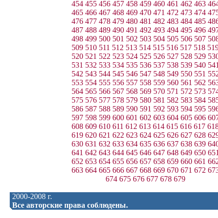
454
455
456
457
458
459
460
461
462
463
46
465
466
467
468
469
470
471
472
473
474
47
476
477
478
479
480
481
482
483
484
485
48
487
488
489
490
491
492
493
494
495
496
49
498
499
500
501
502
503
504
505
506
507
50
509
510
511
512
513
514
515
516
517
518
51
520
521
522
523
524
525
526
527
528
529
53
531
532
533
534
535
536
537
538
539
540
54
542
543
544
545
546
547
548
549
550
551
55
553
554
555
556
557
558
559
560
561
562
56
564
565
566
567
568
569
570
571
572
573
57
575
576
577
578
579
580
581
582
583
584
58
586
587
588
589
590
591
592
593
594
595
59
597
598
599
600
601
602
603
604
605
606
60
608
609
610
611
612
613
614
615
616
617
61
619
620
621
622
623
624
625
626
627
628
62
630
631
632
633
634
635
636
637
638
639
64
641
642
643
644
645
646
647
648
649
650
65
652
653
654
655
656
657
658
659
660
661
66
663
664
665
666
667
668
669
670
671
672
67
674
675
676
677
678
679
2000-2008 г.
Все авторские права соблюдены.