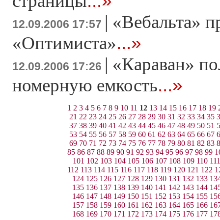
...»
страницы
|
«Вебальта» п
12.09.2006 17:57
...»
«Оптимиста»
|
«Караван» по
12.09.2006 17:26
...»
номерную емкость
1
2
3
4
5
6
7
8
9
10
11
12
13
14
15
16
17
18
19
21
22
23
24
25
26
27
28
29
30
31
32
33
34
35
37
38
39
40
41
42
43
44
45
46
47
48
49
50
51
53
54
55
56
57
58
59
60
61
62
63
64
65
66
67
69
70
71
72
73
74
75
76
77
78
79
80
81
82
83
85
86
87
88
89
90
91
92
93
94
95
96
97
98
99
1
101
102
103
104
105
106
107
108
109
110
11
112
113
114
115
116
117
118
119
120
121
122
1
124
125
126
127
128
129
130
131
132
133
13
135
136
137
138
139
140
141
142
143
144
14
146
147
148
149
150
151
152
153
154
155
15
157
158
159
160
161
162
163
164
165
166
16
168
169
170
171
172
173
174
175
176
177
17