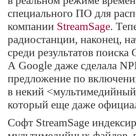
в реальном режиме време
специального ПО для расп
компании
StreamSage
. Теп
радиостанции, наконец, на
среди результатов поиска 
А Google даже сделала NP
предложение по включени
в некий <мультимедийный>
который еще даже официал
Софт StreamSage индекси
мультимедийных файлов, 