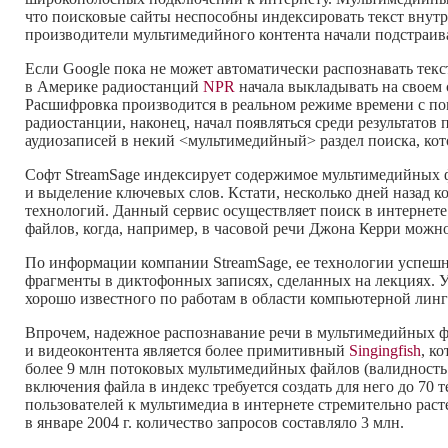
что поисковые сайты неспособны индексировать текст внутр
производители мультимедийного контента начали подстраив
Если Google пока не может автоматически распознавать текс
в Америке радиостанций
NPR
начала выкладывать на своем 
Расшифровка производится в реальном режиме времени с п
радиостанции, наконец, начал появляться среди результатов 
аудиозаписей в некий <мультимедийный> раздел поиска, ко
Софт StreamSage индексирует содержимое мультимедийных фа
и выделение ключевых слов. Кстати, несколько дней назад 
технологий. Данный сервис осуществляет поиск в интернете
файлов, когда, например, в часовой речи Джона Керри мож
По информации компании StreamSage, ее технологии успешн
фрагменты в диктофонных записях, сделанных на лекциях. 
хорошо известного по работам в области компьютерной лингв
Впрочем, надежное распознавание речи в мультимедийных фа
и видеоконтента является более примитивный
Singingfish
, к
более 9 млн потоковых мультимедийных файлов (валидность 
включения файла в индекс требуется создать для него до 70 
пользователей к мультимедиа в интернете стремительно расте
в январе 2004 г. количество запросов составляло 3 млн.