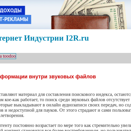
ернет Индустрии I2R.ru
нформации внутри звуковых файлов
ставляют материал для составления поискового индекса, остают
кам
кое-как
работает, то поиск среди звуковых файлов отсутствует
оторые выкладывают в онлайн аудиозаписи своих передач, но со
 и недоступной для пауков. От этого страдают и сами пользоват
летворения.
тенту постоянно возрастает по мере того как стремительно увел
контент становится все более востребованным, но пользователи