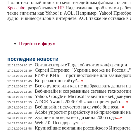
Полнотекстовый поиск по мультимедийным файлам - очень п
Speechbot
разрабатывает
НР
. Над этими же проблемами раб
такие гиганты как Yahoo! и AOL. Например, Yahoo! Приобрел
аудио- и видеофайлов в интернете. AOL также не осталась 
Перейти в форум
последние новости
|
Организаторы eTarget об итогах конференции
..
22.03.2006 00:17
|
Сергей Петренко: "Украина все же не Россия...
17.03.2006 21:39
|
РИФ и КИБ — противостояние или взаимодоп
17.03.2006 21:33
|
Встречают по сайту?
...»
17.03.2006 20:45
|
Все о рунете или как не выбрасывать деньги на
17.03.2006 20:37
|
Веб-дизайн и современные сетевые технологии
16.03.2006 15:26
|
Yahoo, Google и Microsoft завелись «вебдванул
16.03.2006 15:06
|
ADCR Awards 2006: Объявлен прием работ
...»
15.03.2006 20:15
|
Веб дизайн: искусство на службе бизнеса
...»
15.03.2006 20:13
|
Adobe упростит разработку веб-приложений на
15.03.2006 19:35
|
Худшие примеры веб-дизайна 2005 года
...»
14.03.2006 20:22
|
Web 2.0: Псевдоразум
...»
14.03.2006 20:04
|
Крупнейшие компании российского Интернета 
13.03.2006 19:58