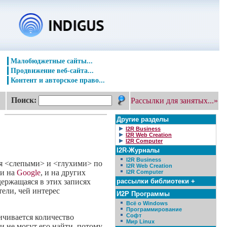
Малобюджетные сайты...
Продвижение веб-сайта...
Контент и авторское право...
Поиск:
Рассылки для занятых...»
Другие разделы
I2R Business
I2R Web Creation
I2R Computer
I2R-Журналы
I2R Business
ся <слепыми> и <глухими> по
I2R Web Creation
 и на
Google
, и на других
I2R Computer
рассылки библиотеки +
держащаяся в этих записях
ели, чей интерес
И2Р Программы
Всё о Windows
Программирование
Софт
ичивается количество
Мир Linux
 не могут его найти, потому