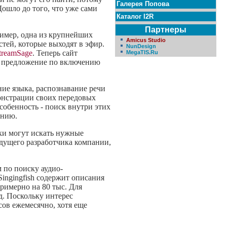
Галерея Попова
ошло до того, что уже сами
Каталог I2R
Партнеры
пример, одна из крупнейших
Amicus Studio
тей, которые выходят в эфир.
NunDesign
treamSage
. Теперь сайт
MegaTIS.Ru
е предложение по включению
ие языка, распознавание речи
онстрации своих передовых
собенность - поиск внутри этих
ению.
ки
могут искать нужные
дущего разработчика компании,
 по поиску аудио-
Singingfish содержит описания
римерно на 80 тыс. Для
д. Поскольку интерес
сов ежемесячно, хотя еще