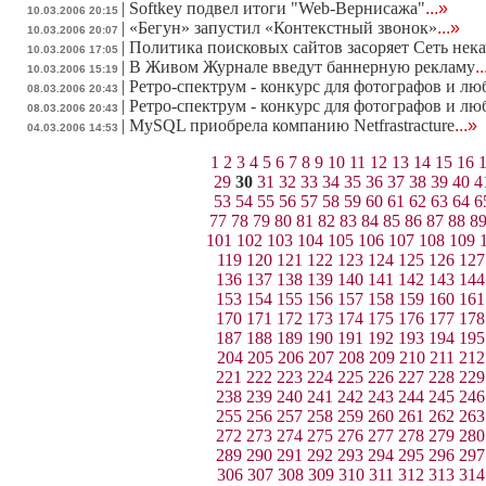
|
Softkey подвел итоги "Web-Вернисажа"
...»
10.03.2006 20:15
|
«Бегун» запустил «Контекстный звонок»
...»
10.03.2006 20:07
|
Политика поисковых сайтов засоряет Сеть нек
10.03.2006 17:05
|
В Живом Журнале введут баннерную рекламу
.
10.03.2006 15:19
|
Ретро-спектрум - конкурс для фотографов и л
08.03.2006 20:43
|
Ретро-спектрум - конкурс для фотографов и л
08.03.2006 20:43
|
MySQL приобрела компанию Netfrastracture
...»
04.03.2006 14:53
1
2
3
4
5
6
7
8
9
10
11
12
13
14
15
16
29
30
31
32
33
34
35
36
37
38
39
40
4
53
54
55
56
57
58
59
60
61
62
63
64
6
77
78
79
80
81
82
83
84
85
86
87
88
8
101
102
103
104
105
106
107
108
109
119
120
121
122
123
124
125
126
127
136
137
138
139
140
141
142
143
144
153
154
155
156
157
158
159
160
161
170
171
172
173
174
175
176
177
178
187
188
189
190
191
192
193
194
195
204
205
206
207
208
209
210
211
212
221
222
223
224
225
226
227
228
229
238
239
240
241
242
243
244
245
246
255
256
257
258
259
260
261
262
263
272
273
274
275
276
277
278
279
280
289
290
291
292
293
294
295
296
297
306
307
308
309
310
311
312
313
314