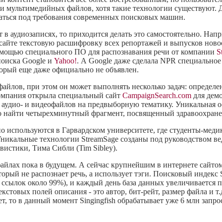
и мультимедийных файлов, хотя такие технологии существуют. Д
аться под требования современных поисковых машин.
т в аудиозаписях, то приходится делать это самостоятельно. На
сайте текстовую расшифровку всех репортажей и выпусков новос
омощью специального ПО для распознавания речи от компании
S
поиска Google и
Yahoo!
. А Google даже сделала NPR специально
торый еще даже официально не объявлен.
йлов, при этом он может выполнять несколько задач: определен
компания открыла специальный сайт
CampaignSearch.com
для дем
 аудио- и видеофайлов на предвыборную тематику. Уникальная о
но найти четырехминутный фрагмент, посвященный здравоохран
о используются в Гарвардском университете, где
студенты-меди
Уникальные технологии StreamSage созданы под руководством ве
истики, Тима Сибли (Tim Sibley).
йлах пока в будущем. А сейчас крупнейшим в интернете сайтом
оторый не распознает речь, а использует тэги. Поисковый индекс 
ссылок около 99%), и каждый день база данных увеличивается п
текстовых полей описания - это автор,
бит-рейт,
размер файла и т.
т, то в данный момент Singingfish обрабатывает уже 6 млн запро