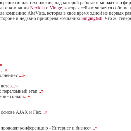
ерспективная технология, над которой работают множество фи
отают компании
Nexidia
и
Virage
, которая сейчас является собств
а компанию AltaVista, которая в свое время одной из первых ра
в стороне и недавно приобрела компанию
Singingfish
. Что ж, тепер
.»
"
...»
олнение?
...»
 ветер
...»
: переломный этап
...»
евой» гонкой
...»
 основе AJAX и Flex
...»
проводят конференцию «Интернет и бизнес»
...»