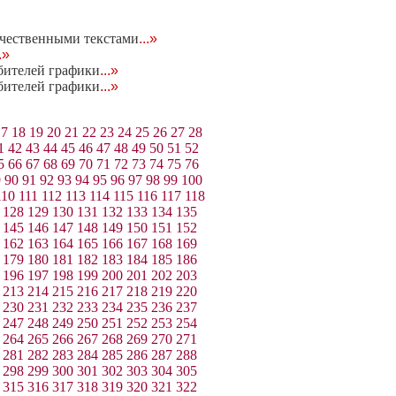
ачественными текстами
...»
..»
юбителей графики
...»
юбителей графики
...»
17
18
19
20
21
22
23
24
25
26
27
28
1
42
43
44
45
46
47
48
49
50
51
52
5
66
67
68
69
70
71
72
73
74
75
76
9
90
91
92
93
94
95
96
97
98
99
100
110
111
112
113
114
115
116
117
118
128
129
130
131
132
133
134
135
145
146
147
148
149
150
151
152
162
163
164
165
166
167
168
169
179
180
181
182
183
184
185
186
196
197
198
199
200
201
202
203
213
214
215
216
217
218
219
220
230
231
232
233
234
235
236
237
247
248
249
250
251
252
253
254
264
265
266
267
268
269
270
271
281
282
283
284
285
286
287
288
298
299
300
301
302
303
304
305
315
316
317
318
319
320
321
322