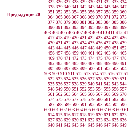
325
326
327
328
329
330
331
332
333
334
338
339
340
341
342
343
344
345
346
347
351
352
353
354
355
356
357
358
359
360
Предыдущие 20
364
365
366
367
368
369
370
371
372
373
377
378
379
380
381
382
383
384
385
386
390
391
392
393
394
395
396
397
398
399
403
404
405
406
407
408
409
410
411
412
4
417
418
419
420
421
422
423
424
425
426
430
431
432
433
434
435
436
437
438
439
443
444
445
446
447
448
449
450
451
452
456
457
458
459
460
461
462
463
464
465
469
470
471
472
473
474
475
476
477
478
482
483
484
485
486
487
488
489
490
491
495
496
497
498
499
500
501
502
503
504
508
509
510
511
512
513
514
515
516
517
5
522
523
524
525
526
527
528
529
530
531
535
536
537
538
539
540
541
542
543
544
548
549
550
551
552
553
554
555
556
557
561
562
563
564
565
566
567
568
569
570
574
575
576
577
578
579
580
581
582
583
587
588
589
590
591
592
593
594
595
596
600
601
602
603
604
605
606
607
608
609
6
614
615
616
617
618
619
620
621
622
623
627
628
629
630
631
632
633
634
635
636
640
641
642
643
644
645
646
647
648
649