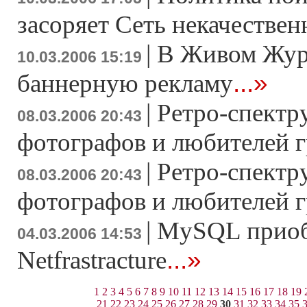
засоряет Сеть некачестве
|
В Живом Жур
10.03.2006 15:19
...»
баннерную рекламу
|
Ретро-спектру
08.03.2006 20:43
фотографов и любителей 
|
Ретро-спектру
08.03.2006 20:43
фотографов и любителей 
|
MySQL приоб
04.03.2006 14:53
...»
Netfrastracture
1
2
3
4
5
6
7
8
9
10
11
12
13
14
15
16
17
18
19
21
22
23
24
25
26
27
28
29
30
31
32
33
34
35