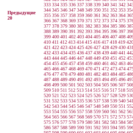
333
334
335
336
337
338
339
340
341
342
34
344
345
346
347
348
349
350
351
352
353
35
Предыдущие
355
356
357
358
359
360
361
362
363
364
36
20
366
367
368
369
370
371
372
373
374
375
37
377
378
379
380
381
382
383
384
385
386
38
388
389
390
391
392
393
394
395
396
397
39
399
400
401
402
403
404
405
406
407
408
40
410
411
412
413
414
415
416
417
418
419
42
421
422
423
424
425
426
427
428
429
430
43
432
433
434
435
436
437
438
439
440
441
44
443
444
445
446
447
448
449
450
451
452
45
454
455
456
457
458
459
460
461
462
463
46
465
466
467
468
469
470
471
472
473
474
47
476
477
478
479
480
481
482
483
484
485
48
487
488
489
490
491
492
493
494
495
496
49
498
499
500
501
502
503
504
505
506
507
50
509
510
511
512
513
514
515
516
517
518
51
520
521
522
523
524
525
526
527
528
529
53
531
532
533
534
535
536
537
538
539
540
54
542
543
544
545
546
547
548
549
550
551
55
553
554
555
556
557
558
559
560
561
562
56
564
565
566
567
568
569
570
571
572
573
57
575
576
577
578
579
580
581
582
583
584
58
586
587
588
589
590
591
592
593
594
595
59
597
598
599
600
601
602
603
604
605
606
60