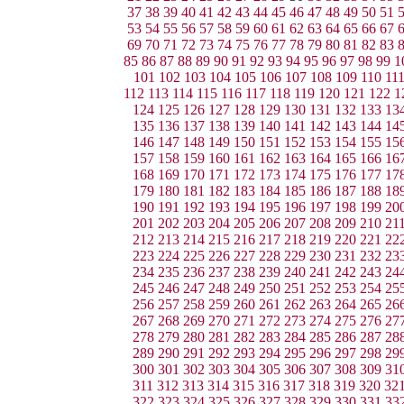
37
38
39
40
41
42
43
44
45
46
47
48
49
50
51
53
54
55
56
57
58
59
60
61
62
63
64
65
66
67
69
70
71
72
73
74
75
76
77
78
79
80
81
82
83
85
86
87
88
89
90
91
92
93
94
95
96
97
98
99
1
101
102
103
104
105
106
107
108
109
110
11
112
113
114
115
116
117
118
119
120
121
122
1
124
125
126
127
128
129
130
131
132
133
13
135
136
137
138
139
140
141
142
143
144
14
146
147
148
149
150
151
152
153
154
155
15
157
158
159
160
161
162
163
164
165
166
16
168
169
170
171
172
173
174
175
176
177
17
179
180
181
182
183
184
185
186
187
188
18
190
191
192
193
194
195
196
197
198
199
20
201
202
203
204
205
206
207
208
209
210
21
212
213
214
215
216
217
218
219
220
221
22
223
224
225
226
227
228
229
230
231
232
23
234
235
236
237
238
239
240
241
242
243
24
245
246
247
248
249
250
251
252
253
254
25
256
257
258
259
260
261
262
263
264
265
26
267
268
269
270
271
272
273
274
275
276
27
278
279
280
281
282
283
284
285
286
287
28
289
290
291
292
293
294
295
296
297
298
29
300
301
302
303
304
305
306
307
308
309
31
311
312
313
314
315
316
317
318
319
320
32
322
323
324
325
326
327
328
329
330
331
33