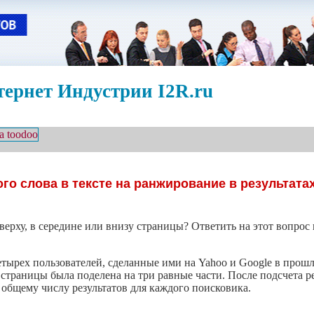
ернет Индустрии I2R.ru
го слова в тексте на ранжирование в результата
ерху, в середине или внизу страницы? Ответить на этот вопрос
етырех пользователей, сделанные ими на Yahoo и Google в прош
 страницы была поделена на три равные части. После подсчета р
 общему числу результатов для каждого поисковика.