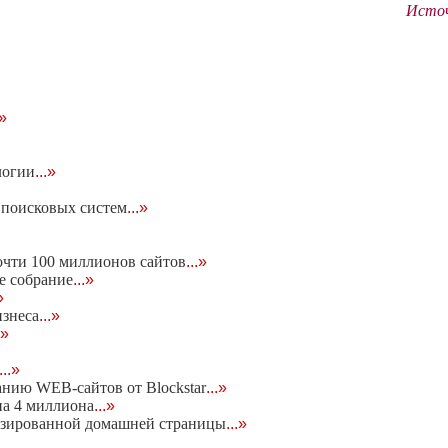
Источн
.»
логии
...»
м поисковых систем
...»
очти 100 миллионов сайтов
...»
е собрание
...»
»
изнеса
...»
.»
...»
нию WEB-сайтов от Blockstar
...»
на 4 миллиона
...»
изированной домашней страницы
...»