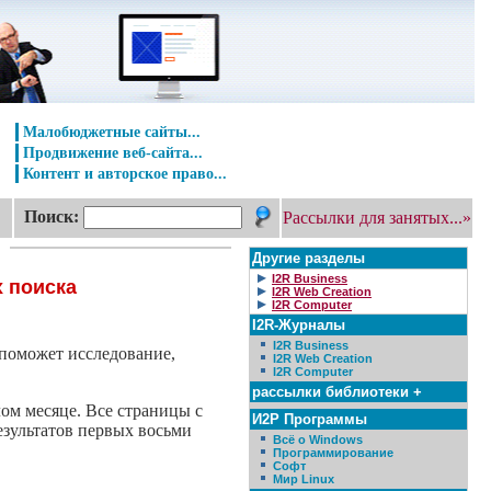
Малобюджетные сайты...
Продвижение веб-сайта...
Контент и авторское право...
Поиск:
Рассылки для занятых...»
Другие разделы
I2R Business
х поиска
I2R Web Creation
I2R Computer
I2R-Журналы
I2R Business
 поможет исследование,
I2R Web Creation
I2R Computer
рассылки библиотеки +
лом месяце. Все страницы с
И2Р Программы
езультатов первых восьми
Всё о Windows
Программирование
Софт
Мир Linux