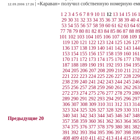
|
«Караван» получил собственную номерную ем
12.09.2006 17:26
1
2
3
4
5
6
7
8
9
10
11
12
13
14
15
16
29
30
31
32
33
34
35
36
37
38
39
40
4
53
54
55
56
57
58
59
60
61
62
63
64
6
77
78
79
80
81
82
83
84
85
86
87
88
8
101
102
103
104
105
106
107
108
109
119
120
121
122
123
124
125
126
127
136
137
138
139
140
141
142
143
144
153
154
155
156
157
158
159
160
161
170
171
172
173
174
175
176
177
178
187
188
189
190
191
192
193
194
195
204
205
206
207
208
209
210
211
212
221
222
223
224
225
226
227
228
229
238
239
240
241
242
243
244
245
246
255
256
257
258
259
260
261
262
263
272
273
274
275
276
277
278
279
280
289
290
291
292
293
294
295
296
297
306
307
308
309
310
311
312
313
314
323
324
325
326
327
328
329
330
331
340
341
342
343
344
345
346
347
348
Предыдущие 20
357
358
359
360
361
362
363
364
365
374
375
376
377
378
379
380
381
382
391
392
393
394
395
396
397
398
399
408
409
410
411
412
413
414
415
416