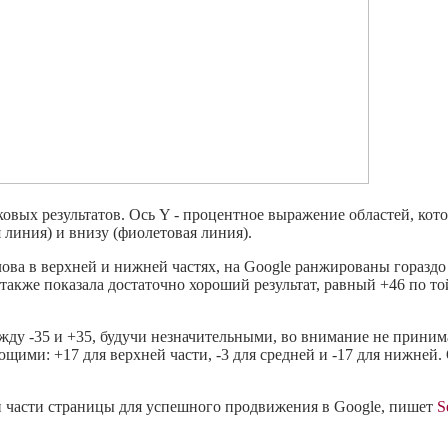
ковых результатов. Ось Y - процентное выражение областей, кот
я линия) и внизу (фиолетовая линия).
ова в верхней и нижней частях, на Google ранжированы гораздо
 также показала достаточно хороший результат, равный +46 по то
жду -35 и +35, будучи незначительными, во внимание не принима
щими: +17 для верхней части, -3 для средней и -17 для нижней. 
й части страницы для успешного продвижения в Google, пишет
S