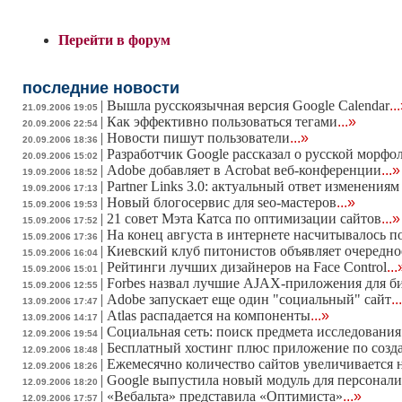
Перейти в форум
последние новости
|
Вышла русскоязычная версия Google Calendar
..
21.09.2006 19:05
|
Как эффективно пользоваться тегами
...»
20.09.2006 22:54
|
Новости пишут пользователи
...»
20.09.2006 18:36
|
Разработчик Google рассказал о русской морфо
20.09.2006 15:02
|
Adobe добавляет в Acrobat веб-конференции
...»
19.09.2006 18:52
|
Partner Links 3.0: актуальный ответ изменения
19.09.2006 17:13
|
Новый блогосервис для seo-мастеров
...»
15.09.2006 19:53
|
21 совет Мэта Катса по оптимизации сайтов
...»
15.09.2006 17:52
|
На конец августа в интернете насчитывалось п
15.09.2006 17:36
|
Киевский клуб питонистов объявляет очередно
15.09.2006 16:04
|
Рейтинги лучших дизайнеров на Face Control
...
15.09.2006 15:01
|
Forbes назвал лучшие AJAX-приложения для б
15.09.2006 12:55
|
Adobe запускает еще один "социальный" сайт
..
13.09.2006 17:47
|
Atlas распадается на компоненты
...»
13.09.2006 14:17
|
Социальная сеть: поиск предмета исследования
12.09.2006 19:54
|
Бесплатный хостинг плюс приложение по созда
12.09.2006 18:48
|
Ежемесячно количество сайтов увеличивается 
12.09.2006 18:26
|
Google выпустила новый модуль для персонал
12.09.2006 18:20
|
«Вебальта» представила «Оптимиста»
...»
12.09.2006 17:57