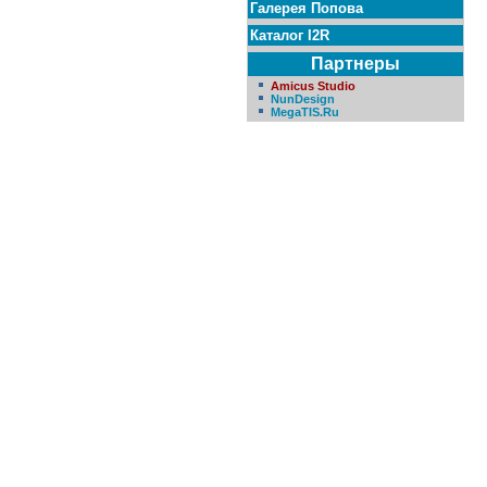
Галерея Попова
Каталог I2R
Партнеры
Amicus Studio
NunDesign
MegaTIS.Ru