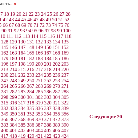
кость
...»
17
18
19
20
21
22
23
24
25
26
27
28
1
42
43
44
45
46
47
48
49
50
51
52
5
66
67
68
69
70
71
72
73
74
75
76
9
90
91
92
93
94
95
96
97
98
99
100
110
111
112
113
114
115
116
117
118
128
129
130
131
132
133
134
135
145
146
147
148
149
150
151
152
162
163
164
165
166
167
168
169
179
180
181
182
183
184
185
186
196
197
198
199
200
201
202
203
213
214
215
216
217
218
219
220
230
231
232
233
234
235
236
237
247
248
249
250
251
252
253
254
264
265
266
267
268
269
270
271
281
282
283
284
285
286
287
288
298
299
300
301
302
303
304
305
315
316
317
318
319
320
321
322
332
333
334
335
336
337
338
339
349
350
351
352
353
354
355
356
Следующие 20
366
367
368
369
370
371
372
373
383
384
385
386
387
388
389
390
400
401
402
403
404
405
406
407
417
418
419
420
421
422
423
424