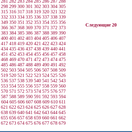
281
282
283
284
285
286
287
288
298
299
300
301
302
303
304
305
315
316
317
318
319
320
321
322
332
333
334
335
336
337
338
339
349
350
351
352
353
354
355
356
Следующие 20
366
367
368
369
370
371
372
373
383
384
385
386
387
388
389
390
400
401
402
403
404
405
406
407
417
418
419
420
421
422
423
424
434
435
436
437
438
439
440
441
451
452
453
454
455
456
457
458
468
469
470
471
472
473
474
475
485
486
487
488
489
490
491
492
502
503
504
505
506
507
508
509
519
520
521
522
523
524
525
526
536
537
538
539
540
541
542
543
553
554
555
556
557
558
559
560
570
571
572
573
574
575
576
577
587
588
589
590
591
592
593
594
604
605
606
607
608
609
610
611
621
622
623
624
625
626
627
628
638
639
640
641
642
643
644
645
655
656
657
658
659
660
661
662
672
673
674
675
676
677
678
679