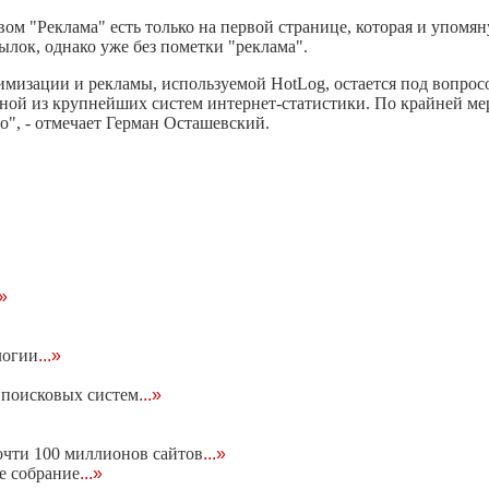
ом "Реклама" есть только на первой странице, которая и упомян
лок, однако уже без пометки "реклама".
имизации и рекламы, используемой HotLog, остается под вопрос
одной из крупнейших систем интернет-статистики. По крайней ме
", - отмечает Герман Осташевский.
.»
логии
...»
м поисковых систем
...»
очти 100 миллионов сайтов
...»
е собрание
...»