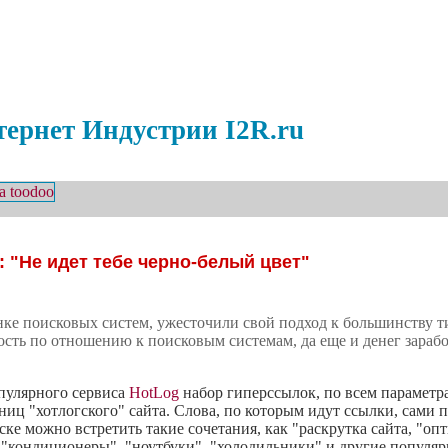
ернет Индустрии I2R.ru
: "Не идет тебе черно-белый цвет"
ке поисковых систем, ужесточили свой подход к большинству т
сть по отношению к поисковым системам, да еще и денег зараб
пулярного сервиса
HotLog
набор гиперссылок, по всем парамет
ниц "хотлогского" сайта. Слова, по которым идут ссылки, сами п
е можно встретить такие сочетания, как "раскрутка сайта, "оптим
ino", "кондиционеры", "ноутбуки", "холодильники" и другие попул