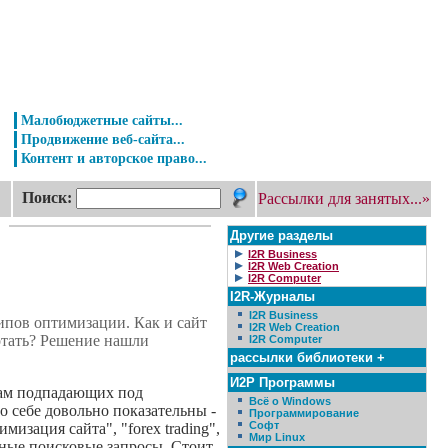
Малобюджетные сайты...
Продвижение веб-сайта...
Контент и авторское право...
Поиск:
Рассылки для занятых...»
Другие разделы
I2R Business
I2R Web Creation
I2R Computer
I2R-Журналы
I2R Business
ипов оптимизации. Как и сайт
I2R Web Creation
отать? Решение нашли
I2R Computer
рассылки библиотеки +
И2Р Программы
рам подпадающих под
Всё о Windows
о себе довольно показательны -
Программирование
Софт
изация сайта", "forex trading",
Мир Linux
ярные поисковые запросы. Стоит