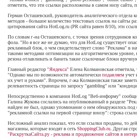
отметить, что эти ссылки расположены в самом низу сайта,
Герман Осташевский, руководитель аналитического отдела 
методов - большое количество текстовых
ссылок на сайты
ра
цитирования сайта HotLog.ru (PR сайта равен 8/10), эти сс
По словам г-на Осташевского, с точки зрения сотрудников 
фола. "Но я все же не думаю, что для HotLog существует опа
рекламный блок, о чем свидетельствует слово "Реклама" в на
такими методами оптимизации на алгоритмическом уровне, п
резона отлавливать и банить такие ссылочные блоки вручну
Главный редактор
"Яндекса"
Елена Колмановская отметила, 
"Однако мы по возможности автоматически
подавляем
учет 
их учет и руками". Впрочем, г-жа Колмановская также заме
релевантность страницы по запросу "gambling" или "кондиц
Непосредственно в компании HotLog "Веб-информу" сообщи
Галина Жукова сослались на опубликованный в разделе "Рек
найден не был, однако упоминание о нем обнаружилось под 
"рекламной ссылки на первой странице внизу": строка ссылок 
Несложный анализ показал, что если ссылки проданы, то дей
магазины, которые входят в сеть
ShoppingClub.ru
. Другая стр
"РаскруткаCайта.ру - реклама и продвижение сайтов в интер