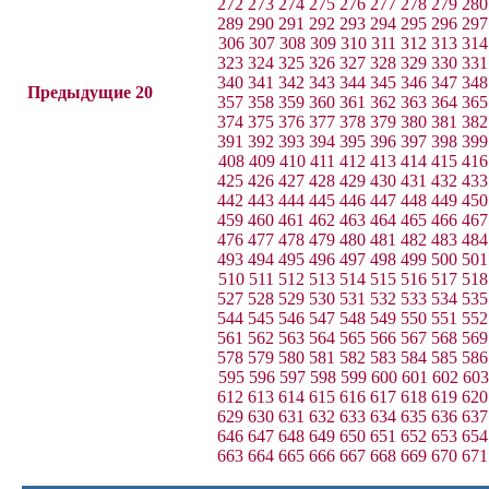
272
273
274
275
276
277
278
279
280
289
290
291
292
293
294
295
296
297
306
307
308
309
310
311
312
313
314
323
324
325
326
327
328
329
330
331
340
341
342
343
344
345
346
347
348
Предыдущие 20
357
358
359
360
361
362
363
364
365
374
375
376
377
378
379
380
381
382
391
392
393
394
395
396
397
398
399
408
409
410
411
412
413
414
415
416
425
426
427
428
429
430
431
432
433
442
443
444
445
446
447
448
449
450
459
460
461
462
463
464
465
466
467
476
477
478
479
480
481
482
483
484
493
494
495
496
497
498
499
500
501
510
511
512
513
514
515
516
517
518
527
528
529
530
531
532
533
534
535
544
545
546
547
548
549
550
551
552
561
562
563
564
565
566
567
568
569
578
579
580
581
582
583
584
585
586
595
596
597
598
599
600
601
602
603
612
613
614
615
616
617
618
619
620
629
630
631
632
633
634
635
636
637
646
647
648
649
650
651
652
653
654
663
664
665
666
667
668
669
670
671