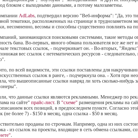
 под блоком с выходными данными, а потому малозаметны.
компании
AdLabs
, подтвердил версию "Веб-информа": "Да, это 
зной тематики, расположенных на странице в труднозаметном м
ылки, несомненно, весомы и способны существенно повлиять на п
компаний, занимающихся поисковыми системами, такие методы о
сность бана. Во-первых, явного обмана пользователя все же нет и
чале текстовых ссылок, - подчеркивает он. - Во-вторых, "Яндекс"
онижая вес ссылок с нетематических ресурсов - следовательно,
ю".
что, по всей видимости, эти ссылки поставлены для накручиван
искусственных ссылок в ранге, - подчеркнула она. - Хотя при н
тила, что вышеописанные ссылки навряд ли хоть сколько-нибудь
ионеры".
ли, что данные ссылки являются рекламными. Менеджер по рек
лама на сайте"
прайс-лист
. В
"схеме"
размещения рекламы на сай
описанием всех позиций, в предпоследнем пункте. Согласно это
(не более 7) - $150 в месяц, одна ссылка - $50 в месяц.
ствительно проданы по строчкам. Например, одна из них состои
ока - из ссылок на проекты, входящие в сеть обмена ссылками, с
нете"
.