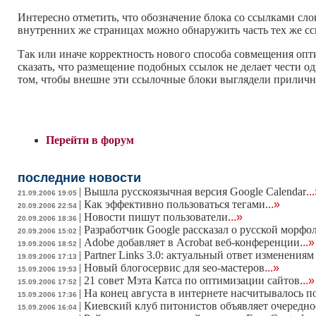
Интересно отметить, что обозначение блока со ссылками слов
внутренних же страницах можно обнаружить часть тех же ссы
Так или иначе корректность нового способа совмещения опт
сказать, что размещение подобных ссылок не делает чести 
том, чтобы внешне эти ссылочные блоки выглядели прилично
Перейти в форум
последние новости
|
Вышла русскоязычная версия Google Calendar
..
21.09.2006 19:05
|
Как эффективно пользоваться тегами
...»
20.09.2006 22:54
|
Новости пишут пользователи
...»
20.09.2006 18:36
|
Разработчик Google рассказал о русской морфо
20.09.2006 15:02
|
Adobe добавляет в Acrobat веб-конференции
...»
19.09.2006 18:52
|
Partner Links 3.0: актуальный ответ изменения
19.09.2006 17:13
|
Новый блогосервис для seo-мастеров
...»
15.09.2006 19:53
|
21 совет Мэта Катса по оптимизации сайтов
...»
15.09.2006 17:52
|
На конец августа в интернете насчитывалось п
15.09.2006 17:36
|
Киевский клуб питонистов объявляет очередно
15.09.2006 16:04