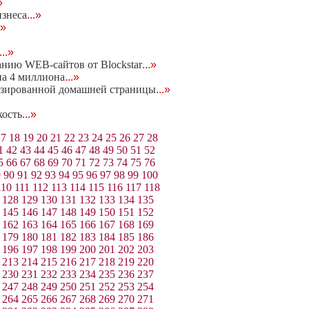
»
изнеса
...»
.»
...»
нию WEB-сайтов от Blockstar
...»
на 4 миллиона
...»
изированной домашней страницы
...»
кость
...»
17
18
19
20
21
22
23
24
25
26
27
28
1
42
43
44
45
46
47
48
49
50
51
52
5
66
67
68
69
70
71
72
73
74
75
76
9
90
91
92
93
94
95
96
97
98
99
100
110
111
112
113
114
115
116
117
118
128
129
130
131
132
133
134
135
145
146
147
148
149
150
151
152
162
163
164
165
166
167
168
169
179
180
181
182
183
184
185
186
196
197
198
199
200
201
202
203
213
214
215
216
217
218
219
220
230
231
232
233
234
235
236
237
247
248
249
250
251
252
253
254
264
265
266
267
268
269
270
271