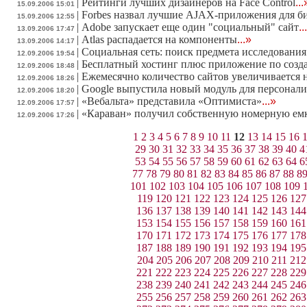
|
Рейтинги лучших дизайнеров на Face Control
...
15.09.2006 15:01
|
Forbes назвал лучшие AJAX-приложения для б
15.09.2006 12:55
|
Adobe запускает еще один "социальный" сайт
..
13.09.2006 17:47
|
Atlas распадается на компоненты
...»
13.09.2006 14:17
|
Социальная сеть: поиск предмета исследования
12.09.2006 19:54
|
Бесплатный хостинг плюс приложение по созда
12.09.2006 18:48
|
Ежемесячно количество сайтов увеличивается 
12.09.2006 18:26
|
Google выпустила новый модуль для персонал
12.09.2006 18:20
|
«Вебальта» представила «Оптимиста»
...»
12.09.2006 17:57
|
«Караван» получил собственную номерную ем
12.09.2006 17:26
1
2
3
4
5
6
7
8
9
10
11
12
13
14
15
16
29
30
31
32
33
34
35
36
37
38
39
40
4
53
54
55
56
57
58
59
60
61
62
63
64
6
77
78
79
80
81
82
83
84
85
86
87
88
8
101
102
103
104
105
106
107
108
109
119
120
121
122
123
124
125
126
127
136
137
138
139
140
141
142
143
144
153
154
155
156
157
158
159
160
161
170
171
172
173
174
175
176
177
178
187
188
189
190
191
192
193
194
195
204
205
206
207
208
209
210
211
212
221
222
223
224
225
226
227
228
229
238
239
240
241
242
243
244
245
246
255
256
257
258
259
260
261
262
263