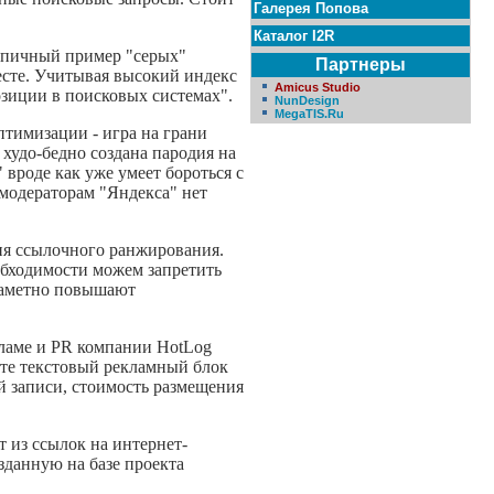
Галерея Попова
Каталог I2R
типичный пример "серых"
Партнеры
есте. Учитывая высокий индекс
Amicus Studio
озиции в поисковых системах".
NunDesign
MegaTIS.Ru
птимизации - игра на грани
 худо-бедно создана пародия на
 вроде как уже умеет бороться с
 модераторам "Яндекса" нет
ия ссылочного ранжирования.
еобходимости можем запретить
 заметно повышают
ламе и PR компании HotLog
те текстовый рекламный блок
й записи, стоимость размещения
т из ссылок на интернет-
озданную на базе проекта