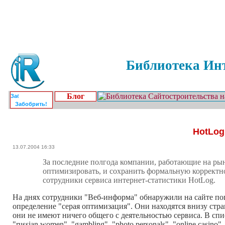
Библиотека Инт
Блог
Забобрить!
HotLog
13.07.2004 16:33
За последние полгода компании, работающие на рын
оптимизировать, и сохранить формальную корректно
сотрудники сервиса интернет-статистики HotLog.
На днях сотрудники "Веб-информа" обнаружили на сайте по
определение "серая оптимизация". Они находятся внизу стра
они не имеют ничего общего с деятельностью сервиса. В списк
"russian women", "gambling", "photo personals", "online cas