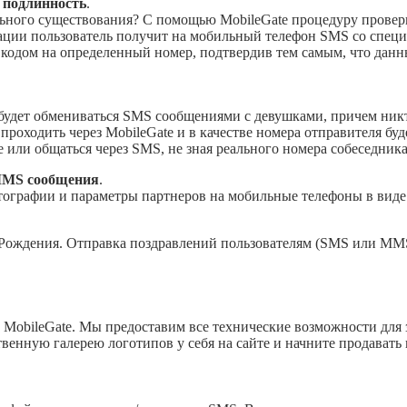
 подлинность
.
ального существования? С помощью MobileGate процедуру прове
рации пользователь получит на мобильный телефон SMS со спец
 кодом на определенный номер, подтвердив тем самым, что данн
.
 будет обмениваться SMS сообщениями с девушками, причем никт
проходить через MobileGate и в качестве номера отправителя буд
е или общаться через SMS, не зная реального номера собеседника
 MMS сообщения
.
тографии и параметры партнеров на мобильные телефоны в ви
 Рождения. Отправка поздравлений пользователям (SMS или MM
MobileGate. Мы предоставим все технические возможности для 
венную галерею логотипов у себя на сайте и начните продавать 