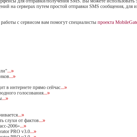
ерфейсы для отправки/получения SMS. Вы можете использовать э
ний на серверах путем простой отправки SMS сообщения, для и
я работы с сервисом вам помогут специалисты
проекта MobileGat
ели"
...»
чиков
...»
дит в интернете прямо сейчас
...»
родного голосования
...»
ы
...»
чивается
...»
ь слухи от фактов
...»
асс-2006»
...»
rator PRO v3.0
...»
rator PRO v3.0
...»