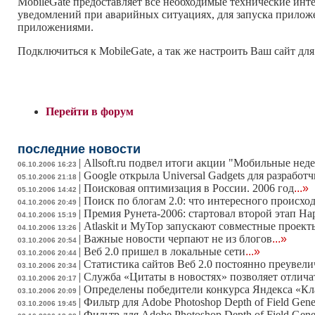
MobileGate предоставляет все необходимые технические инт
уведомлений при аварийных ситуациях, для запуска приложе
приложениями.
Подключиться к MobileGate, а так же настроить Ваш сайт дл
Перейти в форум
последние новости
|
Allsoft.ru подвел итоги акции "Мобильные нед
06.10.2006 16:23
|
Google открыла Universal Gadgets для разработ
05.10.2006 21:18
|
Поисковая оптимизация в России. 2006 год
...»
05.10.2006 14:42
|
Поиск по блогам 2.0: что интересного происхо
04.10.2006 20:49
|
Премия Рунета-2006: стартовал второй этап На
04.10.2006 15:19
|
Atlaskit и MyTop запускают совместные проект
04.10.2006 13:26
|
Важные новости черпают не из блогов
...»
03.10.2006 20:54
|
Веб 2.0 пришел в локальные сети
...»
03.10.2006 20:44
|
Статистика сайтов Веб 2.0 постоянно преувели
03.10.2006 20:34
|
Служба «Цитаты в новостях» позволяет отличат
03.10.2006 20:17
|
Определены победители конкурса Яндекса «Кл
03.10.2006 20:09
|
Фильтр для Adobe Photoshop Depth of Field Gene
03.10.2006 19:45
|
Фильтр для Adobe Photoshop Depth of Field Gene