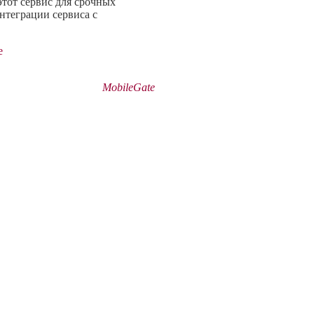
тот сервис для срочных
нтеграции сервиса с
e
MobileGate