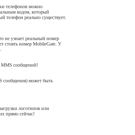
рки телефонов можно
иальным кодом, который
ый телефон реально существует.
о не узнает реальный номер
ет стоять номер MobileGate. У
.
де MMS сообщений!
S сообщения) может быть
загрузки логотипов или
их прямо сейчас!