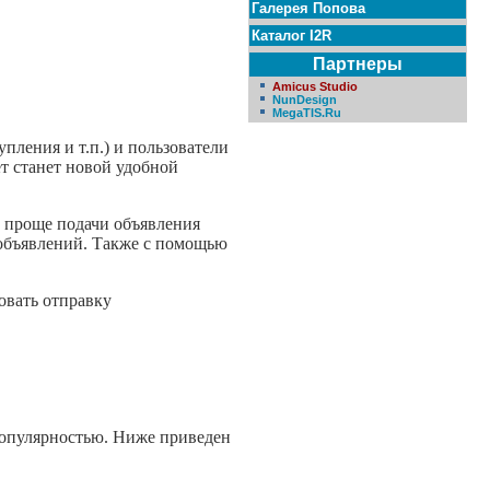
Галерея Попова
Каталог I2R
Партнеры
Amicus Studio
NunDesign
MegaTIS.Ru
пления и т.п.) и пользователи
ет станет новой удобной
 проще подачи объявления
 объявлений. Также с помощью
овать отправку
 популярностью. Ниже приведен