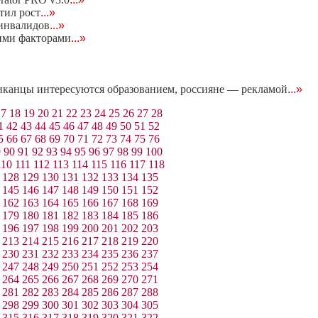
тил рост
...»
 инвалидов
...»
ними факторами
...»
иканцы интересуются образованием, россияне — рекламой
...»
17
18
19
20
21
22
23
24
25
26
27
28
1
42
43
44
45
46
47
48
49
50
51
52
5
66
67
68
69
70
71
72
73
74
75
76
9
90
91
92
93
94
95
96
97
98
99
100
110
111
112
113
114
115
116
117
118
128
129
130
131
132
133
134
135
145
146
147
148
149
150
151
152
162
163
164
165
166
167
168
169
179
180
181
182
183
184
185
186
196
197
198
199
200
201
202
203
213
214
215
216
217
218
219
220
230
231
232
233
234
235
236
237
247
248
249
250
251
252
253
254
264
265
266
267
268
269
270
271
281
282
283
284
285
286
287
288
298
299
300
301
302
303
304
305
315
316
317
318
319
320
321
322