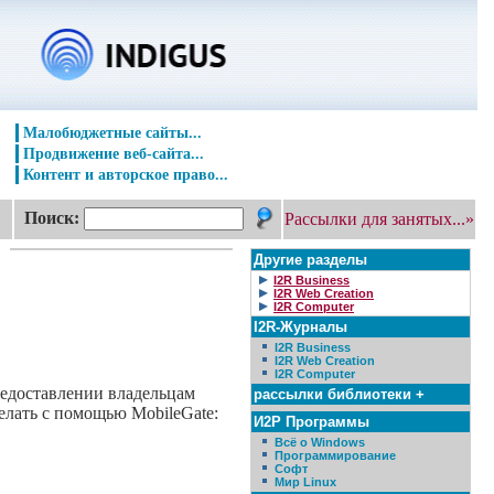
Малобюджетные сайты...
Продвижение веб-сайта...
Контент и авторское право...
Поиск:
Рассылки для занятых...»
Другие разделы
I2R Business
I2R Web Creation
I2R Computer
I2R-Журналы
I2R Business
I2R Web Creation
I2R Computer
редоставлении владельцам
рассылки библиотеки +
елать с помощью MobileGate:
И2Р Программы
Всё о Windows
Программирование
Софт
Мир Linux