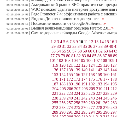
03.10.2006 18:28
|
Американский рынок SEO практически прекра
03.10.2006 18:02
|
W3C поможет сделать интернет доступнее для
03.10.2006 16:22
|
Page Promoter 7.4: эффективная работа с внеш
03.10.2006 14:57
|
Яндекс.Директ становится доступнее
...»
02.10.2006 20:53
|
Последние новости от Google AdSense
...»
02.10.2006 20:16
|
Вышел релиз-кандидат браузера Firefox 2.0
...»
02.10.2006 20:01
|
Самые дорогие кейворды Google Adsense: амер
01.10.2006 20:59
1
2
3
4
5
6
7
8
9
10
11
12
13
14
15
16
29
30
31
32
33
34
35
36
37
38
39
40
4
53
54
55
56
57
58
59
60
61
62
63
64
6
77
78
79
80
81
82
83
84
85
86
87
88
8
101
102
103
104
105
106
107
108
109
119
120
121
122
123
124
125
126
127
136
137
138
139
140
141
142
143
144
153
154
155
156
157
158
159
160
161
170
171
172
173
174
175
176
177
178
187
188
189
190
191
192
193
194
195
204
205
206
207
208
209
210
211
212
221
222
223
224
225
226
227
228
229
238
239
240
241
242
243
244
245
246
255
256
257
258
259
260
261
262
263
272
273
274
275
276
277
278
279
280
289
290
291
292
293
294
295
296
297
306
307
308
309
310
311
312
313
314