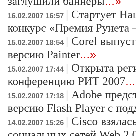
заглушили баннеры
...»
|
Стартует На
16.02.2007 16:57
конкурс «Премия Рунета 
|
Corel выпус
15.02.2007 18:54
версию Painter
...»
|
Открыта рег
15.02.2007 17:44
конференцию РИТ 2007
..
|
Adobe предс
15.02.2007 17:18
версию Flash Player c по
|
Cisco взялас
14.02.2007 15:26
социальных сетей Web 2.