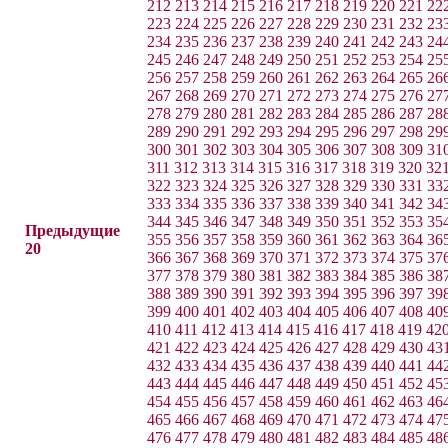
212
213
214
215
216
217
218
219
220
221
22
223
224
225
226
227
228
229
230
231
232
23
234
235
236
237
238
239
240
241
242
243
24
245
246
247
248
249
250
251
252
253
254
25
256
257
258
259
260
261
262
263
264
265
26
267
268
269
270
271
272
273
274
275
276
27
278
279
280
281
282
283
284
285
286
287
28
289
290
291
292
293
294
295
296
297
298
29
300
301
302
303
304
305
306
307
308
309
31
311
312
313
314
315
316
317
318
319
320
32
322
323
324
325
326
327
328
329
330
331
33
333
334
335
336
337
338
339
340
341
342
34
344
345
346
347
348
349
350
351
352
353
35
Предыдущие
355
356
357
358
359
360
361
362
363
364
36
20
366
367
368
369
370
371
372
373
374
375
37
377
378
379
380
381
382
383
384
385
386
38
388
389
390
391
392
393
394
395
396
397
39
399
400
401
402
403
404
405
406
407
408
40
410
411
412
413
414
415
416
417
418
419
42
421
422
423
424
425
426
427
428
429
430
43
432
433
434
435
436
437
438
439
440
441
44
443
444
445
446
447
448
449
450
451
452
45
454
455
456
457
458
459
460
461
462
463
46
465
466
467
468
469
470
471
472
473
474
47
476
477
478
479
480
481
482
483
484
485
48