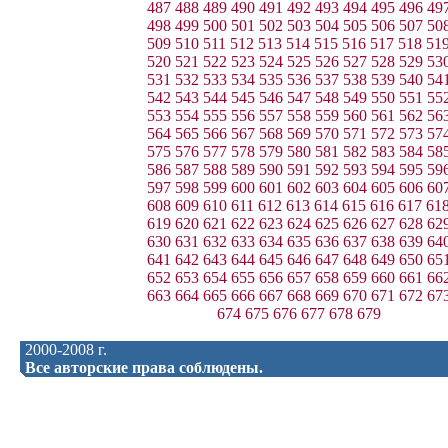
487
488
489
490
491
492
493
494
495
496
49
498
499
500
501
502
503
504
505
506
507
50
509
510
511
512
513
514
515
516
517
518
51
520
521
522
523
524
525
526
527
528
529
53
531
532
533
534
535
536
537
538
539
540
54
542
543
544
545
546
547
548
549
550
551
55
553
554
555
556
557
558
559
560
561
562
56
564
565
566
567
568
569
570
571
572
573
57
575
576
577
578
579
580
581
582
583
584
58
586
587
588
589
590
591
592
593
594
595
59
597
598
599
600
601
602
603
604
605
606
60
608
609
610
611
612
613
614
615
616
617
61
619
620
621
622
623
624
625
626
627
628
62
630
631
632
633
634
635
636
637
638
639
64
641
642
643
644
645
646
647
648
649
650
65
652
653
654
655
656
657
658
659
660
661
66
663
664
665
666
667
668
669
670
671
672
67
674
675
676
677
678
679
2000-2008 г.
Все авторские права соблюдены.